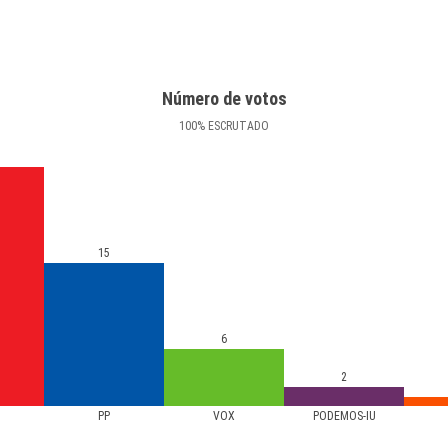
Número de votos
100
%
ESCRUTADO
15
6
2
PP
VOX
PODEMOS-IU