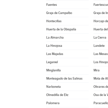
Fuentes
Fuertescu
Graja de Campalbo
Graja de In
Hontecillas
Horcajo d
Huerta de la Obispalía
Huerta de
La Almarcha
La Cierva
La Hinojosa
Landete
Las Majadas
Las Mesas
Leganiel
Los Hinojo
Minglanilla
Mira
Monteagudo de las Salinas
Mota de Al
Narboneta
Olivares d
Olmedilla de Eliz
Osa de la 
Palomera
Paracuell