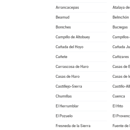
Arrancacepas
Atalaya de
Beamud
Belinchón
Boniches
Buciegas
Campillo de Altobuey
Campillos
Cañada del Hoyo
Cañada J
Cañete
Cañizares
Carrascosa de Haro
Casas de B
Casas de Haro
Casas de l
Castillejo-Sierra
Castillo-A
Chumillas
Cuenca
El Herrumblar
El Hito
El Pozuelo
El Provenc
Fresneda de la Sierra
Fuente de