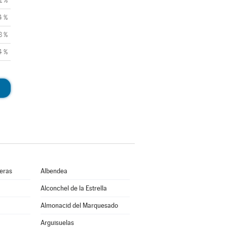
1 %
4 %
8 %
4 %
ueras
Albendea
Alconchel de la Estrella
Almonacid del Marquesado
Arguisuelas