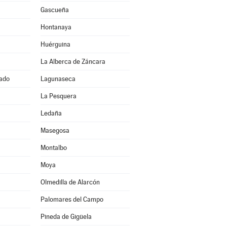
Gascueña
Hontanaya
Huérguina
La Alberca de Záncara
ado
Lagunaseca
La Pesquera
Ledaña
Masegosa
Montalbo
Moya
Olmedilla de Alarcón
Palomares del Campo
Pineda de Gigüela