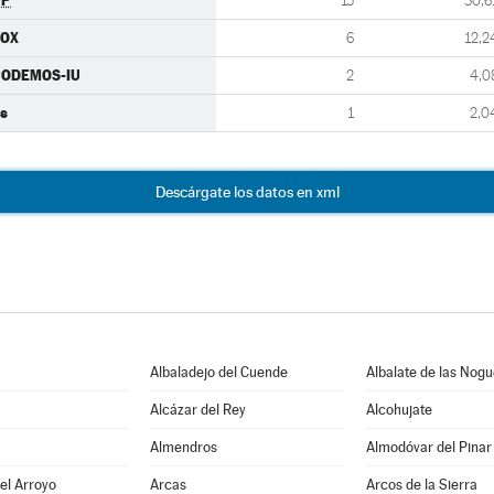
PP
15
30,6
VOX
6
12,2
PODEMOS-IU
2
4,0
s
1
2,0
Descárgate los datos en xml
Albaladejo del Cuende
Albalate de las Nog
Alcázar del Rey
Alcohujate
Almendros
Almodóvar del Pinar
del Arroyo
Arcas
Arcos de la Sierra