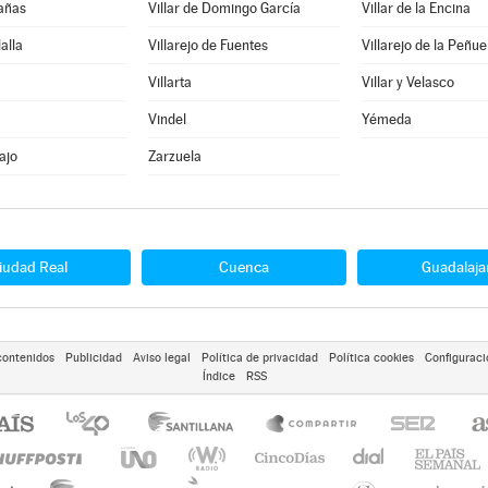
Cañas
Villar de Domingo García
Villar de la Encina
lalla
Villarejo de Fuentes
Villarejo de la Peñue
Villarta
Villar y Velasco
Vindel
Yémeda
ajo
Zarzuela
iudad Real
Cuenca
Guadalaja
contenidos
Publicidad
Aviso legal
Política de privacidad
Política cookies
Configuraci
Índice
RSS