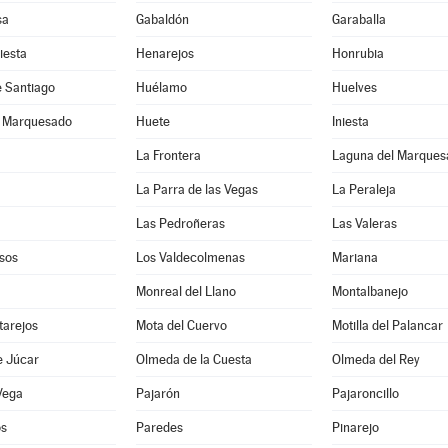
sa
Gabaldón
Garaballa
iesta
Henarejos
Honrubia
e Santiago
Huélamo
Huelves
l Marquesado
Huete
Iniesta
La Frontera
Laguna del Marques
La Parra de las Vegas
La Peraleja
Las Pedroñeras
Las Valeras
sos
Los Valdecolmenas
Mariana
Monreal del Llano
Montalbanejo
tarejos
Mota del Cuervo
Motilla del Palancar
e Júcar
Olmeda de la Cuesta
Olmeda del Rey
Vega
Pajarón
Pajaroncillo
os
Paredes
Pinarejo