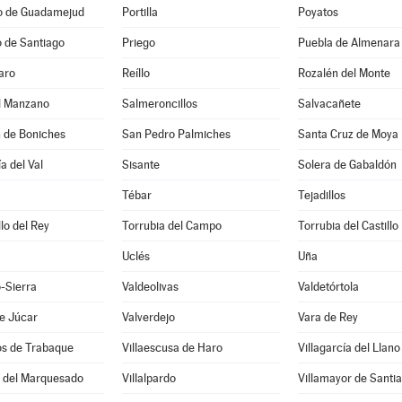
io de Guadamejud
Portilla
Poyatos
 de Santiago
Priego
Puebla de Almenara
aro
Reíllo
Rozalén del Monte
el Manzano
Salmeroncillos
Salvacañete
n de Boniches
San Pedro Palmiches
Santa Cruz de Moya
a del Val
Sisante
Solera de Gabaldón
Tébar
Tejadillos
llo del Rey
Torrubia del Campo
Torrubia del Castillo
Uclés
Uña
-Sierra
Valdeolivas
Valdetórtola
e Júcar
Valverdejo
Vara de Rey
os de Trabaque
Villaescusa de Haro
Villagarcía del Llano
o del Marquesado
Villalpardo
Villamayor de Santi