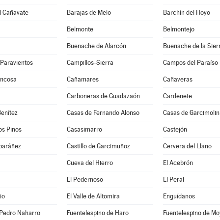
l Cañavate
Barajas de Melo
Barchín del Hoyo
Belmonte
Belmontejo
Buenache de Alarcón
Buenache de la Sier
-Paravientos
Campillos-Sierra
Campos del Paraíso
uncosa
Cañamares
Cañaveras
Carboneras de Guadazaón
Cardenete
enítez
Casas de Fernando Alonso
Casas de Garcimolin
os Pinos
Casasimarro
Castejón
lbaráñez
Castillo de Garcimuñoz
Cervera del Llano
Cueva del Hierro
El Acebrón
El Pedernoso
El Peral
io
El Valle de Altomira
Enguídanos
 Pedro Naharro
Fuentelespino de Haro
Fuentelespino de Mo