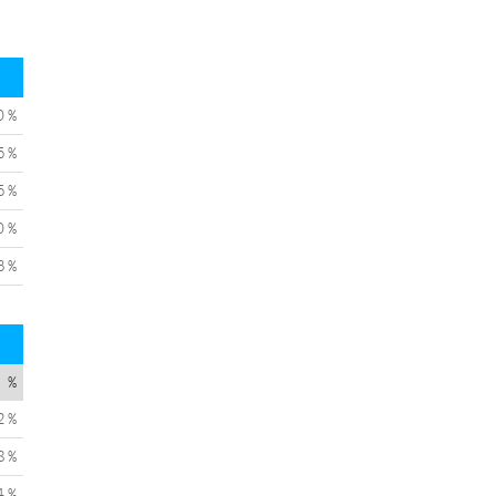
0 %
5 %
5 %
0 %
3 %
%
2 %
8 %
4 %