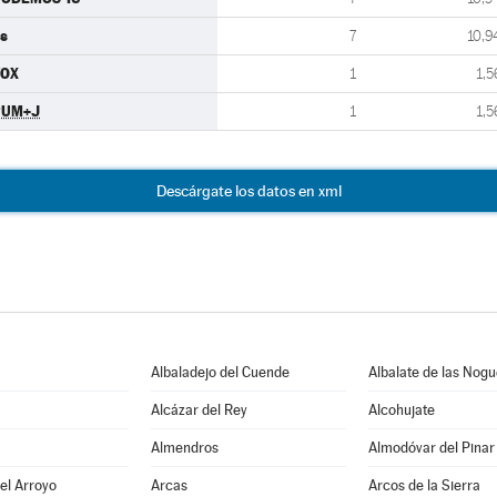
s
7
10,9
VOX
1
1,5
PUM+J
1
1,5
Descárgate los datos en xml
Albaladejo del Cuende
Albalate de las Nog
Alcázar del Rey
Alcohujate
Almendros
Almodóvar del Pinar
del Arroyo
Arcas
Arcos de la Sierra