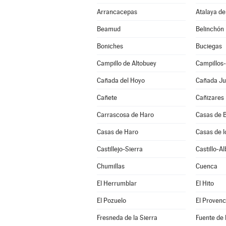
Arrancacepas
Atalaya de
Beamud
Belinchón
Boniches
Buciegas
Campillo de Altobuey
Campillos
Cañada del Hoyo
Cañada J
Cañete
Cañizares
Carrascosa de Haro
Casas de B
Casas de Haro
Casas de l
Castillejo-Sierra
Castillo-A
Chumillas
Cuenca
El Herrumblar
El Hito
El Pozuelo
El Provenc
Fresneda de la Sierra
Fuente de