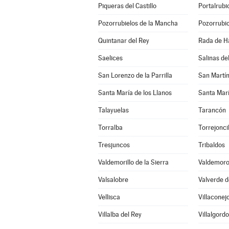
Piqueras del Castillo
Portalrub
Pozorrubielos de la Mancha
Pozorrubio
Quintanar del Rey
Rada de H
Saelices
Salinas d
San Lorenzo de la Parrilla
San Martí
Santa María de los Llanos
Santa Marí
Talayuelas
Tarancón
Torralba
Torrejonci
Tresjuncos
Tribaldos
Valdemorillo de la Sierra
Valdemoro
Valsalobre
Valverde d
Vellisca
Villaconej
Villalba del Rey
Villalgord