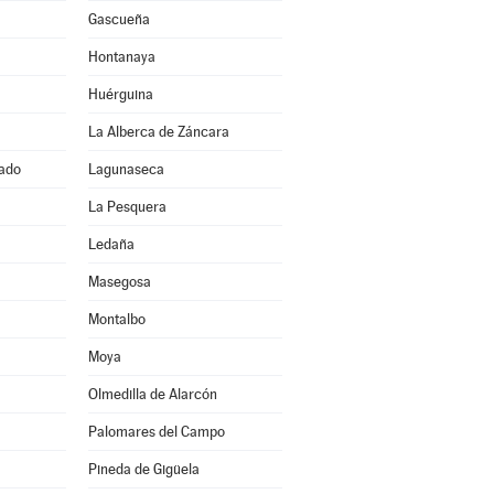
Gascueña
Hontanaya
Huérguina
La Alberca de Záncara
ado
Lagunaseca
La Pesquera
Ledaña
Masegosa
Montalbo
Moya
Olmedilla de Alarcón
Palomares del Campo
Pineda de Gigüela