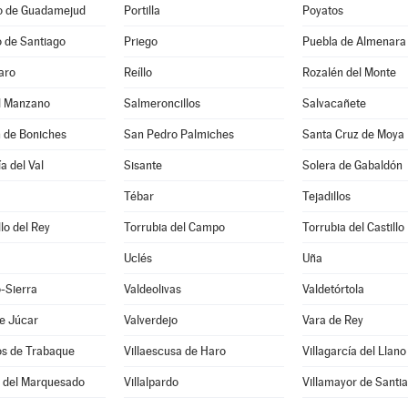
io de Guadamejud
Portilla
Poyatos
 de Santiago
Priego
Puebla de Almenara
aro
Reíllo
Rozalén del Monte
el Manzano
Salmeroncillos
Salvacañete
n de Boniches
San Pedro Palmiches
Santa Cruz de Moya
a del Val
Sisante
Solera de Gabaldón
Tébar
Tejadillos
llo del Rey
Torrubia del Campo
Torrubia del Castillo
Uclés
Uña
-Sierra
Valdeolivas
Valdetórtola
e Júcar
Valverdejo
Vara de Rey
os de Trabaque
Villaescusa de Haro
Villagarcía del Llano
o del Marquesado
Villalpardo
Villamayor de Santi