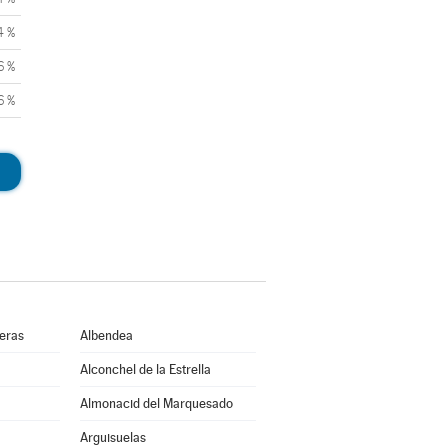
4 %
6 %
6 %
ueras
Albendea
Alconchel de la Estrella
Almonacid del Marquesado
Arguisuelas