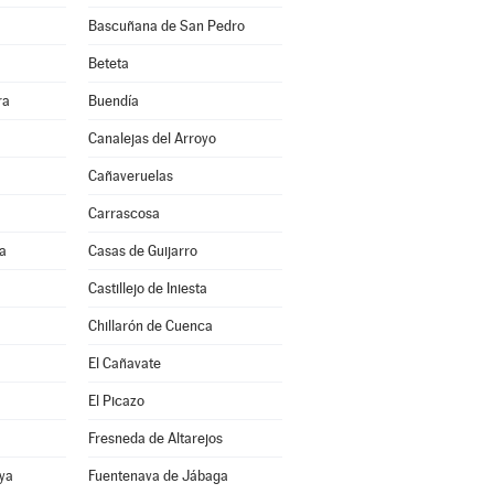
Bascuñana de San Pedro
Beteta
ra
Buendía
Canalejas del Arroyo
Cañaveruelas
Carrascosa
a
Casas de Guijarro
Castillejo de Iniesta
Chillarón de Cuenca
El Cañavate
El Picazo
Fresneda de Altarejos
ya
Fuentenava de Jábaga