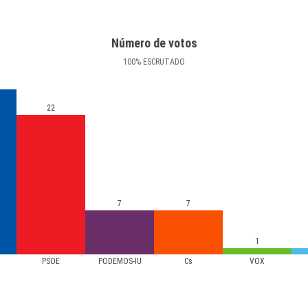
Número de votos
100
%
ESCRUTADO
22
7
7
1
PSOE
PODEMOS-IU
Cs
VOX