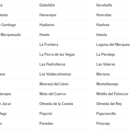
sa
Gabaldón
Garaballa
iesta
Henarejos
Honrubia
e Santiago
Huélamo
Huelves
l Marquesado
Huete
Iniesta
La Frontera
Laguna del Marques
La Parra de las Vegas
La Peraleja
Las Pedroñeras
Las Valeras
sos
Los Valdecolmenas
Mariana
Monreal del Llano
Montalbanejo
tarejos
Mota del Cuervo
Motilla del Palancar
e Júcar
Olmeda de la Cuesta
Olmeda del Rey
Vega
Pajarón
Pajaroncillo
os
Paredes
Pinarejo