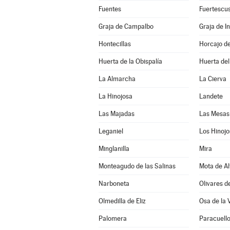
Fuentes
Fuertescu
Graja de Campalbo
Graja de In
Hontecillas
Horcajo d
Huerta de la Obispalía
Huerta de
La Almarcha
La Cierva
La Hinojosa
Landete
Las Majadas
Las Mesas
Leganiel
Los Hinojo
Minglanilla
Mira
Monteagudo de las Salinas
Mota de Al
Narboneta
Olivares d
Olmedilla de Eliz
Osa de la 
Palomera
Paracuell