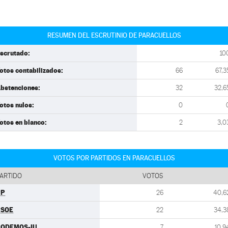
RESUMEN DEL ESCRUTINIO DE PARACUELLOS
scrutado:
10
otos contabilizados:
66
67,3
bstenciones:
32
32,6
otos nulos:
0
otos en blanco:
2
3,0
VOTOS POR PARTIDOS EN PARACUELLOS
ARTIDO
VOTOS
PP
26
40,6
PSOE
22
34,3
PODEMOS-IU
7
10,9