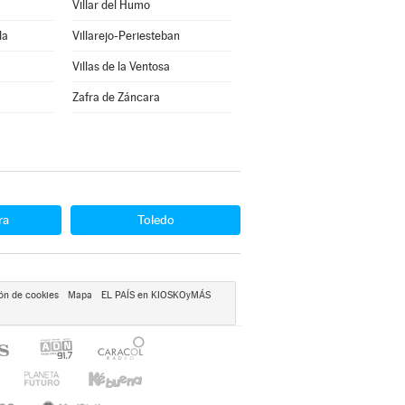
Villar del Humo
la
Villarejo-Periesteban
Villas de la Ventosa
Zafra de Záncara
ra
Toledo
ón de cookies
Mapa
EL PAÍS en KIOSKOyMÁS