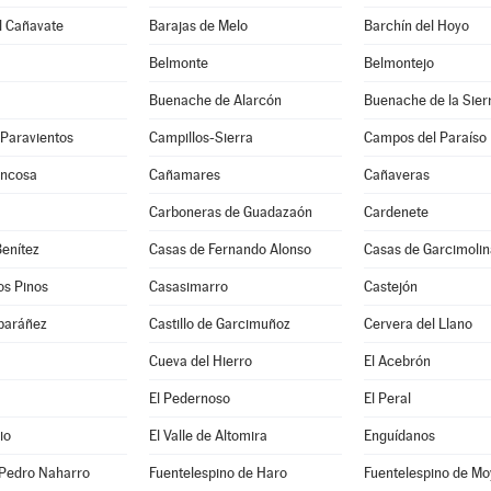
l Cañavate
Barajas de Melo
Barchín del Hoyo
Belmonte
Belmontejo
Buenache de Alarcón
Buenache de la Sier
-Paravientos
Campillos-Sierra
Campos del Paraíso
uncosa
Cañamares
Cañaveras
Carboneras de Guadazaón
Cardenete
enítez
Casas de Fernando Alonso
Casas de Garcimolin
os Pinos
Casasimarro
Castejón
lbaráñez
Castillo de Garcimuñoz
Cervera del Llano
Cueva del Hierro
El Acebrón
El Pedernoso
El Peral
io
El Valle de Altomira
Enguídanos
 Pedro Naharro
Fuentelespino de Haro
Fuentelespino de Mo