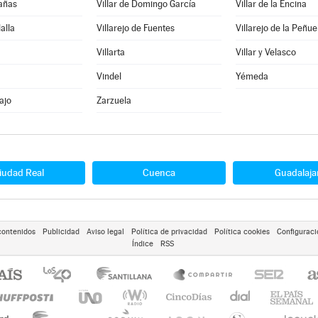
Cañas
Villar de Domingo García
Villar de la Encina
lalla
Villarejo de Fuentes
Villarejo de la Peñue
Villarta
Villar y Velasco
Vindel
Yémeda
ajo
Zarzuela
iudad Real
Cuenca
Guadalaja
contenidos
Publicidad
Aviso legal
Política de privacidad
Política cookies
Configuraci
Índice
RSS