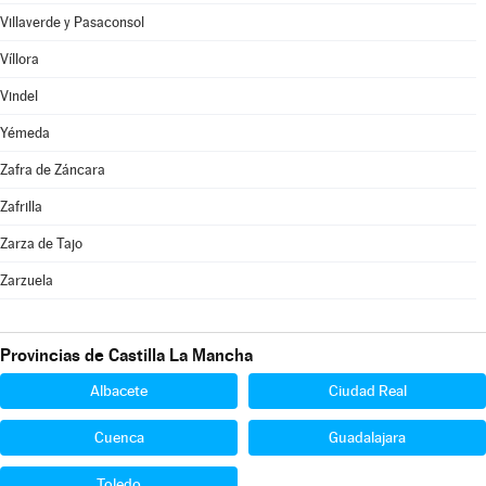
Villaverde y Pasaconsol
Víllora
Vindel
Yémeda
Zafra de Záncara
Zafrilla
Zarza de Tajo
Zarzuela
Provincias de Castilla La Mancha
Albacete
Ciudad Real
Cuenca
Guadalajara
Toledo