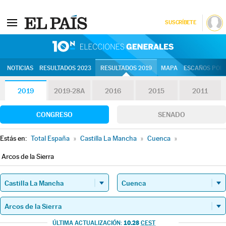
SUSCRÍBETE
10N | Eleccion
NOTICIAS
RESULTADOS 2023
RESULTADOS 2019
MAPA
ESCAÑOS POR 
2019
2019-28A
2016
2015
2011
CONGRESO
SENADO
Estás en:
Total España
»
Castilla La Mancha
»
Cuenca
»
Arcos de la Sierra
10.28
ÚLTIMA ACTUALIZACIÓN:
CEST