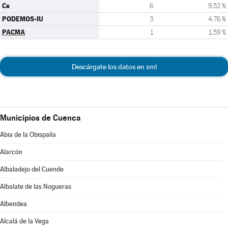
Cs
6
9,52 %
PODEMOS-IU
3
4,76 %
PACMA
1
1,59 %
Descárgate los datos en xml
Municipios de Cuenca
Abia de la Obispalía
Alarcón
Albaladejo del Cuende
Albalate de las Nogueras
Albendea
Alcalá de la Vega