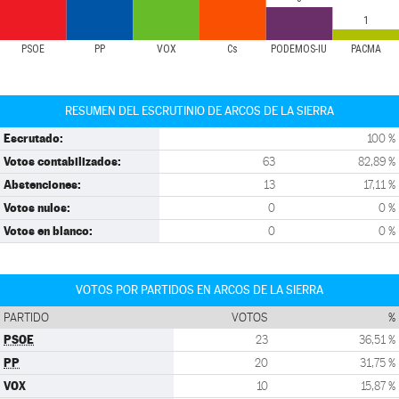
1
PSOE
PP
VOX
Cs
PODEMOS-IU
PACMA
RESUMEN DEL ESCRUTINIO DE ARCOS DE LA SIERRA
Escrutado:
100 %
Votos contabilizados:
63
82,89 %
Abstenciones:
13
17,11 %
Votos nulos:
0
0 %
Votos en blanco:
0
0 %
VOTOS POR PARTIDOS EN ARCOS DE LA SIERRA
PARTIDO
VOTOS
%
PSOE
23
36,51 %
PP
20
31,75 %
VOX
10
15,87 %