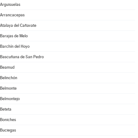
Arguisuelas
Arrancacepas
Atalaya del Cañavate
Barajas de Melo
Barchín del Hoyo
Bascuñana de San Pedro
Beamud
Belinchón
Belmonte
Belmontejo
Beteta
Boniches
Buciegas