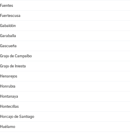
Fuentes
Fuertescusa
Gabaldón
Garaballa
Gascueña
Graja de Campalbo
Graja de Iniesta
Henarejos
Honrubia
Hontanaya
Hontecillas
Horcajo de Santiago
Huélamo