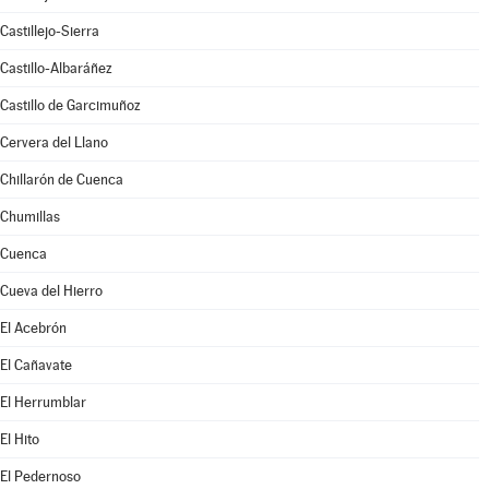
Castillejo-Sierra
Castillo-Albaráñez
Castillo de Garcimuñoz
Cervera del Llano
Chillarón de Cuenca
Chumillas
Cuenca
Cueva del Hierro
El Acebrón
El Cañavate
El Herrumblar
El Hito
El Pedernoso