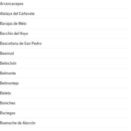
Arrancacepas
Atalaya del Cañavate
Barajas de Melo
Barchín del Hoyo
Bascuñana de San Pedro
Beamud
Belinchón
Belmonte
Belmontejo
Beteta
Boniches
Buciegas
Buenache de Alarcón