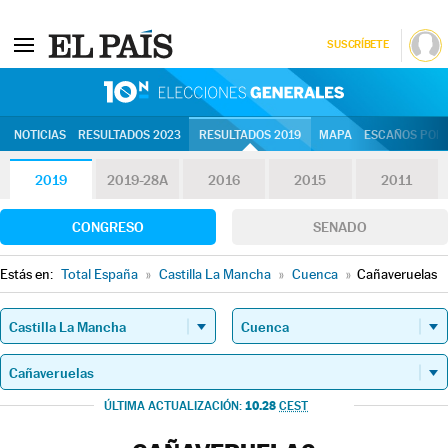
SUSCRÍBETE
10N | Eleccion
NOTICIAS
RESULTADOS 2023
RESULTADOS 2019
MAPA
ESCAÑOS POR 
2019
2019-28A
2016
2015
2011
CONGRESO
SENADO
Estás en:
Total España
»
Castilla La Mancha
»
Cuenca
»
Cañaveruelas
10.28
ÚLTIMA ACTUALIZACIÓN:
CEST