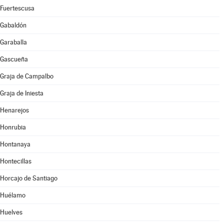
Fuertescusa
Gabaldón
Garaballa
Gascueña
Graja de Campalbo
Graja de Iniesta
Henarejos
Honrubia
Hontanaya
Hontecillas
Horcajo de Santiago
Huélamo
Huelves