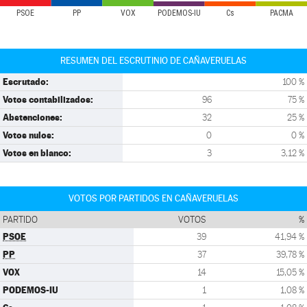
PSOE
PP
VOX
PODEMOS-IU
Cs
PACMA
RESUMEN DEL ESCRUTINIO DE CAÑAVERUELAS
Escrutado:
100 %
Votos contabilizados:
96
75 %
Abstenciones:
32
25 %
Votos nulos:
0
0 %
Votos en blanco:
3
3,12 %
VOTOS POR PARTIDOS EN CAÑAVERUELAS
PARTIDO
VOTOS
%
PSOE
39
41,94 %
PP
37
39,78 %
VOX
14
15,05 %
PODEMOS-IU
1
1,08 %