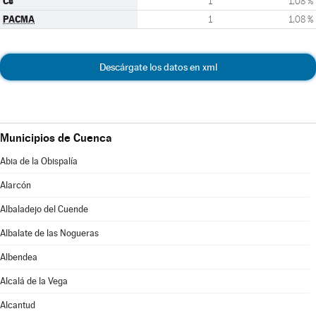
Cs
1
1,08 %
PACMA
1
1,08 %
Descárgate los datos en xml
Municipios de Cuenca
Abia de la Obispalía
Alarcón
Albaladejo del Cuende
Albalate de las Nogueras
Albendea
Alcalá de la Vega
Alcantud