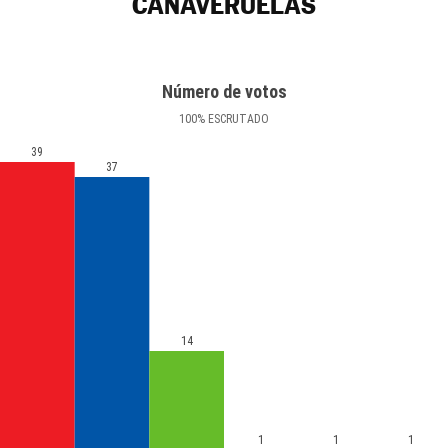
CAÑAVERUELAS
Número de votos
100
%
ESCRUTADO
39
37
14
1
1
1