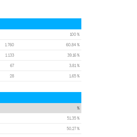
100 %
1.760
60,84 %
1.133
39,16 %
67
3,81 %
28
1,65 %
%
51,35 %
50,27 %