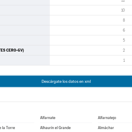
12
10
8
6
5
TES CERO-GV)
2
1
Descárgate los datos en xml
Alfarnate
Alfarnatejo
e la Torre
Alhaurín el Grande
Almáchar