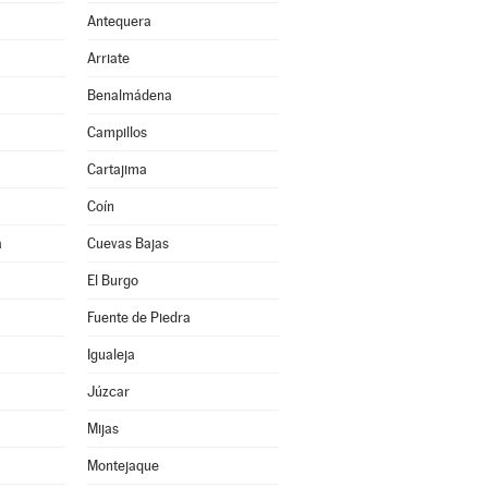
Antequera
Arriate
Benalmádena
Campillos
Cartajima
Coín
a
Cuevas Bajas
El Burgo
Fuente de Piedra
Igualeja
Júzcar
Mijas
Montejaque