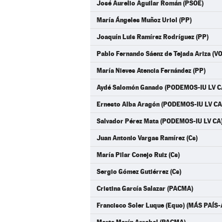
José Aurelio Aguilar Román (PSOE)
María Ángeles Muñoz Uriol (PP)
Joaquín Luis Ramírez Rodríguez (PP)
Pablo Fernando Sáenz de Tejada Ariza (V
María Nieves Atencia Fernández (PP)
Aydé Salomón Ganado (PODEMOS-IU LV C
Ernesto Alba Aragón (PODEMOS-IU LV CA
Salvador Pérez Mata (PODEMOS-IU LV CA
Juan Antonio Vargas Ramírez (Cs)
María Pilar Conejo Ruiz (Cs)
Sergio Gómez Gutiérrez (Cs)
Cristina García Salazar (PACMA)
Francisco Soler Luque (Equo) (MÁS PAÍ