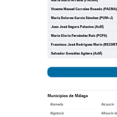
Marta Marín Arrabal (PACMA)
Vicente Manuel Corrales Rosado (PACMA)
María Dolores García Sánchez (PUM+J)
Juan José Segura Palacios (AxSÍ)
María Gloria Fernández Ruiz (PCPA)
Francisco José Rodríguez Marín (RECOR
Salvador González Agüera (AxSÍ)
Municipios de Málaga
Alameda
Alcaucín
Algatocín
Alhaurín d