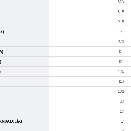
820
345
319
OX)
271
270
A)
131
)
127
)
125
113
102
83
19
S-ANDALUCÍA)
17