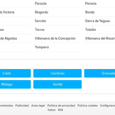
Parauta
Periana
la Victoria
Riogordo
Ronda
Serrato
Sierra de Yeguas
nos
Torrox
Totalán
 de Algaidas
Villanueva de la Concepción
Villanueva del Rosar
Yunquera
Cádiz
Córdoba
Granada
Málaga
Sevilla
contenidos
Publicidad
Aviso legal
Política de privacidad
Política cookies
Configuraci
Índice
RSS