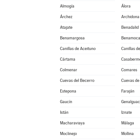
Almogía
Álora
Árchez
Archidona
Atajate
Benadalid
Benamargosa
Benamoca
Canillas de Aceituno
Canillas d
Cártama
Casaberm
Colmenar
Comares
Cuevas del Becerro
Cuevas de
Estepona
Faraján
Gaucín
Genalguaci
Istán
Iznate
Macharaviaya
Málaga
Moclinejo
Mollina