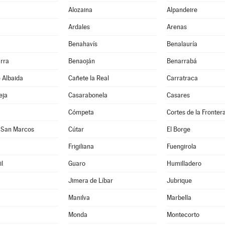
Alozaina
Alpandeire
Ardales
Arenas
Benahavís
Benalauría
rra
Benaoján
Benarrabá
e Albaida
Cañete la Real
Carratraca
eja
Casarabonela
Casares
Cómpeta
Cortes de la Fronter
 San Marcos
Cútar
El Borge
Frigiliana
Fuengirola
l
Guaro
Humilladero
Jimera de Líbar
Jubrique
Manilva
Marbella
Monda
Montecorto