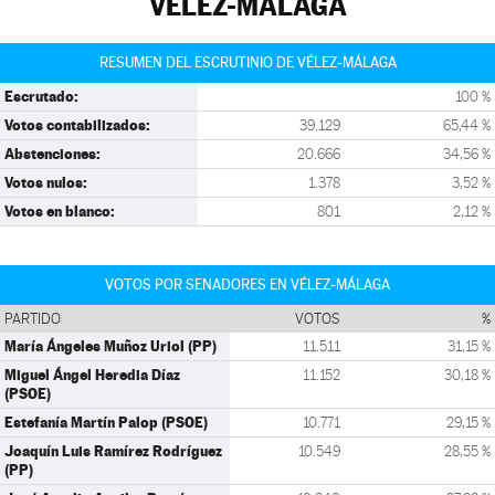
VÉLEZ-MÁLAGA
RESUMEN DEL ESCRUTINIO DE VÉLEZ-MÁLAGA
Escrutado:
100 %
Votos contabilizados:
39.129
65,44 %
Abstenciones:
20.666
34,56 %
Votos nulos:
1.378
3,52 %
Votos en blanco:
801
2,12 %
VOTOS POR SENADORES EN VÉLEZ-MÁLAGA
PARTIDO
VOTOS
%
María Ángeles Muñoz Uriol (PP)
11.511
31,15 %
Miguel Ángel Heredia Díaz
11.152
30,18 %
(PSOE)
Estefanía Martín Palop (PSOE)
10.771
29,15 %
Joaquín Luis Ramírez Rodríguez
10.549
28,55 %
(PP)