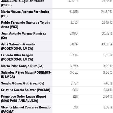
José Aurelio Aguilar Román
10.340
27,98 %
(PSOE)
María Nieves Atencia Fernández
8.985
24,32 %
(PP)
Pablo Fernando Sáenz de Tejada
8.710
23,57 %
Ariza (VOX)
Juan Antonio Vargas Ramírez
3.960
10,72 %
(Cs)
Aydé Salomón Ganado
3.824
10,35 %
(PODEMOS-IU LV CA)
Ernesto Alba Aragón
3.394
9,19 %
(PODEMOS-IU LV CA)
María Pilar Conejo Ruiz (Cs)
3.359
9,09 %
Salvador Pérez Mata (PODEMOS-
3.051
8,26 %
IU LV CA)
Sergio Gómez Gutiérrez (Cs)
2.757
7,46 %
Cristina García Salazar (PACMA)
966
2,61 %
Francisco Soler Luque (Equo)
828
2,24 %
(MÁS PAÍS-ANDALUCÍA)
Vicente Manuel Corrales Rosado
598
1,62 %
(PACMA)