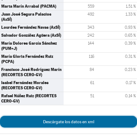
Marta Marín Arrabal (PACMA)
559
1,51 %
Juan José Segura Palacios
492
1,33 %
(AxSÍ)
Lourdes Fernández Navas (AxSÍ)
343
0,93 %
Salvador González Agüera (AxSÍ)
242
0,65 %
María Dolores García Sánchez
144
0,39 %
(PUM+J)
María Gloria Fernández Ruiz
116
0,31 %
(PCPA)
Francisco José Rodríguez Marín
84
0,23 %
(RECORTES CERO-GV)
Isabel Fernández Morales
61
0,17 %
(RECORTES CERO-GV)
Rafael Núñez Ruiz (RECORTES
51
0,14 %
CERO-GV)
Descárgate los datos en xml