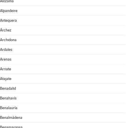
Alozaina
Alpandeire
Antequera
Árchez
Archidona
Ardales
Arenas
Arriate
Atajate
Benadalid
Benahavís
Benalauría
Benalmádena
Benamargosa