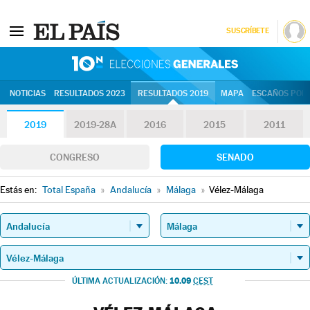
SUSCRÍBETE
10N | Eleccion
NOTICIAS
RESULTADOS 2023
RESULTADOS 2019
MAPA
ESCAÑOS POR 
2019
2019-28A
2016
2015
2011
CONGRESO
SENADO
Estás en:
Total España
»
Andalucía
»
Málaga
»
Vélez-Málaga
10.09
ÚLTIMA ACTUALIZACIÓN:
CEST