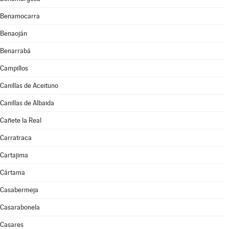
Benamocarra
Benaoján
Benarrabá
Campillos
Canillas de Aceituno
Canillas de Albaida
Cañete la Real
Carratraca
Cartajima
Cártama
Casabermeja
Casarabonela
Casares