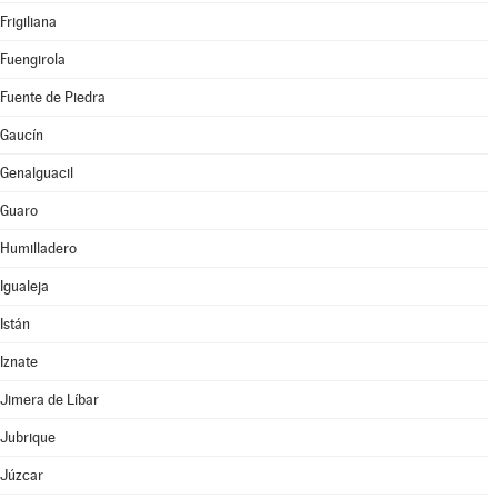
Frigiliana
Fuengirola
Fuente de Piedra
Gaucín
Genalguacil
Guaro
Humilladero
Igualeja
Istán
Iznate
Jimera de Líbar
Jubrique
Júzcar