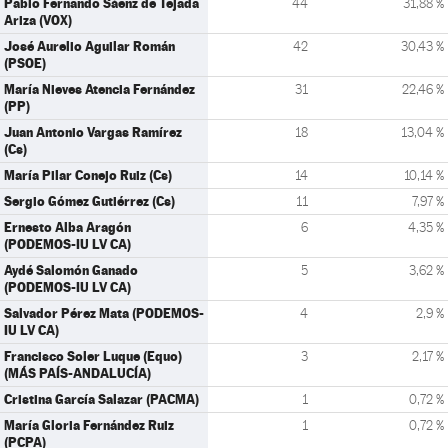
Pablo Fernando Sáenz de Tejada
44
31,88 %
Ariza (VOX)
José Aurelio Aguilar Román
42
30,43 %
(PSOE)
María Nieves Atencia Fernández
31
22,46 %
(PP)
Juan Antonio Vargas Ramírez
18
13,04 %
(Cs)
María Pilar Conejo Ruiz (Cs)
14
10,14 %
Sergio Gómez Gutiérrez (Cs)
11
7,97 %
Ernesto Alba Aragón
6
4,35 %
(PODEMOS-IU LV CA)
Aydé Salomón Ganado
5
3,62 %
(PODEMOS-IU LV CA)
Salvador Pérez Mata (PODEMOS-
4
2,9 %
IU LV CA)
Francisco Soler Luque (Equo)
3
2,17 %
(MÁS PAÍS-ANDALUCÍA)
Cristina García Salazar (PACMA)
1
0,72 %
María Gloria Fernández Ruiz
1
0,72 %
(PCPA)