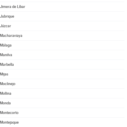
Jimera de Líbar
Jubrique
Júzcar
Macharaviaya
Málaga
Manilva
Marbella
Mijas
Moclinejo
Mollina
Monda
Montecorto
Montejaque