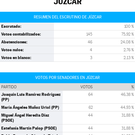
JÚZCAR
RESUMEN DEL ESCRUTINIO DE JÚZCAR
Escrutado:
100 %
Votos contabilizados:
145
75,92 %
Abstenciones:
46
24,08 %
Votos nulos:
4
2,76 %
Votos en blanco:
3
2,13 %
VOTOS POR SENADORES EN JÚZCAR
PARTIDO
VOTOS
%
Joaquín Luis Ramírez Rodríguez
64
46,38 %
(PP)
María Ángeles Muñoz Uriol (PP)
62
44,93 %
Miguel Ángel Heredia Díaz
44
31,88 %
(PSOE)
Estefanía Martín Palop (PSOE)
44
31,88 %