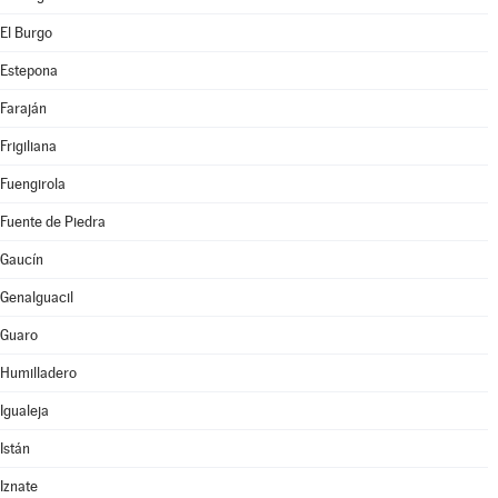
El Burgo
Estepona
Faraján
Frigiliana
Fuengirola
Fuente de Piedra
Gaucín
Genalguacil
Guaro
Humilladero
Igualeja
Istán
Iznate