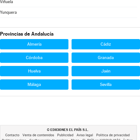
Viñuela
Yunquera
Provincias de Andalucía
Almería
Cádiz
Córdoba
Granada
Huelva
Jaén
Málaga
Sevilla
EDICIONES EL PAÍS S.L.
©
Contacto
Venta de contenidos
Publicidad
Aviso legal
Política de privacidad