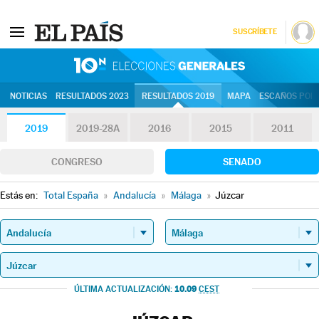
SUSCRÍBETE
10N | Eleccion
NOTICIAS
RESULTADOS 2023
RESULTADOS 2019
MAPA
ESCAÑOS POR 
2019
2019-28A
2016
2015
2011
CONGRESO
SENADO
Estás en:
Total España
»
Andalucía
»
Málaga
»
Júzcar
10.09
ÚLTIMA ACTUALIZACIÓN:
CEST