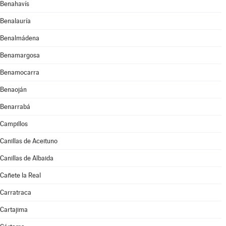
Benahavís
Benalauría
Benalmádena
Benamargosa
Benamocarra
Benaoján
Benarrabá
Campillos
Canillas de Aceituno
Canillas de Albaida
Cañete la Real
Carratraca
Cartajima