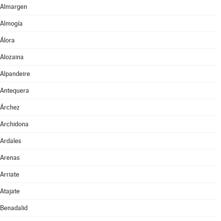
Almargen
Almogía
Álora
Alozaina
Alpandeire
Antequera
Árchez
Archidona
Ardales
Arenas
Arriate
Atajate
Benadalid