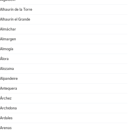
Alhaurín de la Torre
Alhaurín el Grande
Almáchar
Almargen
Almogía
Álora
Alozaina
Alpandeire
Antequera
Árchez
Archidona
Ardales
Arenas