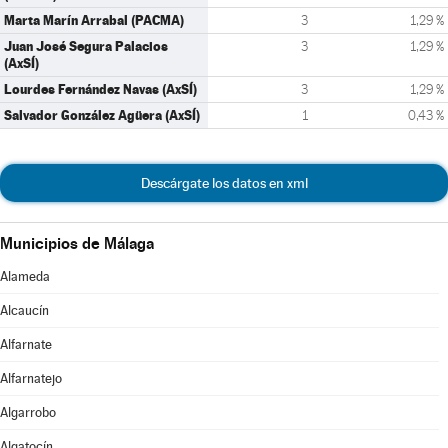
Marta Marín Arrabal (PACMA)
3
1,29 %
Juan José Segura Palacios
3
1,29 %
(AxSÍ)
Lourdes Fernández Navas (AxSÍ)
3
1,29 %
Salvador González Agüera (AxSÍ)
1
0,43 %
Descárgate los datos en xml
Municipios de Málaga
Alameda
Alcaucín
Alfarnate
Alfarnatejo
Algarrobo
Algatocín