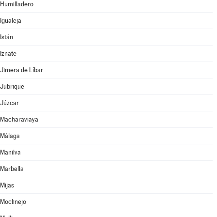
Humilladero
Igualeja
Istán
Iznate
Jimera de Líbar
Jubrique
Júzcar
Macharaviaya
Málaga
Manilva
Marbella
Mijas
Moclinejo