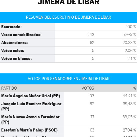
JIMERA DE LÍBAR
RESUMEN DEL ESCRUTINIO DE JIMERA DE LÍBAR
Escrutado:
100 %
Votos contabilizados:
243
79,67 %
Abstenciones:
62
20,33 %
Votos nulos:
5
2,06 %
Votos en blanco:
5
2,1 %
VOTOS POR SENADORES EN JIMERA DE LÍBAR
PARTIDO
VOTOS
%
María Ángeles Muñoz Uriol (PP)
103
44,21 %
Joaquín Luis Ramírez Rodríguez
92
39,48 %
(PP)
María Nieves Atencia Fernández
77
33,05 %
(PP)
Estefanía Martín Palop (PSOE)
63
27,04 %