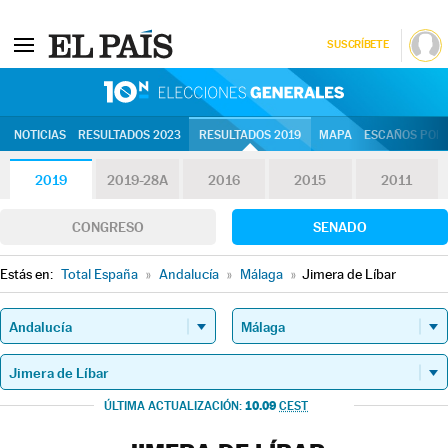
SUSCRÍBETE
10N | Eleccion
NOTICIAS
RESULTADOS 2023
RESULTADOS 2019
MAPA
ESCAÑOS POR 
2019
2019-28A
2016
2015
2011
CONGRESO
SENADO
Estás en:
Total España
»
Andalucía
»
Málaga
»
Jimera de Líbar
10.09
ÚLTIMA ACTUALIZACIÓN:
CEST