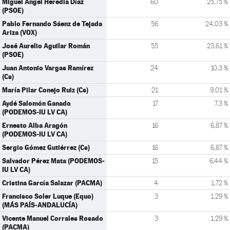
Miguel Ángel Heredia Díaz
60
25,75 %
(PSOE)
Pablo Fernando Sáenz de Tejada
56
24,03 %
Ariza (VOX)
José Aurelio Aguilar Román
55
23,61 %
(PSOE)
Juan Antonio Vargas Ramírez
24
10,3 %
(Cs)
María Pilar Conejo Ruiz (Cs)
21
9,01 %
Aydé Salomón Ganado
17
7,3 %
(PODEMOS-IU LV CA)
Ernesto Alba Aragón
16
6,87 %
(PODEMOS-IU LV CA)
Sergio Gómez Gutiérrez (Cs)
16
6,87 %
Salvador Pérez Mata (PODEMOS-
15
6,44 %
IU LV CA)
Cristina García Salazar (PACMA)
4
1,72 %
Francisco Soler Luque (Equo)
3
1,29 %
(MÁS PAÍS-ANDALUCÍA)
Vicente Manuel Corrales Rosado
3
1,29 %
(PACMA)