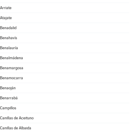
Arriate
Atajate
Benadalid
Benahavís
Benalauría
Benalmádena
Benamargosa
Benamocarra
Benaoján
Benarrabá
Campillos
Canillas de Aceituno
Canillas de Albaida