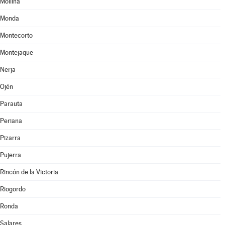
Mollina
Monda
Montecorto
Montejaque
Nerja
Ojén
Parauta
Periana
Pizarra
Pujerra
Rincón de la Victoria
Riogordo
Ronda
Salares