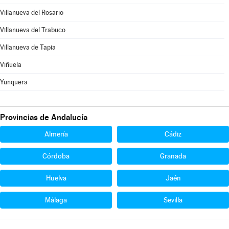
Villanueva del Rosario
Villanueva del Trabuco
Villanueva de Tapia
Viñuela
Yunquera
Provincias de Andalucía
Almería
Cádiz
Córdoba
Granada
Huelva
Jaén
Málaga
Sevilla