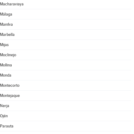
Macharaviaya
Málaga
Manilva
Marbella
Mijas
Moclinejo
Mollina
Monda
Montecorto
Montejaque
Nerja
Ojén
Parauta