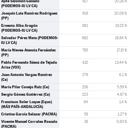
Aydé Salomón Ganado
927
20,26 %
(PODEMOS-IU LV CA)
Joaquín Luis Ramírez Rodríguez
919
20,08 %
(PP)
Ernesto Alba Aragón
881
19,25 %
(PODEMOS-IU LV CA)
Salvador Pérez Mata (PODEMOS-
862
18,84 %
IU LV CA)
María Nieves Atencia Fernández
785
17,15 %
(PP)
Pablo Fernando Sáenz de Tejada
615
13,44 %
Ariza (VOX)
Juan Antonio Vargas Ramírez
279
6,1 %
(Cs)
María Pilar Conejo Ruiz (Cs)
256
5,59 %
Sergio Gómez Gutiérrez (Cs)
223
4,87 %
Francisco Soler Luque (Equo)
64
1,4 %
(MÁS PAÍS-ANDALUCÍA)
Cristina García Salazar (PACMA)
58
1,27 %
Vicente Manuel Corrales Rosado
38
0,83 %
(PACMA)