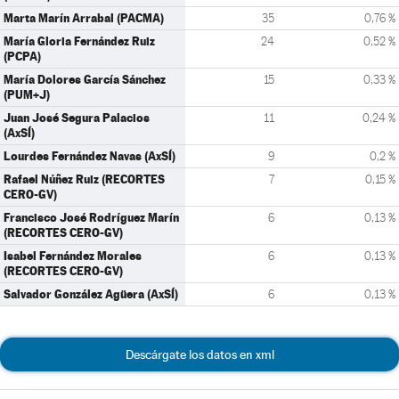
Marta Marín Arrabal (PACMA)
35
0,76 %
María Gloria Fernández Ruiz
24
0,52 %
(PCPA)
María Dolores García Sánchez
15
0,33 %
(PUM+J)
Juan José Segura Palacios
11
0,24 %
(AxSÍ)
Lourdes Fernández Navas (AxSÍ)
9
0,2 %
Rafael Núñez Ruiz (RECORTES
7
0,15 %
CERO-GV)
Francisco José Rodríguez Marín
6
0,13 %
(RECORTES CERO-GV)
Isabel Fernández Morales
6
0,13 %
(RECORTES CERO-GV)
Salvador González Agüera (AxSÍ)
6
0,13 %
Descárgate los datos en xml