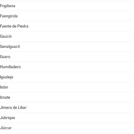
Frigiliana
Fuengirola
Fuente de Piedra
Gaucín
Genalguacil
Guaro
Humilladero
Igualeja
Istán
Iznate
Jimera de Líbar
Jubrique
Júzcar