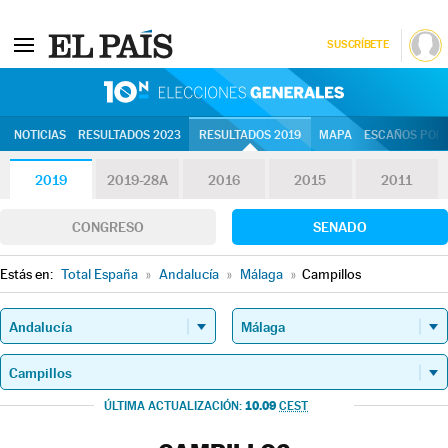
SUSCRÍBETE
10N | Eleccion
NOTICIAS
RESULTADOS 2023
RESULTADOS 2019
MAPA
ESCAÑOS POR 
2019
2019-28A
2016
2015
2011
CONGRESO
SENADO
Estás en:
Total España
»
Andalucía
»
Málaga
»
Campillos
10.09
ÚLTIMA ACTUALIZACIÓN:
CEST