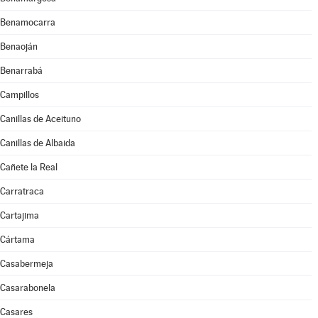
Benamocarra
Benaoján
Benarrabá
Campillos
Canillas de Aceituno
Canillas de Albaida
Cañete la Real
Carratraca
Cartajima
Cártama
Casabermeja
Casarabonela
Casares