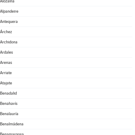
Alozaina
Alpandeire
Antequera
Árchez
Archidona
Ardales
Arenas
Arriate
Atajate
Benadalid
Benahavís
Benalauría
Benalmádena
Benamargosa