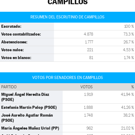
CAMPILLOS
RESUMEN DEL ESCRUTINIO DE CAMPILLOS
Escrutado:
100 %
Votos contabilizados:
4.878
73,3 %
Abstenciones:
1.777
26,7 %
Votos nulos:
221
4,53 %
Votos en blanco:
81
1,74 %
VOTOS POR SENADORES EN CAMPILLOS
PARTIDO
VOTOS
%
Miguel Ángel Heredia Díaz
1.919
41,94 %
(PSOE)
Estefanía Martín Palop (PSOE)
1.888
41,26 %
José Aurelio Aguilar Román
1.748
38,2 %
(PSOE)
María Ángeles Muñoz Uriol (PP)
962
21,02 %