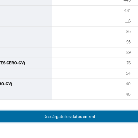
443
431
116
95
95
89
TES CERO-GV)
76
54
RO-GV)
40
40
Descárgate los datos en xml