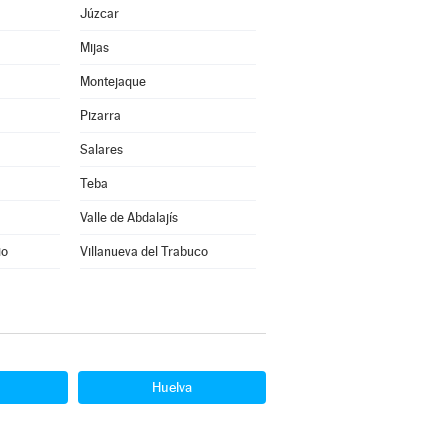
Júzcar
Mijas
Montejaque
Pizarra
Salares
Teba
Valle de Abdalajís
io
Villanueva del Trabuco
Huelva