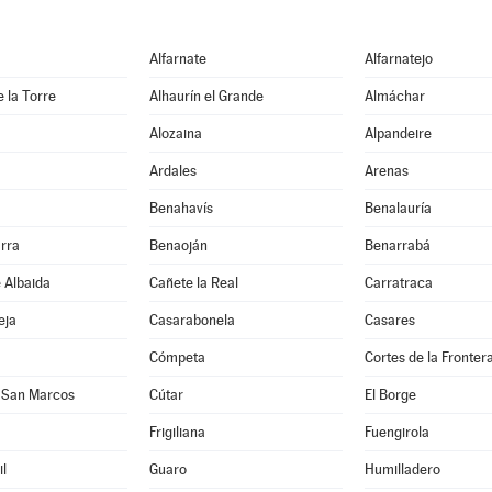
Alfarnate
Alfarnatejo
e la Torre
Alhaurín el Grande
Almáchar
Alozaina
Alpandeire
Ardales
Arenas
Benahavís
Benalauría
rra
Benaoján
Benarrabá
e Albaida
Cañete la Real
Carratraca
eja
Casarabonela
Casares
Cómpeta
Cortes de la Fronter
 San Marcos
Cútar
El Borge
Frigiliana
Fuengirola
l
Guaro
Humilladero