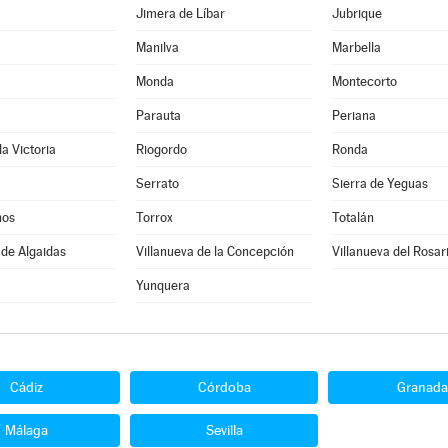
Jimera de Líbar
Jubrique
Manilva
Marbella
Monda
Montecorto
Parauta
Periana
la Victoria
Riogordo
Ronda
Serrato
Sierra de Yeguas
nos
Torrox
Totalán
 de Algaidas
Villanueva de la Concepción
Villanueva del Rosar
Yunquera
Cádiz
Córdoba
Granada
Málaga
Sevilla