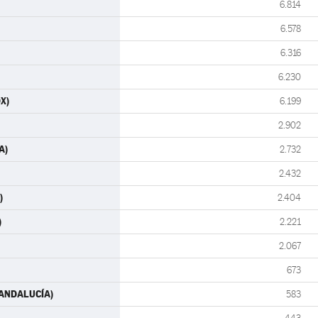
6.814
6.578
6.316
6.230
OX)
6.199
2.902
A)
2.732
2.432
)
2.404
)
2.221
2.067
673
S-ANDALUCÍA)
583