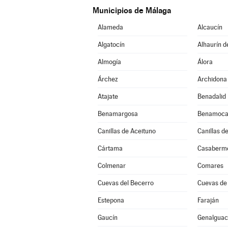
Municipios de Málaga
Alameda
Alcaucín
Algatocín
Alhaurín d
Almogía
Álora
Árchez
Archidona
Atajate
Benadalid
Benamargosa
Benamoca
Canillas de Aceituno
Canillas d
Cártama
Casaberm
Colmenar
Comares
Cuevas del Becerro
Cuevas de
Estepona
Faraján
Gaucín
Genalguaci