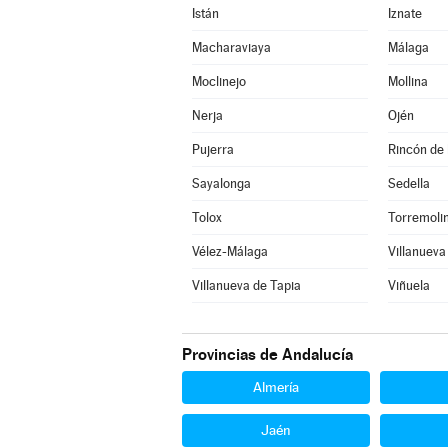
Istán
Iznate
Macharaviaya
Málaga
Moclinejo
Mollina
Nerja
Ojén
Pujerra
Rincón de 
Sayalonga
Sedella
Tolox
Torremoli
Vélez-Málaga
Villanueva
Villanueva de Tapia
Viñuela
Provincias de Andalucía
Almería
Jaén