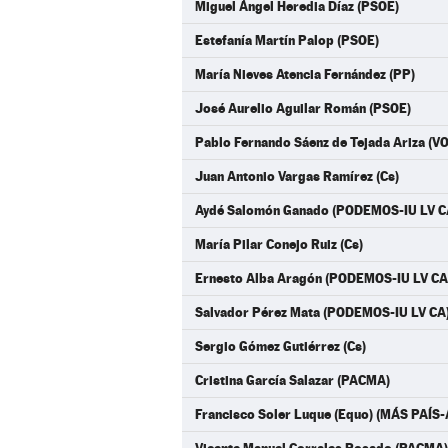
Miguel Ángel Heredia Díaz (PSOE)
Estefanía Martín Palop (PSOE)
María Nieves Atencia Fernández (PP)
José Aurelio Aguilar Román (PSOE)
Pablo Fernando Sáenz de Tejada Ariza (V
Juan Antonio Vargas Ramírez (Cs)
Aydé Salomón Ganado (PODEMOS-IU LV C
María Pilar Conejo Ruiz (Cs)
Ernesto Alba Aragón (PODEMOS-IU LV CA
Salvador Pérez Mata (PODEMOS-IU LV CA
Sergio Gómez Gutiérrez (Cs)
Cristina García Salazar (PACMA)
Francisco Soler Luque (Equo) (MÁS PAÍ