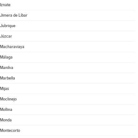
Iznate
Jimera de Líbar
Jubrique
Júzcar
Macharaviaya
Málaga
Manilva
Marbella
Mijas
Moclinejo
Mollina
Monda
Montecorto