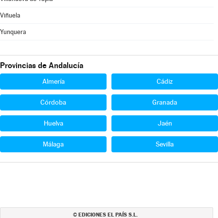
Viñuela
Yunquera
Provincias de Andalucía
Almería
Cádiz
Córdoba
Granada
Huelva
Jaén
Málaga
Sevilla
EDICIONES EL PAÍS S.L.
©