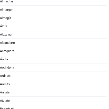
Almáchar
Almargen
Almogía
Álora
Alozaina
Alpandeire
Antequera
Árchez
Archidona
Ardales
Arenas
Arriate
Atajate
Benadalid