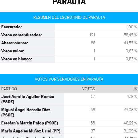
PARAUTA
RESUMEN DEL ESCRUTINIO DE PARAUTA
Escrutado:
100 %
Votos contabilizados:
121
58,45 %
Abstenciones:
86
41,55 %
Votos nulos:
1
0,83 %
Votos en blanco:
1
0,83 %
VOTOS POR SENADORES EN PARAUTA
PARTIDO
VOTOS
%
José Aurelio Aguilar Román
57
47,9 %
(PSOE)
Miguel Ángel Heredia Díaz
56
47,06 %
(PSOE)
Estefanía Martín Palop (PSOE)
55
46,22 %
María Ángeles Muñoz Uriol (PP)
37
31,09 %