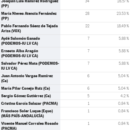
Joaquín Luis Ramírez Rodríguez
34
28,57 %
(PP)
María Nieves Atencia Fernández
28
23,53 %
(PP)
Pablo Fernando Sáenz de Tejada
22
18,49 %
Ariza (VOX)
Aydé Salomón Ganado
7
5,88 %
(PODEMOS-IU LV CA)
Ernesto Alba Aragón
7
5,88 %
(PODEMOS-IU LV CA)
Salvador Pérez Mata (PODEMOS-
7
5,88 %
IU LV CA)
Juan Antonio Vargas Ramírez
6
5,04 %
(Cs)
María Pilar Conejo Ruiz (Cs)
6
5,04 %
Sergio Gómez Gutiérrez (Cs)
5
4,2 %
Cristina García Salazar (PACMA)
1
0,84 %
Francisco Soler Luque (Equo)
1
0,84 %
(MÁS PAÍS-ANDALUCÍA)
Vicente Manuel Corrales Rosado
1
0,84 %
(PACMA)