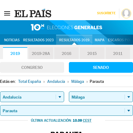
SUSCRÍBETE
10N | Eleccion
NOTICIAS
RESULTADOS 2023
RESULTADOS 2019
MAPA
ESCAÑOS POR 
2019
2019-28A
2016
2015
2011
CONGRESO
SENADO
Estás en:
Total España
»
Andalucía
»
Málaga
»
Parauta
10.09
ÚLTIMA ACTUALIZACIÓN:
CEST