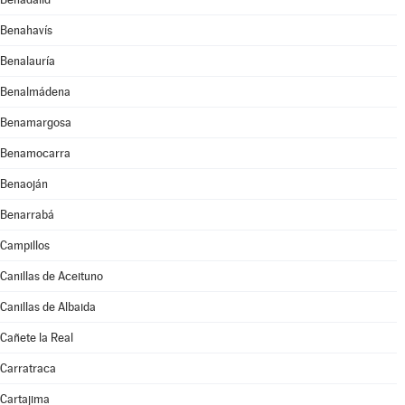
Benahavís
Benalauría
Benalmádena
Benamargosa
Benamocarra
Benaoján
Benarrabá
Campillos
Canillas de Aceituno
Canillas de Albaida
Cañete la Real
Carratraca
Cartajima