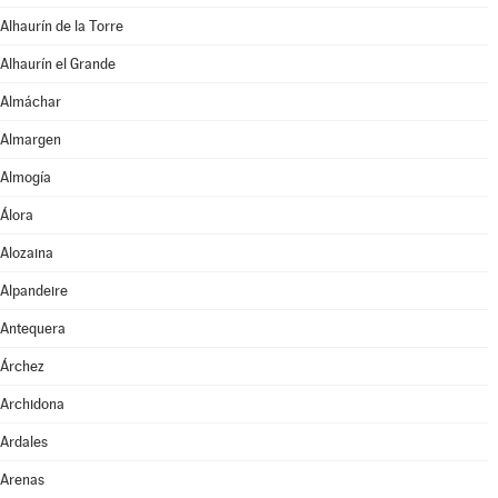
Alhaurín de la Torre
Alhaurín el Grande
Almáchar
Almargen
Almogía
Álora
Alozaina
Alpandeire
Antequera
Árchez
Archidona
Ardales
Arenas