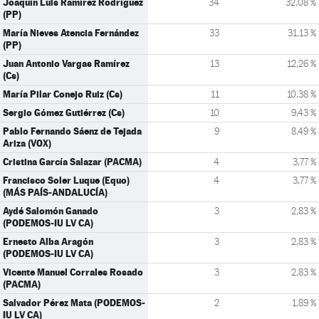
Joaquín Luis Ramírez Rodríguez
34
32,08 %
(PP)
María Nieves Atencia Fernández
33
31,13 %
(PP)
Juan Antonio Vargas Ramírez
13
12,26 %
(Cs)
María Pilar Conejo Ruiz (Cs)
11
10,38 %
Sergio Gómez Gutiérrez (Cs)
10
9,43 %
Pablo Fernando Sáenz de Tejada
9
8,49 %
Ariza (VOX)
Cristina García Salazar (PACMA)
4
3,77 %
Francisco Soler Luque (Equo)
4
3,77 %
(MÁS PAÍS-ANDALUCÍA)
Aydé Salomón Ganado
3
2,83 %
(PODEMOS-IU LV CA)
Ernesto Alba Aragón
3
2,83 %
(PODEMOS-IU LV CA)
Vicente Manuel Corrales Rosado
3
2,83 %
(PACMA)
Salvador Pérez Mata (PODEMOS-
2
1,89 %
IU LV CA)