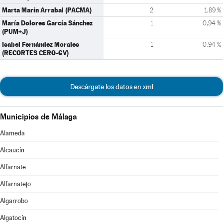
Marta Marín Arrabal (PACMA)
2
1,89 %
María Dolores García Sánchez
1
0,94 %
(PUM+J)
Isabel Fernández Morales
1
0,94 %
(RECORTES CERO-GV)
Descárgate los datos en xml
Municipios de Málaga
Alameda
Alcaucín
Alfarnate
Alfarnatejo
Algarrobo
Algatocín