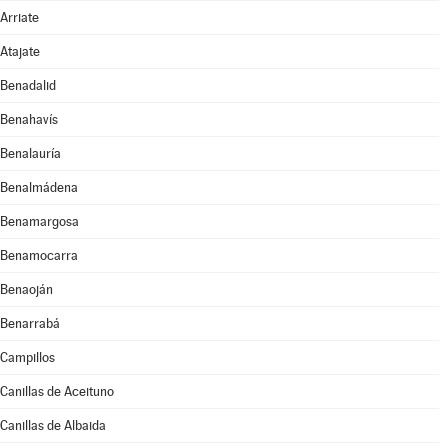
Arriate
Atajate
Benadalid
Benahavís
Benalauría
Benalmádena
Benamargosa
Benamocarra
Benaoján
Benarrabá
Campillos
Canillas de Aceituno
Canillas de Albaida