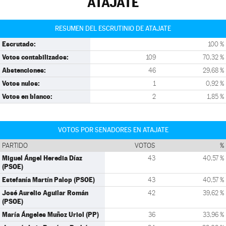
ATAJATE
RESUMEN DEL ESCRUTINIO DE ATAJATE
Escrutado:
100 %
Votos contabilizados:
109
70,32 %
Abstenciones:
46
29,68 %
Votos nulos:
1
0,92 %
Votos en blanco:
2
1,85 %
VOTOS POR SENADORES EN ATAJATE
PARTIDO
VOTOS
%
Miguel Ángel Heredia Díaz
43
40,57 %
(PSOE)
Estefanía Martín Palop (PSOE)
43
40,57 %
José Aurelio Aguilar Román
42
39,62 %
(PSOE)
María Ángeles Muñoz Uriol (PP)
36
33,96 %