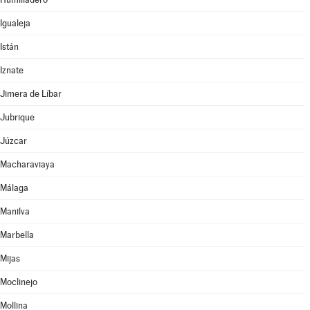
Igualeja
Istán
Iznate
Jimera de Líbar
Jubrique
Júzcar
Macharaviaya
Málaga
Manilva
Marbella
Mijas
Moclinejo
Mollina