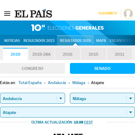
SUSCRÍBETE
10N | Eleccion
NOTICIAS
RESULTADOS 2023
RESULTADOS 2019
MAPA
ESCAÑOS POR 
2019
2019-28A
2016
2015
2011
CONGRESO
SENADO
Estás en:
Total España
»
Andalucía
»
Málaga
»
Atajate
10.09
ÚLTIMA ACTUALIZACIÓN:
CEST