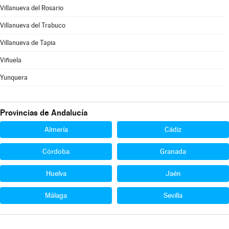
Villanueva del Rosario
Villanueva del Trabuco
Villanueva de Tapia
Viñuela
Yunquera
Provincias de Andalucía
Almería
Cádiz
Córdoba
Granada
Huelva
Jaén
Málaga
Sevilla