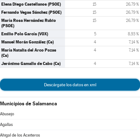
Elena Diego Castellanos (PSOE)
15
26,79 %
Fernando Vegas Sánchez (PSOE)
15
26,79 %
María Rosa Hernández Rubio
15
26,79 %
(PSOE)
Emilio Polo García (VOX)
5
8,93 %
Manuel Morán González (Cs)
4
7,14 %
María Natalia del Arco Pozas
4
7,14 %
(Cs)
Jerónimo Gamallo de Cabo (Cs)
4
7,14 %
Descárgate los datos en xml
Municipios de Salamanca
Abusejo
Agallas
Ahigal de los Aceiteros