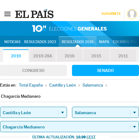
SUSCRÍBETE
10N | Eleccion
NOTICIAS
RESULTADOS 2023
RESULTADOS 2019
MAPA
ESCAÑOS POR 
2019
2019-28A
2016
2015
2011
CONGRESO
SENADO
Estás en:
Total España
»
Castilla y León
»
Salamanca
»
Chagarcía Medianero
10.09
ÚLTIMA ACTUALIZACIÓN:
CEST