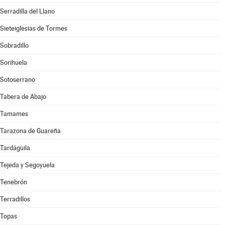
Serradilla del Llano
Sieteiglesias de Tormes
Sobradillo
Sorihuela
Sotoserrano
Tabera de Abajo
Tamames
Tarazona de Guareña
Tardáguila
Tejeda y Segoyuela
Tenebrón
Terradillos
Topas