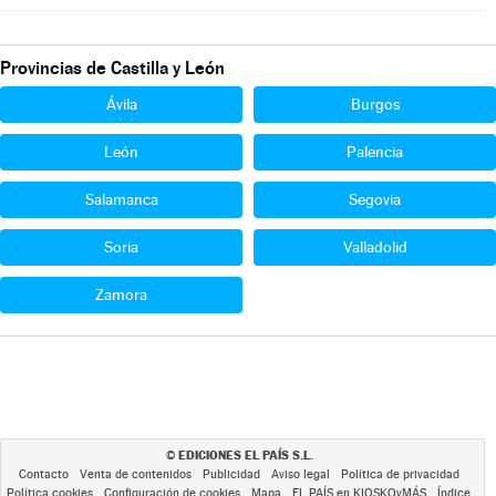
Provincias de Castilla y León
Ávila
Burgos
León
Palencia
Salamanca
Segovia
Soria
Valladolid
Zamora
EDICIONES EL PAÍS S.L.
©
Contacto
Venta de contenidos
Publicidad
Aviso legal
Política de privacidad
Política cookies
Configuración de cookies
Mapa
EL PAÍS en KIOSKOyMÁS
Índice