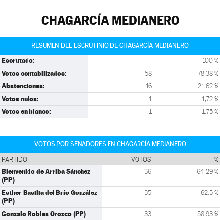
CHAGARCÍA MEDIANERO
RESUMEN DEL ESCRUTINIO DE CHAGARCÍA MEDIANERO
Escrutado:
100 %
Votos contabilizados:
58
78,38 %
Abstenciones:
16
21,62 %
Votos nulos:
1
1,72 %
Votos en blanco:
1
1,75 %
VOTOS POR SENADORES EN CHAGARCÍA MEDIANERO
PARTIDO
VOTOS
%
Bienvenido de Arriba Sánchez
36
64,29 %
(PP)
Esther Basilia del Brío González
35
62,5 %
(PP)
Gonzalo Robles Orozco (PP)
33
58,93 %