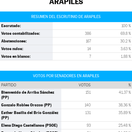
ARAPILES
RESUMEN DEL ESCRUTINIO DE ARAPILES
Escrutado:
100 %
Votos contabilizados:
386
69,8 %
Abstenciones:
167
30,2 %
Votos nulos:
14
3,63 %
Votos en blanco:
7
1,88 %
VOTOS POR SENADORES EN ARAPILES
PARTIDO
VOTOS
%
Bienvenido de Arriba Sánchez
151
41,37 %
(PP)
Gonzalo Robles Orozco (PP)
140
38,36 %
Esther Basilia del Brío González
131
35,89 %
(PP)
Elena Diego Castellanos (PSOE)
93
25,48 %