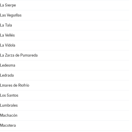
La Sierpe
Las Veguillas
La Tala
La Vellés
La Vídola
La Zarza de Pumareda
Ledesma
Ledrada
Linares de Riofrío
Los Santos
Lumbrales
Machacón
Macotera