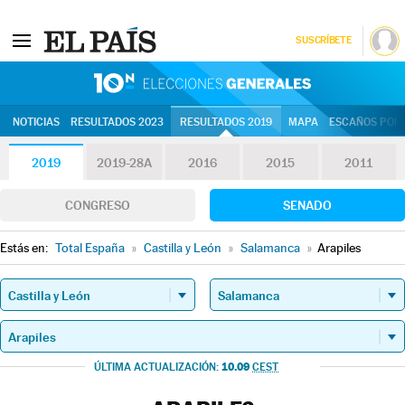
SUSCRÍBETE
10N | Eleccion
NOTICIAS
RESULTADOS 2023
RESULTADOS 2019
MAPA
ESCAÑOS POR 
2019
2019-28A
2016
2015
2011
CONGRESO
SENADO
Estás en:
Total España
»
Castilla y León
»
Salamanca
»
Arapiles
10.09
ÚLTIMA ACTUALIZACIÓN:
CEST