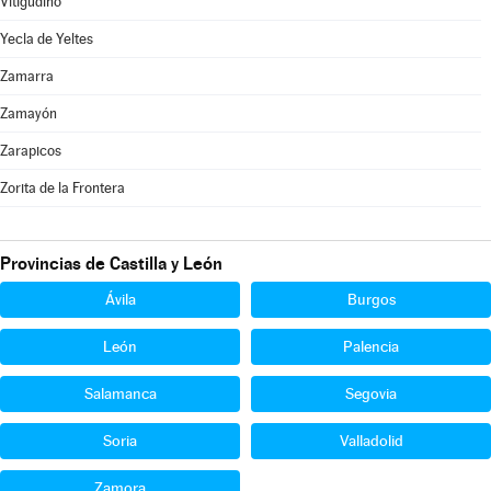
Vitigudino
Yecla de Yeltes
Zamarra
Zamayón
Zarapicos
Zorita de la Frontera
Provincias de Castilla y León
Ávila
Burgos
León
Palencia
Salamanca
Segovia
Soria
Valladolid
Zamora