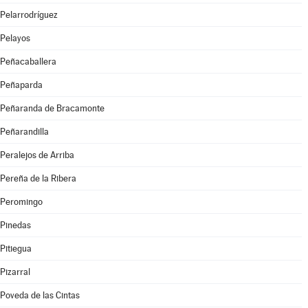
Pelarrodríguez
Pelayos
Peñacaballera
Peñaparda
Peñaranda de Bracamonte
Peñarandilla
Peralejos de Arriba
Pereña de la Ribera
Peromingo
Pinedas
Pitiegua
Pizarral
Poveda de las Cintas