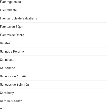
Fuenteguinaldo
Fuenteliante
Fuenterroble de Salvatierra
Fuentes de Béjar
Fuentes de Oñoro
Gajates
Galindo y Perahuy
Galinduste
Galisancho
Gallegos de Argañán
Gallegos de Solmirón
Garcibuey
Garcihernández