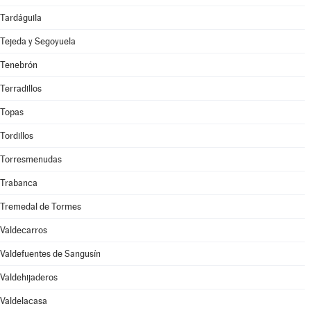
Tardáguila
Tejeda y Segoyuela
Tenebrón
Terradillos
Topas
Tordillos
Torresmenudas
Trabanca
Tremedal de Tormes
Valdecarros
Valdefuentes de Sangusín
Valdehijaderos
Valdelacasa