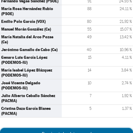
Fernando Vegas Sánchez (PSOE)
91
24,93 %
María Rosa Hernández Rubio
88
24,11 %
(PSOE)
Emilio Polo García (VOX)
80
21,92 %
Manuel Morán González (Cs)
55
15,07 %
María Natalia del Arco Pozas
49
13,42 %
(Cs)
Jerónimo Gamallo de Cabo (Cs)
40
10,96 %
Genaro Luis García López
15
4,11 %
(PODEMOS-IU)
María Isabel López Blázquez
14
3,84 %
(PODEMOS-IU)
José Vicente Delgado
10
2,74 %
(PODEMOS-IU)
Julio Alberto Ceballo Sánchez
7
1,92 %
(PACMA)
Cristina Daza García Blanes
5
1,37 %
(PACMA)