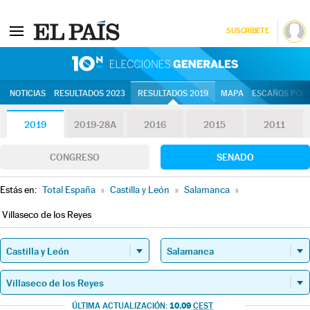
SUSCRÍBETE
10N | Eleccion
NOTICIAS
RESULTADOS 2023
RESULTADOS 2019
MAPA
ESCAÑOS POR 
2019
2019-28A
2016
2015
2011
CONGRESO
SENADO
Estás en:
Total España
»
Castilla y León
»
Salamanca
»
Villaseco de los Reyes
10.09
ÚLTIMA ACTUALIZACIÓN:
CEST