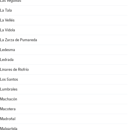
Las Veguillas
La Tala
La Vellés
La Vídola
La Zarza de Pumareda
Ledesma
Ledrada
Linares de Riofrío
Los Santos
Lumbrales
Machacón
Macotera
Madroñal
Malpartida