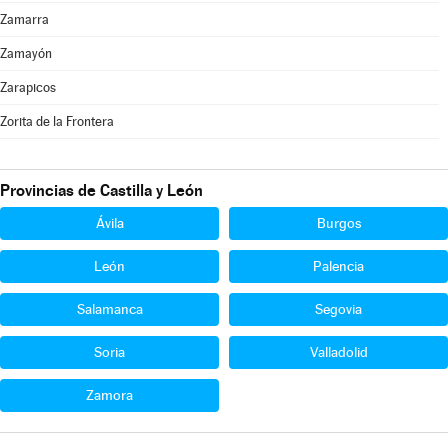
Zamarra
Zamayón
Zarapicos
Zorita de la Frontera
Provincias de Castilla y León
Ávila
Burgos
León
Palencia
Salamanca
Segovia
Soria
Valladolid
Zamora