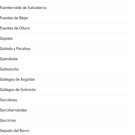
Fuenterroble de Salvatierra
Fuentes de Béjar
Fuentes de Oñoro
Gajates
Galindo y Perahuy
Galinduste
Galisancho
Gallegos de Argañán
Gallegos de Solmirón
Garcibuey
Garcihernández
Garcirrey
Gejuelo del Barro