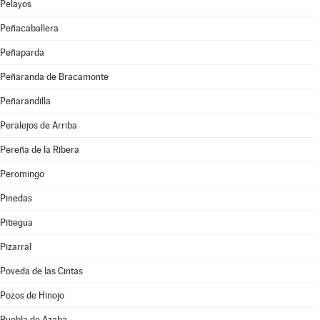
Pelayos
Peñacaballera
Peñaparda
Peñaranda de Bracamonte
Peñarandilla
Peralejos de Arriba
Pereña de la Ribera
Peromingo
Pinedas
Pitiegua
Pizarral
Poveda de las Cintas
Pozos de Hinojo
Puebla de Azaba