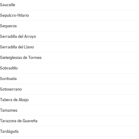
Saucelle
Sepulcro-Hilario
Sequeros
Serradilla del Arroyo
Serradilla del Llano
Sieteiglesias de Tormes
Sobradillo
Sorihuela
Sotoserrano
Tabera de Abajo
Tamames
Tarazona de Guareña
Tardáguila