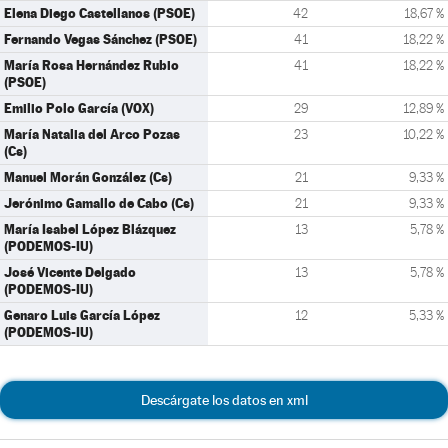
Elena Diego Castellanos (PSOE)
42
18,67 %
Fernando Vegas Sánchez (PSOE)
41
18,22 %
María Rosa Hernández Rubio
41
18,22 %
(PSOE)
Emilio Polo García (VOX)
29
12,89 %
María Natalia del Arco Pozas
23
10,22 %
(Cs)
Manuel Morán González (Cs)
21
9,33 %
Jerónimo Gamallo de Cabo (Cs)
21
9,33 %
María Isabel López Blázquez
13
5,78 %
(PODEMOS-IU)
José Vicente Delgado
13
5,78 %
(PODEMOS-IU)
Genaro Luis García López
12
5,33 %
(PODEMOS-IU)
Descárgate los datos en xml