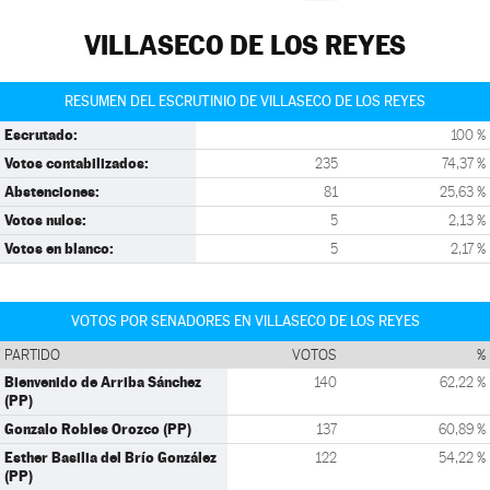
VILLASECO DE LOS REYES
RESUMEN DEL ESCRUTINIO DE VILLASECO DE LOS REYES
Escrutado:
100 %
Votos contabilizados:
235
74,37 %
Abstenciones:
81
25,63 %
Votos nulos:
5
2,13 %
Votos en blanco:
5
2,17 %
VOTOS POR SENADORES EN VILLASECO DE LOS REYES
PARTIDO
VOTOS
%
Bienvenido de Arriba Sánchez
140
62,22 %
(PP)
Gonzalo Robles Orozco (PP)
137
60,89 %
Esther Basilia del Brío González
122
54,22 %
(PP)