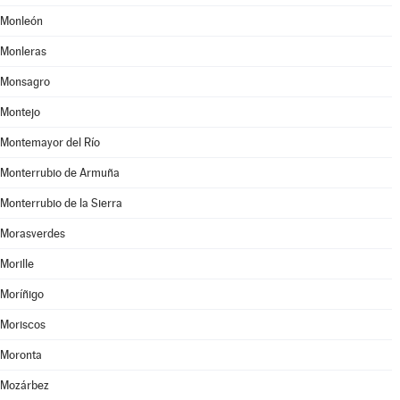
Monleón
Monleras
Monsagro
Montejo
Montemayor del Río
Monterrubio de Armuña
Monterrubio de la Sierra
Morasverdes
Morille
Moríñigo
Moriscos
Moronta
Mozárbez