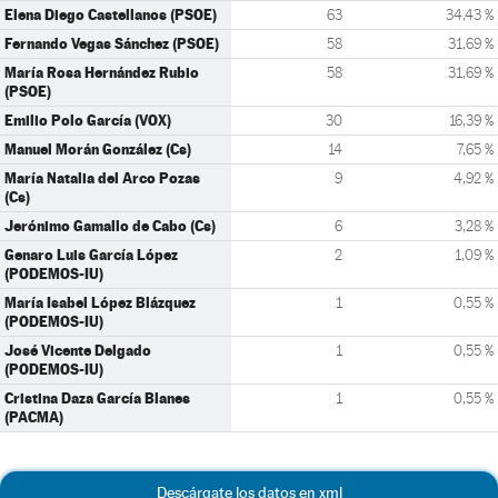
Elena Diego Castellanos (PSOE)
63
34,43 %
Fernando Vegas Sánchez (PSOE)
58
31,69 %
María Rosa Hernández Rubio
58
31,69 %
(PSOE)
Emilio Polo García (VOX)
30
16,39 %
Manuel Morán González (Cs)
14
7,65 %
María Natalia del Arco Pozas
9
4,92 %
(Cs)
Jerónimo Gamallo de Cabo (Cs)
6
3,28 %
Genaro Luis García López
2
1,09 %
(PODEMOS-IU)
María Isabel López Blázquez
1
0,55 %
(PODEMOS-IU)
José Vicente Delgado
1
0,55 %
(PODEMOS-IU)
Cristina Daza García Blanes
1
0,55 %
(PACMA)
Descárgate los datos en xml