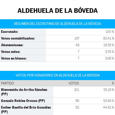
ALDEHUELA DE LA BÓVEDA
RESUMEN DEL ESCRUTINIO DE ALDEHUELA DE LA BÓVEDA
Escrutado:
100 %
Votos contabilizados:
197
80,41 %
Abstenciones:
48
19,59 %
Votos nulos:
7
3,55 %
Votos en blanco:
7
3,68 %
VOTOS POR SENADORES EN ALDEHUELA DE LA BÓVEDA
PARTIDO
VOTOS
%
Bienvenido de Arriba Sánchez
101
55,19 %
(PP)
Gonzalo Robles Orozco (PP)
96
52,46 %
Esther Basilia del Brío González
82
44,81 %
(PP)