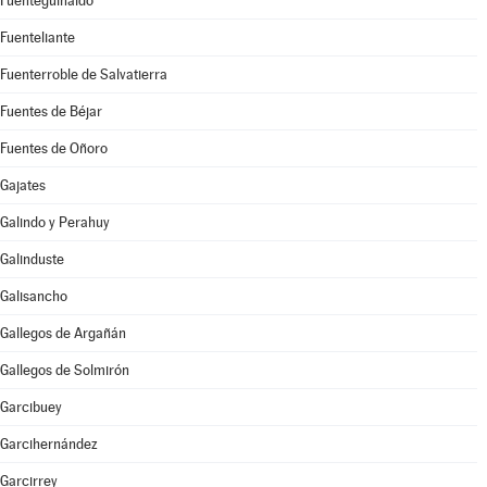
Fuenteguinaldo
Fuenteliante
Fuenterroble de Salvatierra
Fuentes de Béjar
Fuentes de Oñoro
Gajates
Galindo y Perahuy
Galinduste
Galisancho
Gallegos de Argañán
Gallegos de Solmirón
Garcibuey
Garcihernández
Garcirrey