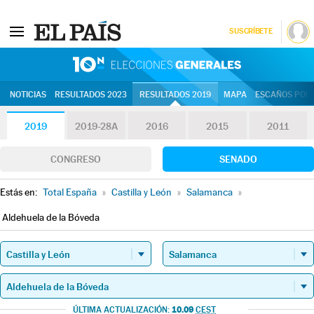
SUSCRÍBETE
10N | Eleccion
NOTICIAS
RESULTADOS 2023
RESULTADOS 2019
MAPA
ESCAÑOS POR 
2019
2019-28A
2016
2015
2011
CONGRESO
SENADO
Estás en:
Total España
»
Castilla y León
»
Salamanca
»
Aldehuela de la Bóveda
10.09
ÚLTIMA ACTUALIZACIÓN:
CEST