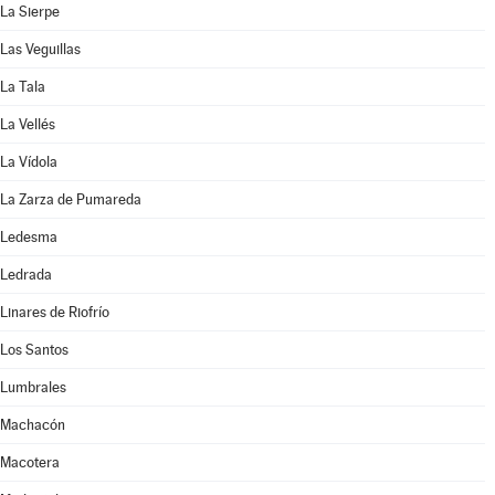
La Sierpe
Las Veguillas
La Tala
La Vellés
La Vídola
La Zarza de Pumareda
Ledesma
Ledrada
Linares de Riofrío
Los Santos
Lumbrales
Machacón
Macotera