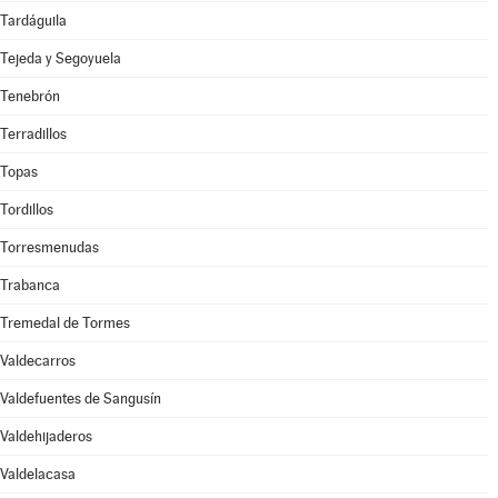
Tardáguila
Tejeda y Segoyuela
Tenebrón
Terradillos
Topas
Tordillos
Torresmenudas
Trabanca
Tremedal de Tormes
Valdecarros
Valdefuentes de Sangusín
Valdehijaderos
Valdelacasa