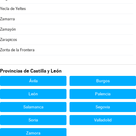
Yecla de Yeltes
Zamarra
Zamayón
Zarapicos
Zorita de la Frontera
Provincias de Castilla y León
Ávila
Burgos
León
Palencia
Salamanca
Segovia
Soria
Valladolid
Zamora