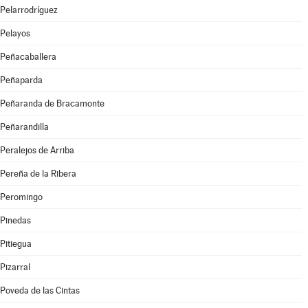
Pelarrodríguez
Pelayos
Peñacaballera
Peñaparda
Peñaranda de Bracamonte
Peñarandilla
Peralejos de Arriba
Pereña de la Ribera
Peromingo
Pinedas
Pitiegua
Pizarral
Poveda de las Cintas