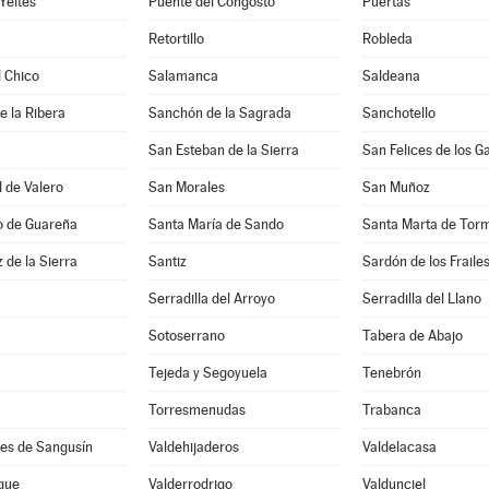
Yeltes
Puente del Congosto
Puertas
Retortillo
Robleda
l Chico
Salamanca
Saldeana
 la Ribera
Sanchón de la Sagrada
Sanchotello
San Esteban de la Sierra
San Felices de los G
 de Valero
San Morales
San Muñoz
o de Guareña
Santa María de Sando
Santa Marta de Tor
 de la Sierra
Santiz
Sardón de los Fraile
Serradilla del Arroyo
Serradilla del Llano
Sotoserrano
Tabera de Abajo
Tejeda y Segoyuela
Tenebrón
Torresmenudas
Trabanca
tes de Sangusín
Valdehijaderos
Valdelacasa
que
Valderrodrigo
Valdunciel