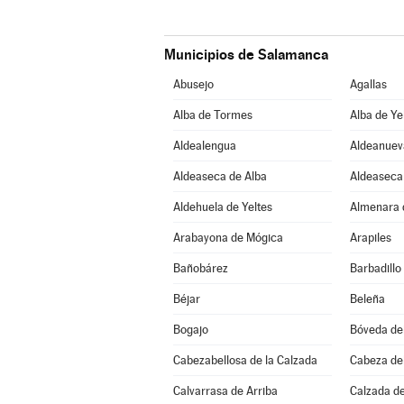
Municipios de Salamanca
Abusejo
Agallas
Alba de Tormes
Alba de Ye
Aldealengua
Aldeanuev
Aldeaseca de Alba
Aldeaseca 
Aldehuela de Yeltes
Almenara 
Arabayona de Mógica
Arapiles
Bañobárez
Barbadillo
Béjar
Beleña
Bogajo
Bóveda del
Cabezabellosa de la Calzada
Cabeza del
Calvarrasa de Arriba
Calzada d