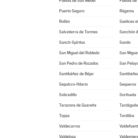
Puebla de San Medel
Puebla de 
Puerto Seguro
Rágama
Rollán
Saelices e
Salvatierra de Tormes
Sanchón de
Sancti-Spíritus
Sando
San Miguel del Robledo
San Miguel
San Pedro de Rozados
San Pelay
Santibáñez de Béjar
Santibáñez
Sepulcro-Hilario
Sequeros
Sobradillo
Sorihuela
Tarazona de Guareña
Tardáguila
Topas
Tordillos
Valdecarros
Valdefuen
Valdelosa
Valdemier