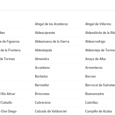
Ahigal de los Aceiteros
Ahigal de Villarino
ltes
Aldeacipreste
Aldeadávila de la Ri
a de Figueroa
Aldeanueva de la Sierra
Aldearrodrigo
de la Frontera
Aldeatejada
Aldeavieja de Torme
de Tormes
Almendra
Anaya de Alba
Arcediano
Armenteros
Barbalos
Barceo
Bermellar
Berrocal de Salvatie
 Río Almar
Brincones
Buenamadre
 Caballo
Cabrerizos
Cabrillas
e Don Diego
Calzada de Valdunciel
Campillo de Azaba