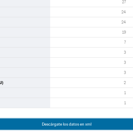
27
24
24
19
7
3
3
3
U)
2
1
1
Descárgate los datos en xml