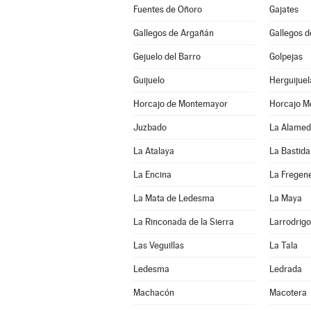
Fuentes de Oñoro
Gajates
Gallegos de Argañán
Gallegos d
Gejuelo del Barro
Golpejas
Guijuelo
Herguijuel
Horcajo de Montemayor
Horcajo M
Juzbado
La Alamed
La Atalaya
La Bastida
La Encina
La Fregen
La Mata de Ledesma
La Maya
La Rinconada de la Sierra
Larrodrigo
Las Veguillas
La Tala
Ledesma
Ledrada
Machacón
Macotera