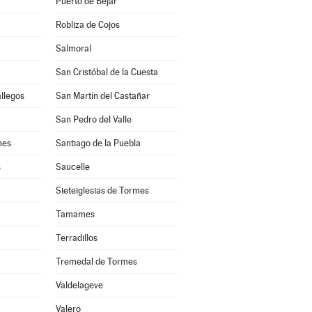
Puerto de Béjar
Robliza de Cojos
Salmoral
San Cristóbal de la Cuesta
allegos
San Martín del Castañar
San Pedro del Valle
mes
Santiago de la Puebla
s
Saucelle
Sieteiglesias de Tormes
Tamames
Terradillos
Tremedal de Tormes
Valdelageve
Valero