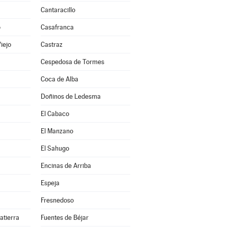
Cantaracillo
o
Casafranca
Viejo
Castraz
Cespedosa de Tormes
Coca de Alba
Doñinos de Ledesma
El Cabaco
El Manzano
El Sahugo
Encinas de Arriba
Espeja
Fresnedoso
atierra
Fuentes de Béjar