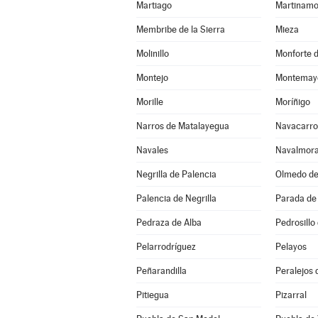
Martiago
Martinamo
Membribe de la Sierra
Mieza
Molinillo
Monforte d
Montejo
Montemayo
Morille
Moríñigo
Narros de Matalayegua
Navacarro
Navales
Navalmora
Negrilla de Palencia
Olmedo d
Palencia de Negrilla
Parada de 
Pedraza de Alba
Pedrosillo
Pelarrodríguez
Pelayos
Peñarandilla
Peralejos 
Pitiegua
Pizarral