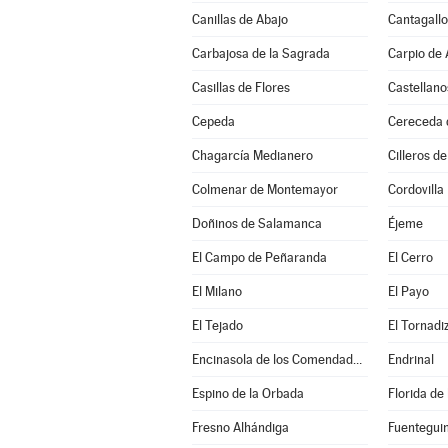
Canillas de Abajo
Cantagallo
Carbajosa de la Sagrada
Carpio de
Casillas de Flores
Castellano
Cepeda
Cereceda d
Chagarcía Medianero
Cilleros de
Colmenar de Montemayor
Cordovilla
Doñinos de Salamanca
Éjeme
El Campo de Peñaranda
El Cerro
El Milano
El Payo
El Tejado
El Tornadi
Encinasola de los Comendadores
Endrinal
Espino de la Orbada
Florida de
Fresno Alhándiga
Fuentegui