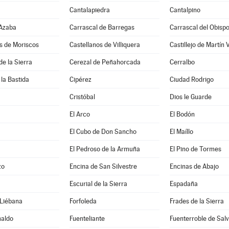
Cantalapiedra
Cantalpino
 Azaba
Carrascal de Barregas
Carrascal del Obisp
s de Moriscos
Castellanos de Villiquera
Castillejo de Martín 
e la Sierra
Cerezal de Peñahorcada
Cerralbo
 la Bastida
Cipérez
Ciudad Rodrigo
Cristóbal
Dios le Guarde
El Arco
El Bodón
El Cubo de Don Sancho
El Maíllo
El Pedroso de la Armuña
El Pino de Tormes
zo
Encina de San Silvestre
Encinas de Abajo
Escurial de la Sierra
Espadaña
 Liébana
Forfoleda
Frades de la Sierra
naldo
Fuenteliante
Fuenterroble de Salv