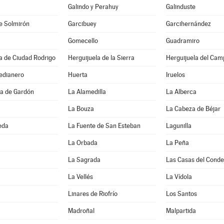
Galindo y Perahuy
Galinduste
e Solmirón
Garcibuey
Garcihernández
Gomecello
Guadramiro
a de Ciudad Rodrigo
Herguijuela de la Sierra
Herguijuela del Cam
edianero
Huerta
Iruelos
a de Gardón
La Alamedilla
La Alberca
La Bouza
La Cabeza de Béjar
eda
La Fuente de San Esteban
Lagunilla
La Orbada
La Peña
La Sagrada
Las Casas del Conde
La Vellés
La Vídola
Linares de Riofrío
Los Santos
Madroñal
Malpartida