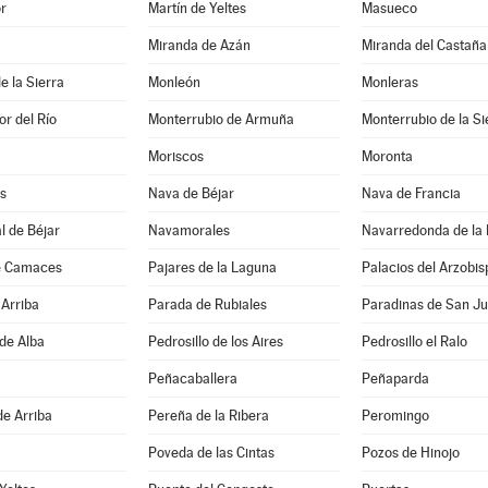
r
Martín de Yeltes
Masueco
Miranda de Azán
Miranda del Castaña
e la Sierra
Monleón
Monleras
r del Río
Monterrubio de Armuña
Monterrubio de la Si
Moriscos
Moronta
s
Nava de Béjar
Nava de Francia
l de Béjar
Navamorales
Navarredonda de la
e Camaces
Pajares de la Laguna
Palacios del Arzobis
Arriba
Parada de Rubiales
Paradinas de San J
 de Alba
Pedrosillo de los Aires
Pedrosillo el Ralo
Peñacaballera
Peñaparda
de Arriba
Pereña de la Ribera
Peromingo
Poveda de las Cintas
Pozos de Hinojo