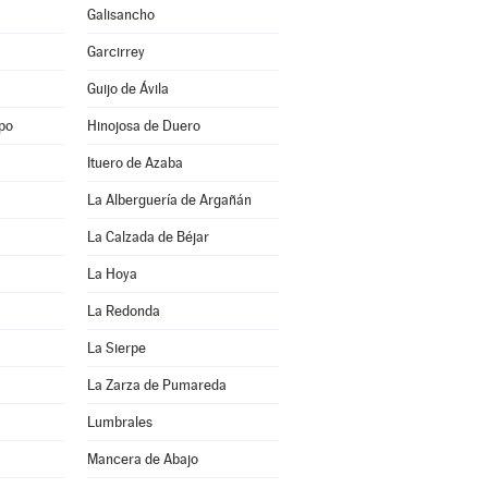
Galisancho
Garcirrey
Guijo de Ávila
po
Hinojosa de Duero
Ituero de Azaba
La Alberguería de Argañán
La Calzada de Béjar
La Hoya
La Redonda
La Sierpe
La Zarza de Pumareda
Lumbrales
Mancera de Abajo