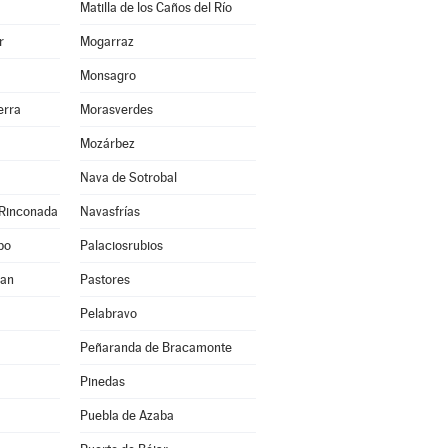
Matilla de los Caños del Río
r
Mogarraz
Monsagro
erra
Morasverdes
Mozárbez
Nava de Sotrobal
 Rinconada
Navasfrías
po
Palaciosrubios
uan
Pastores
Pelabravo
Peñaranda de Bracamonte
Pinedas
Puebla de Azaba