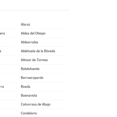
Alaraz
bera
Aldea del Obispo
Aldearrubia
s
Aldehuela de la Bóveda
Añover de Tormes
Babilafuente
Barruecopardo
rra
Boada
Buenavista
Calvarrasa de Abajo
Candelario