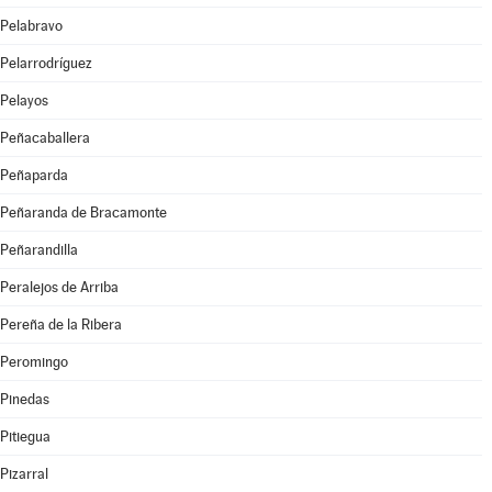
Pelabravo
Pelarrodríguez
Pelayos
Peñacaballera
Peñaparda
Peñaranda de Bracamonte
Peñarandilla
Peralejos de Arriba
Pereña de la Ribera
Peromingo
Pinedas
Pitiegua
Pizarral