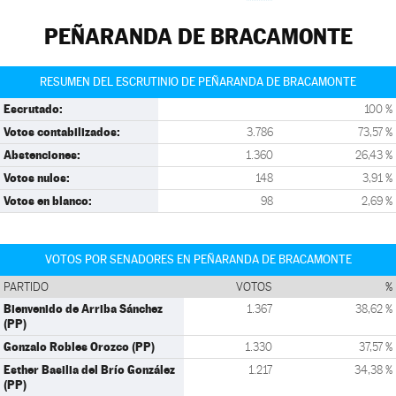
PEÑARANDA DE BRACAMONTE
RESUMEN DEL ESCRUTINIO DE PEÑARANDA DE BRACAMONTE
Escrutado:
100 %
Votos contabilizados:
3.786
73,57 %
Abstenciones:
1.360
26,43 %
Votos nulos:
148
3,91 %
Votos en blanco:
98
2,69 %
VOTOS POR SENADORES EN PEÑARANDA DE BRACAMONTE
PARTIDO
VOTOS
%
Bienvenido de Arriba Sánchez
1.367
38,62 %
(PP)
Gonzalo Robles Orozco (PP)
1.330
37,57 %
Esther Basilia del Brío González
1.217
34,38 %
(PP)