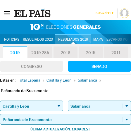
SUSCRÍBETE
10N | Eleccion
NOTICIAS
RESULTADOS 2023
RESULTADOS 2019
MAPA
ESCAÑOS POR 
2019
2019-28A
2016
2015
2011
CONGRESO
SENADO
Estás en:
Total España
»
Castilla y León
»
Salamanca
»
Peñaranda de Bracamonte
10.09
ÚLTIMA ACTUALIZACIÓN:
CEST