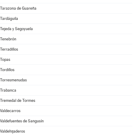
Tarazona de Guareña
Tardáguila
Tejeda y Segoyuela
Tenebrón
Terradillos
Topas
Tordillos
Torresmenudas
Trabanca
Tremedal de Tormes
Valdecarros
Valdefuentes de Sangusín
Valdehijaderos