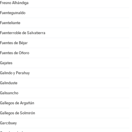
Fresno Alhándiga
Fuenteguinaldo
Fuenteliante
Fuenterroble de Salvatierra
Fuentes de Béjar
Fuentes de Oñoro
Gajates
Galindo y Perahuy
Galinduste
Galisancho
Gallegos de Argañán
Gallegos de Solmirón
Garcibuey