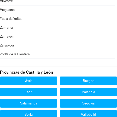
Vilvestre
Vitigudino
Yecla de Yeltes
Zamarra
Zamayón
Zarapicos
Zorita de la Frontera
Provincias de Castilla y León
Ávila
Burgos
León
Palencia
Salamanca
Segovia
Soria
Valladolid