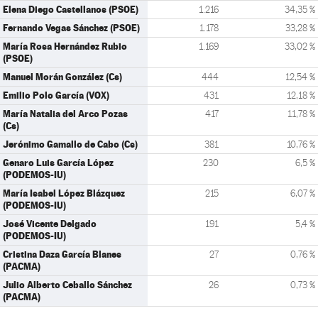
Elena Diego Castellanos (PSOE)
1.216
34,35 %
Fernando Vegas Sánchez (PSOE)
1.178
33,28 %
María Rosa Hernández Rubio
1.169
33,02 %
(PSOE)
Manuel Morán González (Cs)
444
12,54 %
Emilio Polo García (VOX)
431
12,18 %
María Natalia del Arco Pozas
417
11,78 %
(Cs)
Jerónimo Gamallo de Cabo (Cs)
381
10,76 %
Genaro Luis García López
230
6,5 %
(PODEMOS-IU)
María Isabel López Blázquez
215
6,07 %
(PODEMOS-IU)
José Vicente Delgado
191
5,4 %
(PODEMOS-IU)
Cristina Daza García Blanes
27
0,76 %
(PACMA)
Julio Alberto Ceballo Sánchez
26
0,73 %
(PACMA)