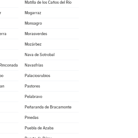
Matilla de los Caños del Río
r
Mogarraz
Monsagro
erra
Morasverdes
Mozárbez
Nava de Sotrobal
 Rinconada
Navasfrías
po
Palaciosrubios
uan
Pastores
Pelabravo
Peñaranda de Bracamonte
Pinedas
Puebla de Azaba