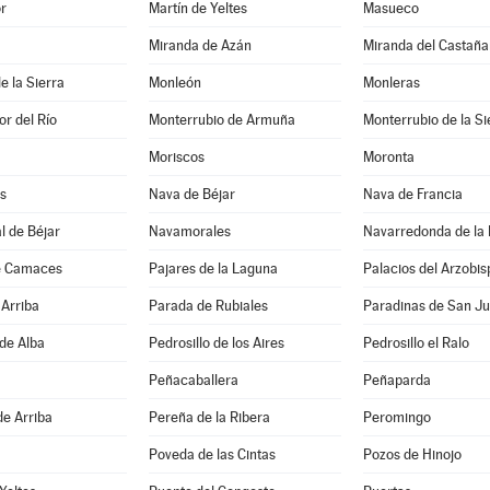
r
Martín de Yeltes
Masueco
Miranda de Azán
Miranda del Castaña
e la Sierra
Monleón
Monleras
r del Río
Monterrubio de Armuña
Monterrubio de la Si
Moriscos
Moronta
s
Nava de Béjar
Nava de Francia
l de Béjar
Navamorales
Navarredonda de la
e Camaces
Pajares de la Laguna
Palacios del Arzobis
Arriba
Parada de Rubiales
Paradinas de San J
 de Alba
Pedrosillo de los Aires
Pedrosillo el Ralo
Peñacaballera
Peñaparda
de Arriba
Pereña de la Ribera
Peromingo
Poveda de las Cintas
Pozos de Hinojo