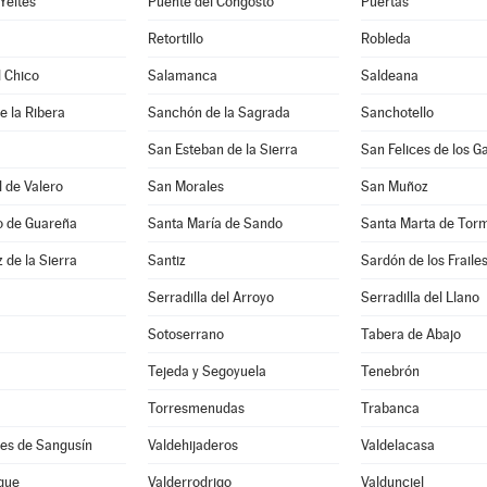
Yeltes
Puente del Congosto
Puertas
Retortillo
Robleda
l Chico
Salamanca
Saldeana
 la Ribera
Sanchón de la Sagrada
Sanchotello
San Esteban de la Sierra
San Felices de los G
 de Valero
San Morales
San Muñoz
o de Guareña
Santa María de Sando
Santa Marta de Tor
 de la Sierra
Santiz
Sardón de los Fraile
Serradilla del Arroyo
Serradilla del Llano
Sotoserrano
Tabera de Abajo
Tejeda y Segoyuela
Tenebrón
Torresmenudas
Trabanca
tes de Sangusín
Valdehijaderos
Valdelacasa
que
Valderrodrigo
Valdunciel