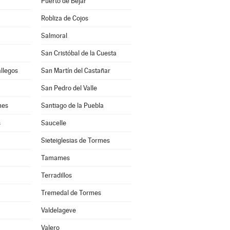
Puerto de Béjar
Robliza de Cojos
Salmoral
San Cristóbal de la Cuesta
allegos
San Martín del Castañar
San Pedro del Valle
mes
Santiago de la Puebla
s
Saucelle
Sieteiglesias de Tormes
Tamames
Terradillos
Tremedal de Tormes
Valdelageve
Valero