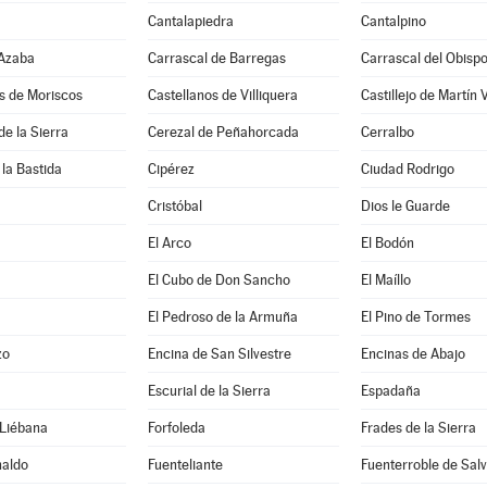
Cantalapiedra
Cantalpino
 Azaba
Carrascal de Barregas
Carrascal del Obisp
s de Moriscos
Castellanos de Villiquera
Castillejo de Martín 
e la Sierra
Cerezal de Peñahorcada
Cerralbo
 la Bastida
Cipérez
Ciudad Rodrigo
Cristóbal
Dios le Guarde
El Arco
El Bodón
El Cubo de Don Sancho
El Maíllo
El Pedroso de la Armuña
El Pino de Tormes
zo
Encina de San Silvestre
Encinas de Abajo
Escurial de la Sierra
Espadaña
 Liébana
Forfoleda
Frades de la Sierra
naldo
Fuenteliante
Fuenterroble de Salv