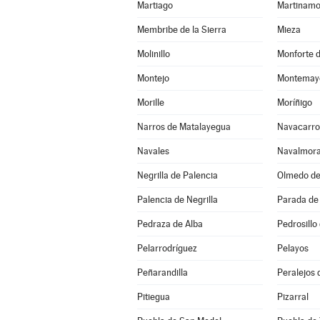
Martiago
Martinamo
Membribe de la Sierra
Mieza
Molinillo
Monforte d
Montejo
Montemayo
Morille
Moríñigo
Narros de Matalayegua
Navacarro
Navales
Navalmora
Negrilla de Palencia
Olmedo d
Palencia de Negrilla
Parada de 
Pedraza de Alba
Pedrosillo
Pelarrodríguez
Pelayos
Peñarandilla
Peralejos 
Pitiegua
Pizarral