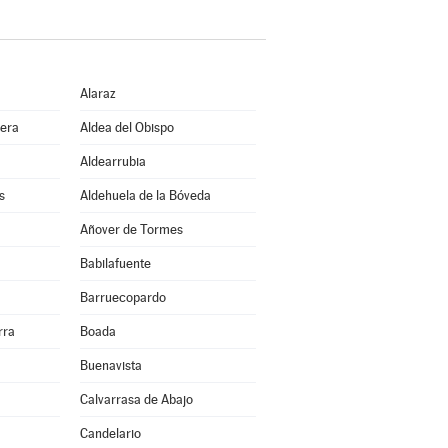
Alaraz
bera
Aldea del Obispo
Aldearrubia
s
Aldehuela de la Bóveda
Añover de Tormes
Babilafuente
Barruecopardo
rra
Boada
Buenavista
Calvarrasa de Abajo
Candelario