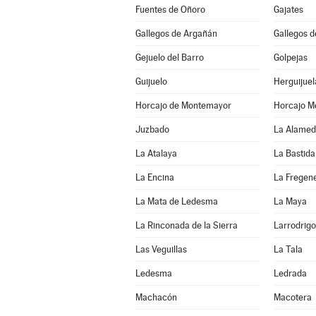
Fuentes de Oñoro
Gajates
Gallegos de Argañán
Gallegos d
Gejuelo del Barro
Golpejas
Guijuelo
Herguijuel
Horcajo de Montemayor
Horcajo M
Juzbado
La Alamed
La Atalaya
La Bastida
La Encina
La Fregen
La Mata de Ledesma
La Maya
La Rinconada de la Sierra
Larrodrigo
Las Veguillas
La Tala
Ledesma
Ledrada
Machacón
Macotera