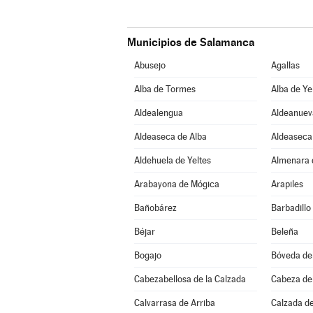
Municipios de Salamanca
Abusejo
Agallas
Alba de Tormes
Alba de Ye
Aldealengua
Aldeanuev
Aldeaseca de Alba
Aldeaseca 
Aldehuela de Yeltes
Almenara 
Arabayona de Mógica
Arapiles
Bañobárez
Barbadillo
Béjar
Beleña
Bogajo
Bóveda del
Cabezabellosa de la Calzada
Cabeza del
Calvarrasa de Arriba
Calzada d