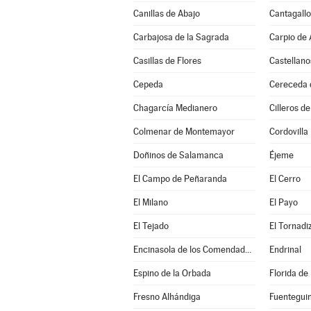
Canillas de Abajo
Cantagallo
Carbajosa de la Sagrada
Carpio de
Casillas de Flores
Castellano
Cepeda
Cereceda d
Chagarcía Medianero
Cilleros de
Colmenar de Montemayor
Cordovilla
Doñinos de Salamanca
Éjeme
El Campo de Peñaranda
El Cerro
El Milano
El Payo
El Tejado
El Tornadi
Encinasola de los Comendadores
Endrinal
Espino de la Orbada
Florida de
Fresno Alhándiga
Fuentegui