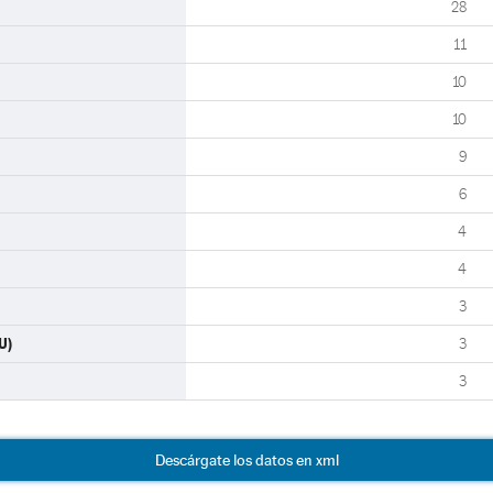
28
11
10
10
9
6
4
4
3
U)
3
3
Descárgate los datos en xml