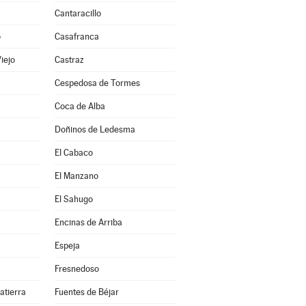
Cantaracillo
o
Casafranca
Viejo
Castraz
Cespedosa de Tormes
Coca de Alba
Doñinos de Ledesma
El Cabaco
El Manzano
El Sahugo
Encinas de Arriba
Espeja
Fresnedoso
atierra
Fuentes de Béjar