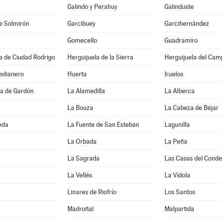
Galindo y Perahuy
Galinduste
e Solmirón
Garcibuey
Garcihernández
Gomecello
Guadramiro
a de Ciudad Rodrigo
Herguijuela de la Sierra
Herguijuela del Cam
edianero
Huerta
Iruelos
a de Gardón
La Alamedilla
La Alberca
La Bouza
La Cabeza de Béjar
eda
La Fuente de San Esteban
Lagunilla
La Orbada
La Peña
La Sagrada
Las Casas del Conde
La Vellés
La Vídola
Linares de Riofrío
Los Santos
Madroñal
Malpartida