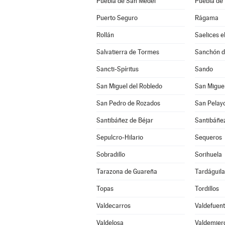
Puebla de San Medel
Puebla de 
Puerto Seguro
Rágama
Rollán
Saelices e
Salvatierra de Tormes
Sanchón de
Sancti-Spíritus
Sando
San Miguel del Robledo
San Miguel
San Pedro de Rozados
San Pelay
Santibáñez de Béjar
Santibáñez
Sepulcro-Hilario
Sequeros
Sobradillo
Sorihuela
Tarazona de Guareña
Tardáguila
Topas
Tordillos
Valdecarros
Valdefuen
Valdelosa
Valdemier