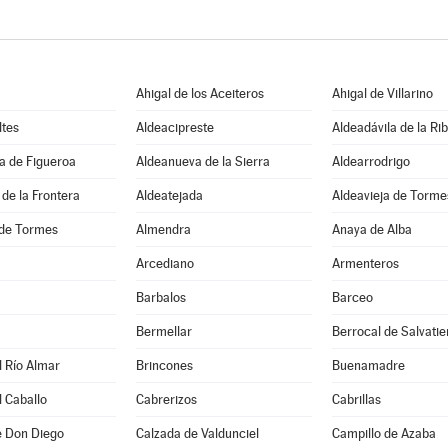
Ahigal de los Aceiteros
Ahigal de Villarino
ltes
Aldeacipreste
Aldeadávila de la Ri
a de Figueroa
Aldeanueva de la Sierra
Aldearrodrigo
de la Frontera
Aldeatejada
Aldeavieja de Torme
de Tormes
Almendra
Anaya de Alba
Arcediano
Armenteros
Barbalos
Barceo
Bermellar
Berrocal de Salvatie
 Río Almar
Brincones
Buenamadre
 Caballo
Cabrerizos
Cabrillas
e Don Diego
Calzada de Valdunciel
Campillo de Azaba