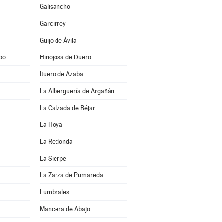
Galisancho
Garcirrey
Guijo de Ávila
po
Hinojosa de Duero
Ituero de Azaba
La Alberguería de Argañán
La Calzada de Béjar
La Hoya
La Redonda
La Sierpe
La Zarza de Pumareda
Lumbrales
Mancera de Abajo