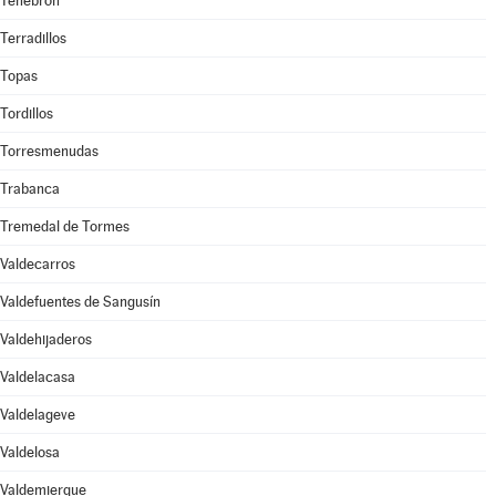
Tenebrón
Terradillos
Topas
Tordillos
Torresmenudas
Trabanca
Tremedal de Tormes
Valdecarros
Valdefuentes de Sangusín
Valdehijaderos
Valdelacasa
Valdelageve
Valdelosa
Valdemierque