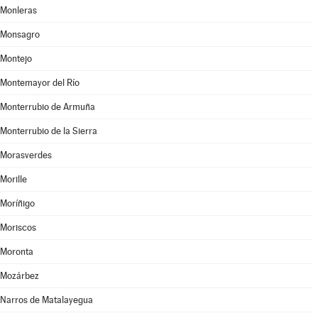
Monleras
Monsagro
Montejo
Montemayor del Río
Monterrubio de Armuña
Monterrubio de la Sierra
Morasverdes
Morille
Moríñigo
Moriscos
Moronta
Mozárbez
Narros de Matalayegua