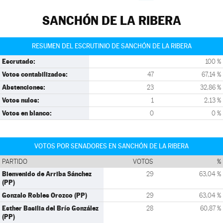
SANCHÓN DE LA RIBERA
RESUMEN DEL ESCRUTINIO DE SANCHÓN DE LA RIBERA
Escrutado:
100 %
Votos contabilizados:
47
67,14 %
Abstenciones:
23
32,86 %
Votos nulos:
1
2,13 %
Votos en blanco:
0
0 %
VOTOS POR SENADORES EN SANCHÓN DE LA RIBERA
PARTIDO
VOTOS
%
Bienvenido de Arriba Sánchez
29
63,04 %
(PP)
Gonzalo Robles Orozco (PP)
29
63,04 %
Esther Basilia del Brío González
28
60,87 %
(PP)