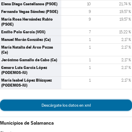
Elena Diego Castellanos (PSOE)
10
21,74 %
Fernando Vegas Sánchez (PSOE)
9
19,57 %
María Rosa Hernández Rubio
9
19,57 %
(PSOE)
Emilio Polo García (VOX)
7
15,22 %
Manuel Morán González (Cs)
1
2,17 %
María Natalia del Arco Pozas
1
2,17 %
(Cs)
Jerónimo Gamallo de Cabo (Cs)
1
2,17 %
Genaro Luis García López
1
2,17 %
(PODEMOS-IU)
María Isabel López Blázquez
1
2,17 %
(PODEMOS-IU)
Descárgate los datos en xml
Municipios de Salamanca