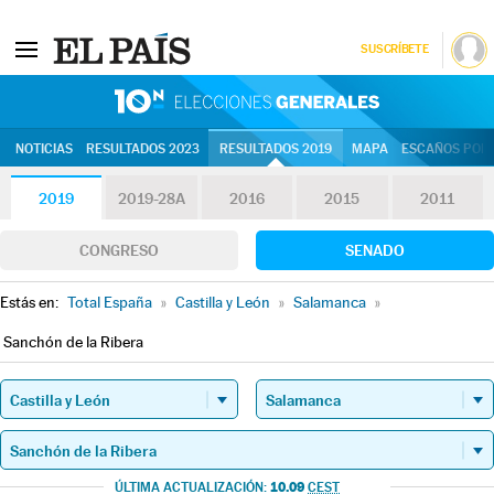
SUSCRÍBETE
10N | Eleccion
NOTICIAS
RESULTADOS 2023
RESULTADOS 2019
MAPA
ESCAÑOS POR 
2019
2019-28A
2016
2015
2011
CONGRESO
SENADO
Estás en:
Total España
»
Castilla y León
»
Salamanca
»
Sanchón de la Ribera
10.09
ÚLTIMA ACTUALIZACIÓN:
CEST