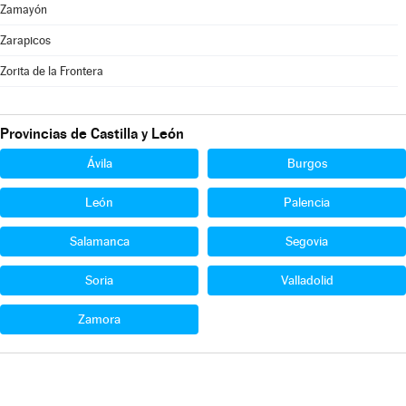
Zamayón
Zarapicos
Zorita de la Frontera
Provincias de Castilla y León
Ávila
Burgos
León
Palencia
Salamanca
Segovia
Soria
Valladolid
Zamora