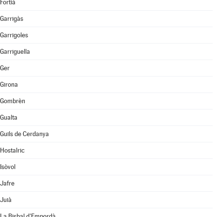
Fortià
Garrigàs
Garrigoles
Garriguella
Ger
Girona
Gombrèn
Gualta
Guils de Cerdanya
Hostalric
Isòvol
Jafre
Juià
La Bisbal d'Empordà