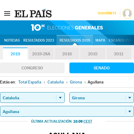
SUSCRÍBETE
10N | Eleccion
NOTICIAS
RESULTADOS 2023
RESULTADOS 2019
MAPA
ESCAÑOS POR 
2019
2019-28A
2016
2015
2011
CONGRESO
SENADO
Estás en:
Total España
»
Cataluña
»
Girona
»
Agullana
10.09
ÚLTIMA ACTUALIZACIÓN:
CEST