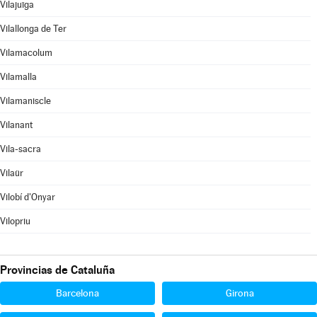
Vilajuïga
Vilallonga de Ter
Vilamacolum
Vilamalla
Vilamaniscle
Vilanant
Vila-sacra
Vilaür
Vilobí d'Onyar
Vilopriu
Provincias de Cataluña
Barcelona
Girona