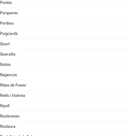
Pontós
Porqueres
Portbou
Puigcerdà
Quart
Queralbs
Rabós
Regencós
Ribes de Freser
Riells i Viabrea
Ripoll
Riudarenes
Riudaura