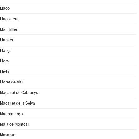
Lladó
Llagostera
Llambilles
Llanars
Llançà
Llers
Llívia
Lloret de Mar
Maçanet de Cabrenys
Maçanet de la Selva
Madremanya
Maià de Montcal
Masarac