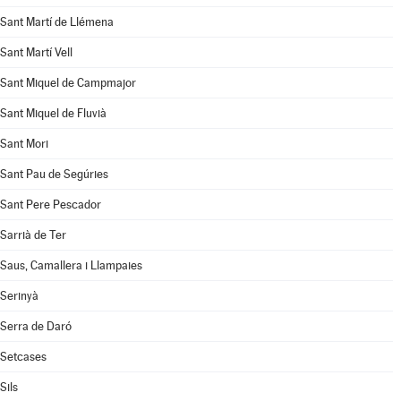
Sant Martí de Llémena
Sant Martí Vell
Sant Miquel de Campmajor
Sant Miquel de Fluvià
Sant Mori
Sant Pau de Segúries
Sant Pere Pescador
Sarrià de Ter
Saus, Camallera i Llampaies
Serinyà
Serra de Daró
Setcases
Sils