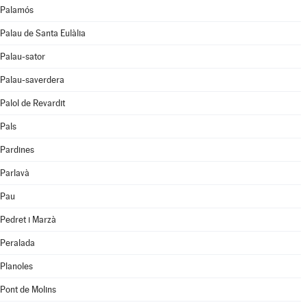
Palamós
Palau de Santa Eulàlia
Palau-sator
Palau-saverdera
Palol de Revardit
Pals
Pardines
Parlavà
Pau
Pedret i Marzà
Peralada
Planoles
Pont de Molins