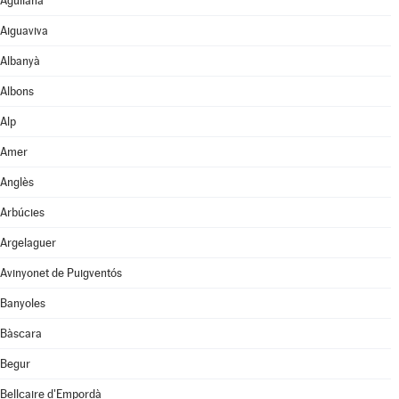
Agullana
Aiguaviva
Albanyà
Albons
Alp
Amer
Anglès
Arbúcies
Argelaguer
Avinyonet de Puigventós
Banyoles
Bàscara
Begur
Bellcaire d'Empordà