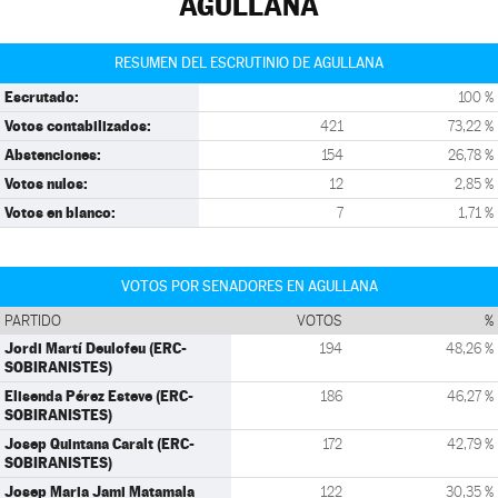
AGULLANA
RESUMEN DEL ESCRUTINIO DE AGULLANA
Escrutado:
100 %
Votos contabilizados:
421
73,22 %
Abstenciones:
154
26,78 %
Votos nulos:
12
2,85 %
Votos en blanco:
7
1,71 %
VOTOS POR SENADORES EN AGULLANA
PARTIDO
VOTOS
%
Jordi Martí Deulofeu (ERC-
194
48,26 %
SOBIRANISTES)
Elisenda Pérez Esteve (ERC-
186
46,27 %
SOBIRANISTES)
Josep Quintana Caralt (ERC-
172
42,79 %
SOBIRANISTES)
Josep Maria Jami Matamala
122
30,35 %