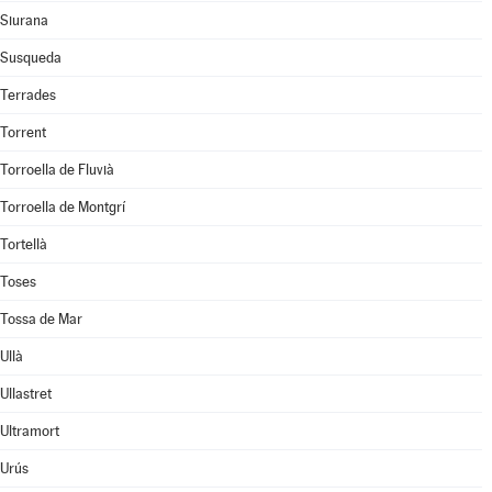
Siurana
Susqueda
Terrades
Torrent
Torroella de Fluvià
Torroella de Montgrí
Tortellà
Toses
Tossa de Mar
Ullà
Ullastret
Ultramort
Urús