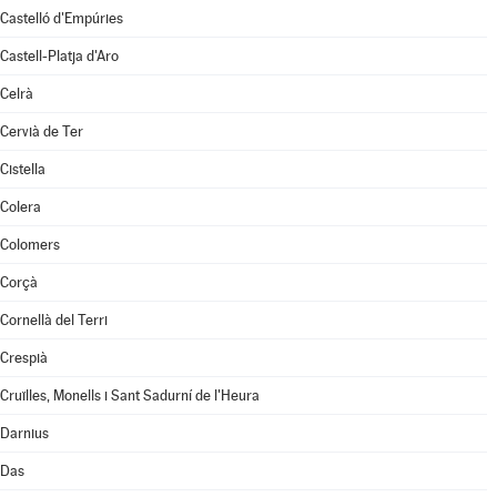
Castelló d'Empúries
Castell-Platja d'Aro
Celrà
Cervià de Ter
Cistella
Colera
Colomers
Corçà
Cornellà del Terri
Crespià
Cruïlles, Monells i Sant Sadurní de l'Heura
Darnius
Das