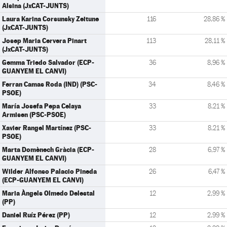
Alsina (JxCAT-JUNTS)
Laura Karina Corsunsky Zeitune
116
28,86 %
(JxCAT-JUNTS)
Josep Maria Cervera Pinart
113
28,11 %
(JxCAT-JUNTS)
Gemma Triedo Salvador (ECP-
36
8,96 %
GUANYEM EL CANVI)
Ferran Camas Roda (IND) (PSC-
34
8,46 %
PSOE)
María Josefa Pepa Celaya
33
8,21 %
Armisen (PSC-PSOE)
Xavier Rangel Martínez (PSC-
33
8,21 %
PSOE)
Marta Domènech Gràcia (ECP-
28
6,97 %
GUANYEM EL CANVI)
Wilder Alfonso Palacio Pineda
26
6,47 %
(ECP-GUANYEM EL CANVI)
Maria Àngels Olmedo Delestal
12
2,99 %
(PP)
Daniel Ruíz Pérez (PP)
12
2,99 %