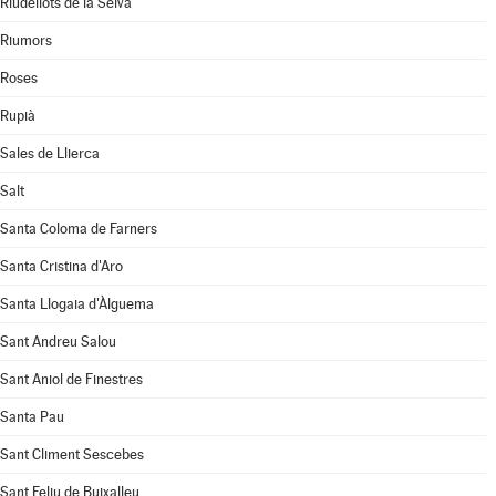
Riudellots de la Selva
Riumors
Roses
Rupià
Sales de Llierca
Salt
Santa Coloma de Farners
Santa Cristina d'Aro
Santa Llogaia d'Àlguema
Sant Andreu Salou
Sant Aniol de Finestres
Santa Pau
Sant Climent Sescebes
Sant Feliu de Buixalleu