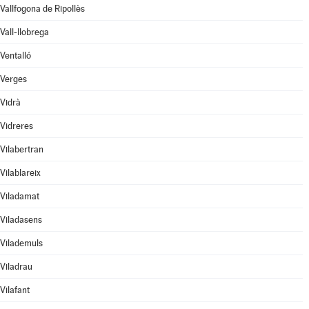
Vallfogona de Ripollès
Vall-llobrega
Ventalló
Verges
Vidrà
Vidreres
Vilabertran
Vilablareix
Viladamat
Viladasens
Vilademuls
Viladrau
Vilafant