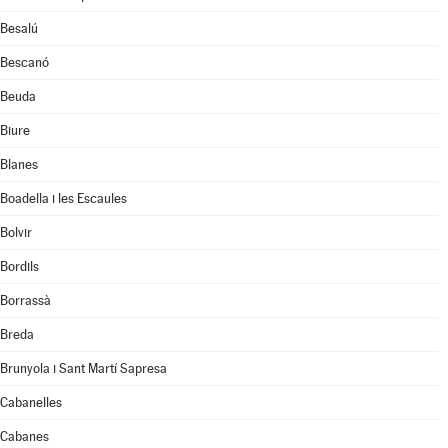
Besalú
Bescanó
Beuda
Biure
Blanes
Boadella i les Escaules
Bolvir
Bordils
Borrassà
Breda
Brunyola i Sant Martí Sapresa
Cabanelles
Cabanes