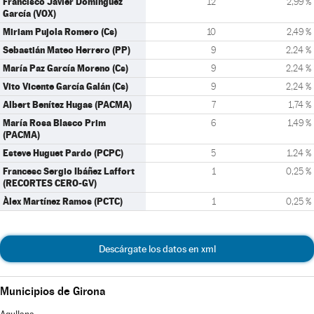
Francisco Javier Domínguez
12
2,99 %
García (VOX)
Miriam Pujola Romero (Cs)
10
2,49 %
Sebastián Mateo Herrero (PP)
9
2,24 %
María Paz García Moreno (Cs)
9
2,24 %
Vito Vicente García Galán (Cs)
9
2,24 %
Albert Benítez Hugas (PACMA)
7
1,74 %
María Rosa Blasco Prim
6
1,49 %
(PACMA)
Esteve Huguet Pardo (PCPC)
5
1,24 %
Francesc Sergio Ibáñez Laffort
1
0,25 %
(RECORTES CERO-GV)
Àlex Martínez Ramos (PCTC)
1
0,25 %
Descárgate los datos en xml
Municipios de Girona