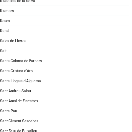
Riudellots de la Selva
Riumors
Roses
Rupià
Sales de Llierca
Salt
Santa Coloma de Farners
Santa Cristina d'Aro
Santa Llogaia d'Àlguema
Sant Andreu Salou
Sant Aniol de Finestres
Santa Pau
Sant Climent Sescebes
Sant Feliu de Buixalleu