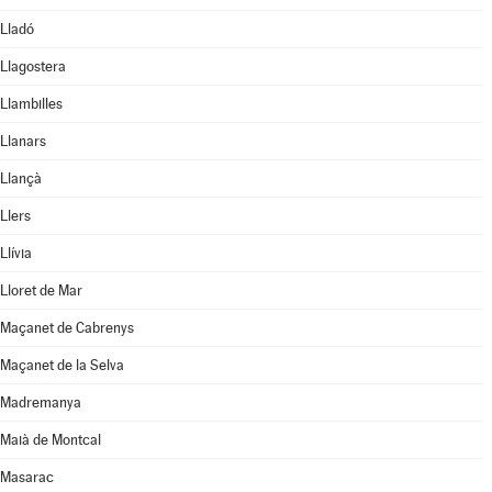
Lladó
Llagostera
Llambilles
Llanars
Llançà
Llers
Llívia
Lloret de Mar
Maçanet de Cabrenys
Maçanet de la Selva
Madremanya
Maià de Montcal
Masarac