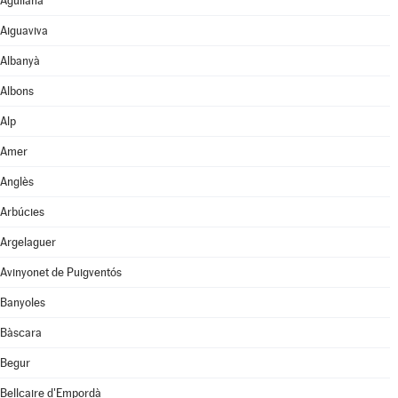
Agullana
Aiguaviva
Albanyà
Albons
Alp
Amer
Anglès
Arbúcies
Argelaguer
Avinyonet de Puigventós
Banyoles
Bàscara
Begur
Bellcaire d'Empordà