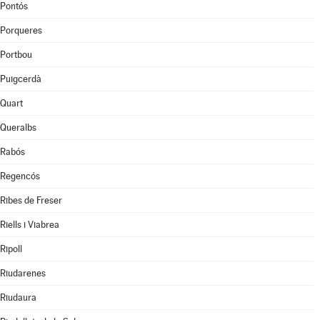
Pontós
Porqueres
Portbou
Puigcerdà
Quart
Queralbs
Rabós
Regencós
Ribes de Freser
Riells i Viabrea
Ripoll
Riudarenes
Riudaura