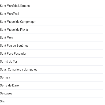
Sant Martí de Llémena
Sant Martí Vell
Sant Miquel de Campmajor
Sant Miquel de Fluvià
Sant Mori
Sant Pau de Segúries
Sant Pere Pescador
Sarrià de Ter
Saus, Camallera i Llampaies
Serinyà
Serra de Daró
Setcases
Sils