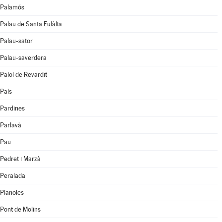
Palamós
Palau de Santa Eulàlia
Palau-sator
Palau-saverdera
Palol de Revardit
Pals
Pardines
Parlavà
Pau
Pedret i Marzà
Peralada
Planoles
Pont de Molins