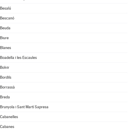
Besalú
Bescanó
Beuda
Biure
Blanes
Boadella i les Escaules
Bolvir
Bordils
Borrassà
Breda
Brunyola i Sant Martí Sapresa
Cabanelles
Cabanes