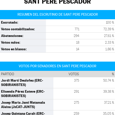
SANT PERE PESCADOR
RESUMEN DEL ESCRUTINIO DE SANT PERE PESCADOR
Escrutado:
100 %
Votos contabilizados:
771
72,39 %
Abstenciones:
294
27,61 %
Votos nulos:
18
2,33 %
Votos en blanco:
14
1,86 %
VOTOS POR SENADORES EN SANT PERE PESCADOR
PARTIDO
VOTOS
%
Jordi Martí Deulofeu (ERC-
375
50,74 %
SOBIRANISTES)
Elisenda Pérez Esteve (ERC-
291
39,38 %
SOBIRANISTES)
Josep Maria Jami Matamala
275
37,21 %
Alsina (JxCAT-JUNTS)
Josep Quintana Caralt (ERC-
259
35,05 %