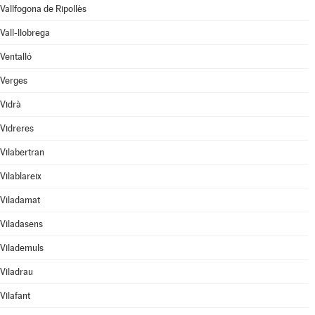
Vallfogona de Ripollès
Vall-llobrega
Ventalló
Verges
Vidrà
Vidreres
Vilabertran
Vilablareix
Viladamat
Viladasens
Vilademuls
Viladrau
Vilafant