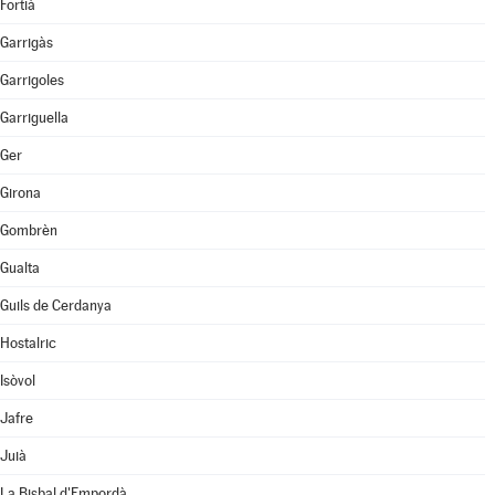
Fortià
Garrigàs
Garrigoles
Garriguella
Ger
Girona
Gombrèn
Gualta
Guils de Cerdanya
Hostalric
Isòvol
Jafre
Juià
La Bisbal d'Empordà