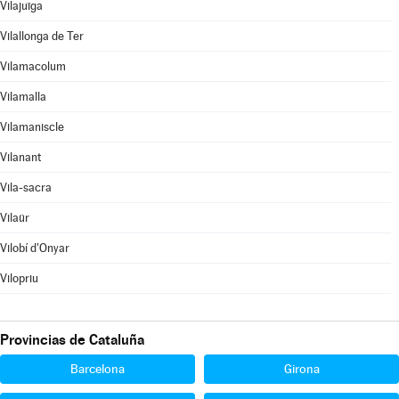
Vilajuïga
Vilallonga de Ter
Vilamacolum
Vilamalla
Vilamaniscle
Vilanant
Vila-sacra
Vilaür
Vilobí d'Onyar
Vilopriu
Provincias de Cataluña
Barcelona
Girona