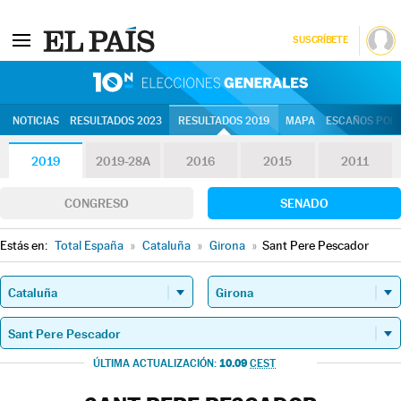
SUSCRÍBETE
10N | Eleccion
NOTICIAS
RESULTADOS 2023
RESULTADOS 2019
MAPA
ESCAÑOS POR 
2019
2019-28A
2016
2015
2011
CONGRESO
SENADO
Estás en:
Total España
»
Cataluña
»
Girona
»
Sant Pere Pescador
10.09
ÚLTIMA ACTUALIZACIÓN:
CEST