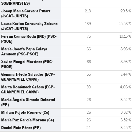
SOBIRANISTES)
Josep Maria Cervera Pinart
218
29,5 %
(JxCAT-JUNTS)
Laura Karina Corsunsky Zeitune
189
25,58 %
(JxCAT-JUNTS)
Ferran Camas Roda (IND) (PSC-
75
10,15 %
PSOE)
María Josefa Pepa Celaya
66
8,93 %
Armisen (PSC-PSOE)
Xavier Rangel Martínez (PSC-
66
8,93 %
PSOE)
Gemma Triedo Salvador (ECP-
55
7,44 %
GUANYEM EL CANVI)
Marta Domènech Gràcia (ECP-
30
4,06 %
GUANYEM EL CANVI)
Maria Àngels Olmedo Delestal
26
3,52 %
(PP)
Miriam Pujola Romero (Cs)
26
3,52 %
María Paz García Moreno (Cs)
26
3,52 %
Daniel Ruíz Pérez (PP)
24
3,25 %