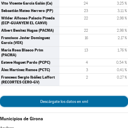
Vito Vicente García Galán (Cs)
24
3,25 %
Sebastián Mateo Herrero (PP)
23
3,11 %
Wilder Alfonso Palacio Pineda
22
2,98 %
(ECP-GUANYEM EL CANVI)
Albert Benítez Hugas (PACMA)
22
2,98 %
Francisco Javier Domínguez
16
2,17 %
García (VOX)
María Rosa Blasco Prim
13
1,76 %
(PACMA)
Esteve Huguet Pardo (PCPC)
4
0,54 %
Àlex Martínez Ramos (PCTC)
3
0,41 %
Francesc Sergio Ibáñez Laffort
2
0,27 %
(RECORTES CERO-GV)
Descárgate los datos en xml
Municipios de Girona