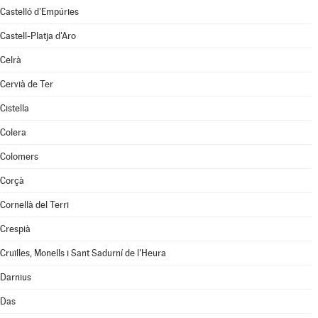
Castelló d'Empúries
Castell-Platja d'Aro
Celrà
Cervià de Ter
Cistella
Colera
Colomers
Corçà
Cornellà del Terri
Crespià
Cruïlles, Monells i Sant Sadurní de l'Heura
Darnius
Das