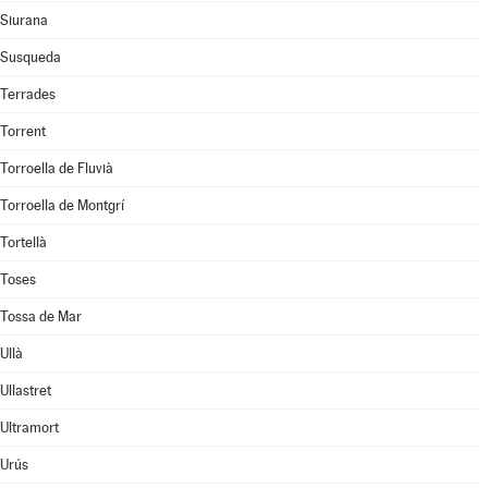
Siurana
Susqueda
Terrades
Torrent
Torroella de Fluvià
Torroella de Montgrí
Tortellà
Toses
Tossa de Mar
Ullà
Ullastret
Ultramort
Urús