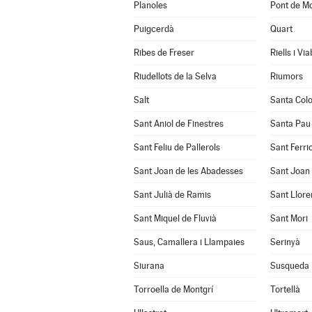
Planoles
Pont de Mo
Puigcerdà
Quart
Ribes de Freser
Riells i Vi
Riudellots de la Selva
Riumors
Salt
Santa Col
Sant Aniol de Finestres
Santa Pau
Sant Feliu de Pallerols
Sant Ferrio
Sant Joan de les Abadesses
Sant Joan 
Sant Julià de Ramis
Sant Llore
Sant Miquel de Fluvià
Sant Mori
Saus, Camallera i Llampaies
Serinyà
Siurana
Susqueda
Torroella de Montgrí
Tortellà