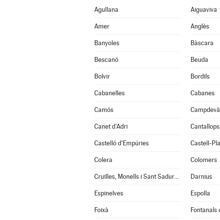
Agullana
Aiguaviva
Amer
Anglès
Banyoles
Bàscara
Bescanó
Beuda
Bolvir
Bordils
Cabanelles
Cabanes
Camós
Campdevà
Canet d'Adri
Cantallops
Castelló d'Empúries
Castell-Pla
Colera
Colomers
Cruïlles, Monells i Sant Sadurní de l'Heura
Darnius
Espinelves
Espolla
Foixà
Fontanals