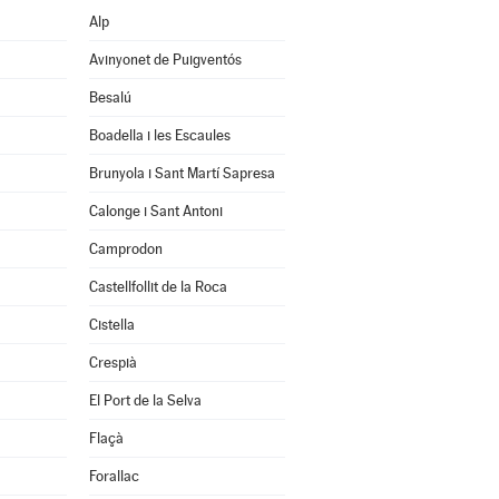
Alp
Avinyonet de Puigventós
Besalú
Boadella i les Escaules
Brunyola i Sant Martí Sapresa
Calonge i Sant Antoni
Camprodon
Castellfollit de la Roca
Cistella
Crespià
El Port de la Selva
Flaçà
Forallac