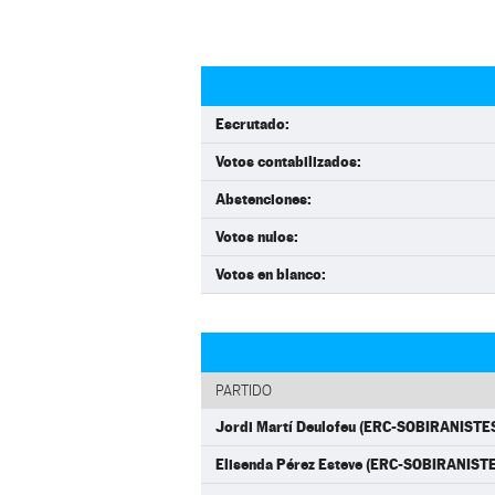
Escrutado:
Votos contabilizados:
Abstenciones:
Votos nulos:
Votos en blanco:
PARTIDO
Jordi Martí Deulofeu (ERC-SOBIRANISTE
Elisenda Pérez Esteve (ERC-SOBIRANIST