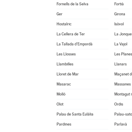
Fornells de la Selva
Fortià
Ger
Girona
Hostalric
Isòvol
La Cellera de Ter
La Jonque
La Tallada d'Empordà
La Vajol
Les Llosses
Les Planes
Llambilles
Llanars
Lloret de Mar
Maçanet d
Masarac
Massanes
Molló
Montagut i
Olot
Ordis
Palau de Santa Eulàlia
Palau-sato
Pardines
Parlavà