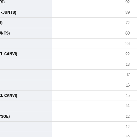
ES)
92
T-JUNTS)
89
S)
72
UNTS)
69
23
L CANVI)
22
18
17
16
L CANVI)
15
14
PSOE)
12
12