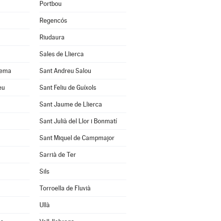
Portbou
Regencós
Riudaura
Sales de Llierca
uema
Sant Andreu Salou
eu
Sant Feliu de Guíxols
Sant Jaume de Llierca
Sant Julià del Llor i Bonmatí
Sant Miquel de Campmajor
Sarrià de Ter
Sils
Torroella de Fluvià
Ullà