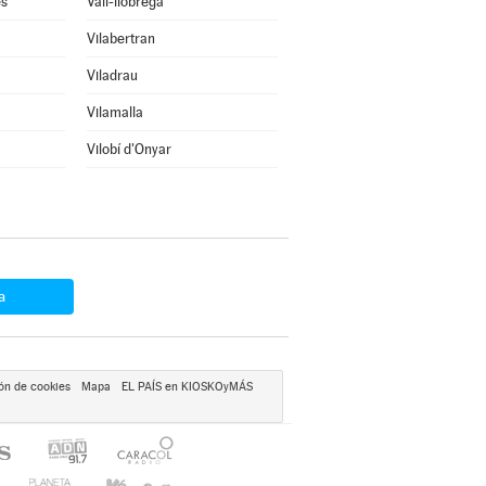
ès
Vall-llobrega
Vilabertran
Viladrau
Vilamalla
Vilobí d'Onyar
a
ón de cookies
Mapa
EL PAÍS en KIOSKOyMÁS