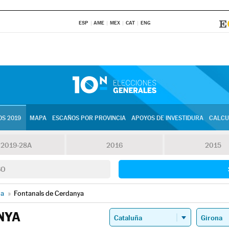
ESP
AME
MEX
CAT
ENG
S 2019
MAPA
ESCAÑOS POR PROVINCIA
APOYOS DE INVESTIDURA
CALCU
2019-28A
2016
2015
SO
na
»
Fontanals de Cerdanya
NYA