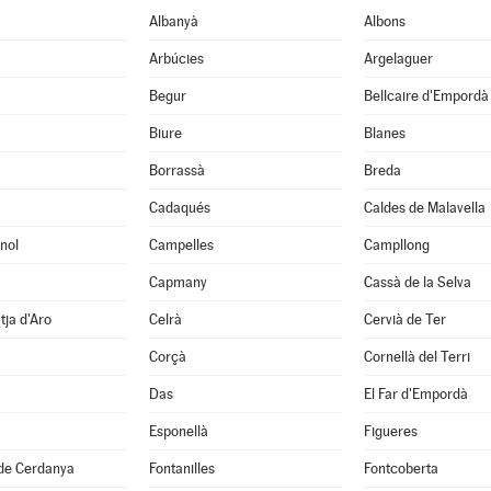
Albanyà
Albons
Arbúcies
Argelaguer
Begur
Bellcaire d'Empordà
Biure
Blanes
Borrassà
Breda
Cadaqués
Caldes de Malavella
nol
Campelles
Campllong
Capmany
Cassà de la Selva
tja d'Aro
Celrà
Cervià de Ter
Corçà
Cornellà del Terri
Das
El Far d'Empordà
Esponellà
Figueres
 de Cerdanya
Fontanilles
Fontcoberta