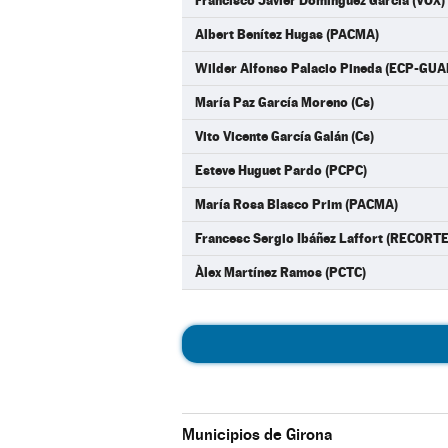
Francisco Javier Domínguez García (VOX)
Albert Benítez Hugas (PACMA)
Wilder Alfonso Palacio Pineda (ECP-GU
María Paz García Moreno (Cs)
Vito Vicente García Galán (Cs)
Esteve Huguet Pardo (PCPC)
María Rosa Blasco Prim (PACMA)
Francesc Sergio Ibáñez Laffort (RECORT
Àlex Martínez Ramos (PCTC)
Municipios de Girona