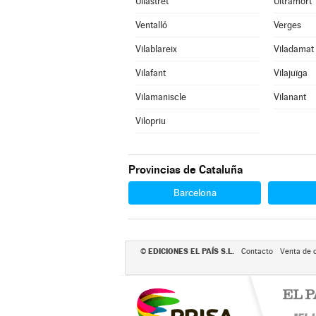
Ullastret
Ultramort
Ventalló
Verges
Vilablareix
Viladamat
Vilafant
Vilajuïga
Vilamaniscle
Vilanant
Vilopriu
Provincias de Cataluña
Barcelona
EDICIONES EL PAÍS S.L.
©
Contacto
Venta de 