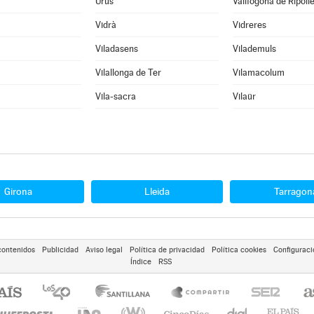
Urús
Vallfogona de Ripoll
Vidrà
Vidreres
Viladasens
Vilademuls
Vilallonga de Ter
Vilamacolum
Vila-sacra
Vilaür
Girona
Lleida
Tarragon
contenidos
Publicidad
Aviso legal
Política de privacidad
Política cookies
Configuraci
Índice
RSS