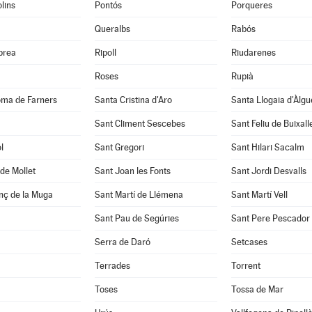
lins
Pontós
Porqueres
Queralbs
Rabós
abrea
Ripoll
Riudarenes
Roses
Rupià
oma de Farners
Santa Cristina d'Aro
Santa Llogaia d'Àlg
Sant Climent Sescebes
Sant Feliu de Buixall
l
Sant Gregori
Sant Hilari Sacalm
de Mollet
Sant Joan les Fonts
Sant Jordi Desvalls
nç de la Muga
Sant Martí de Llémena
Sant Martí Vell
Sant Pau de Segúries
Sant Pere Pescador
Serra de Daró
Setcases
Terrades
Torrent
Toses
Tossa de Mar