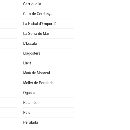
Garriguella
Guils de Cerdanya
La Bisbal d'Empordà
La Selva de Mar
L'Escala
Llagostera
Llívia
Maià de Montcal
Mollet de Peralada
Ogassa
Palamós
Pals
Peralada