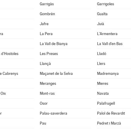
Garrigàs
Garrigoles
Gombrèn
Gualta
Jafre
Juià
ra
La Pera
L'Armentera
La Vall de Bianya
La Vall d'en Bas
 d'Hostoles
Les Preses
Lladó
Llançà
Llers
e Cabrenys
Maçanet de la Selva
Madremanya
Meranges
Mieres
 Oix
Mont-ras
Navata
Osor
Palafrugell
r
Palau-saverdera
Palol de Revardit
Pau
Pedret i Marzà