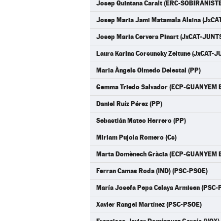
Josep Quintana Caralt (ERC-SOBIRANIST
Josep Maria Jami Matamala Alsina (JxCA
Josep Maria Cervera Pinart (JxCAT-JUNT
Laura Karina Corsunsky Zeitune (JxCAT-J
Maria Àngels Olmedo Delestal (PP)
Gemma Triedo Salvador (ECP-GUANYEM E
Daniel Ruíz Pérez (PP)
Sebastián Mateo Herrero (PP)
Miriam Pujola Romero (Cs)
Marta Domènech Gràcia (ECP-GUANYEM E
Ferran Camas Roda (IND) (PSC-PSOE)
María Josefa Pepa Celaya Armisen (PSC-
Xavier Rangel Martínez (PSC-PSOE)