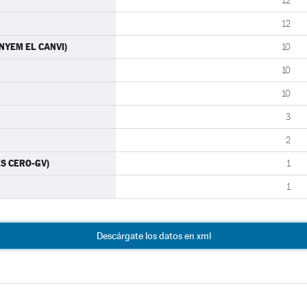
12
12
ANYEM EL CANVI)
10
10
10
3
2
ES CERO-GV)
1
1
Descárgate los datos en xml