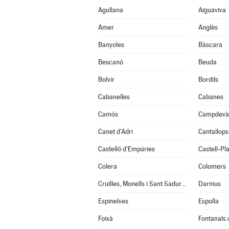
Agullana
Aiguaviva
Amer
Anglès
Banyoles
Bàscara
Bescanó
Beuda
Bolvir
Bordils
Cabanelles
Cabanes
Camós
Campdevà
Canet d'Adri
Cantallops
Castelló d'Empúries
Castell-Pla
Colera
Colomers
Cruïlles, Monells i Sant Sadurní de l'Heura
Darnius
Espinelves
Espolla
Foixà
Fontanals