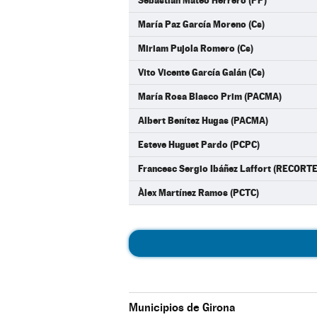
Sebastián Mateo Herrero (PP)
María Paz García Moreno (Cs)
Miriam Pujola Romero (Cs)
Vito Vicente García Galán (Cs)
María Rosa Blasco Prim (PACMA)
Albert Benítez Hugas (PACMA)
Esteve Huguet Pardo (PCPC)
Francesc Sergio Ibáñez Laffort (RECORT
Àlex Martínez Ramos (PCTC)
Municipios de Girona