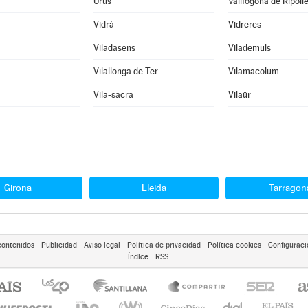
Urús
Vallfogona de Ripoll
Vidrà
Vidreres
Viladasens
Vilademuls
Vilallonga de Ter
Vilamacolum
Vila-sacra
Vilaür
Girona
Lleida
Tarragon
contenidos
Publicidad
Aviso legal
Política de privacidad
Política cookies
Configuraci
Índice
RSS