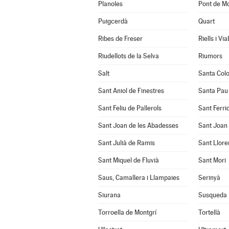
Planoles
Pont de Mo
Puigcerdà
Quart
Ribes de Freser
Riells i Vi
Riudellots de la Selva
Riumors
Salt
Santa Col
Sant Aniol de Finestres
Santa Pau
Sant Feliu de Pallerols
Sant Ferrio
Sant Joan de les Abadesses
Sant Joan 
Sant Julià de Ramis
Sant Llore
Sant Miquel de Fluvià
Sant Mori
Saus, Camallera i Llampaies
Serinyà
Siurana
Susqueda
Torroella de Montgrí
Tortellà