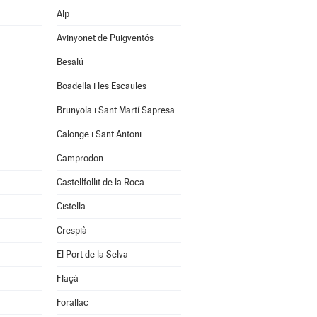
Alp
Avinyonet de Puigventós
Besalú
Boadella i les Escaules
Brunyola i Sant Martí Sapresa
Calonge i Sant Antoni
Camprodon
Castellfollit de la Roca
Cistella
Crespià
El Port de la Selva
Flaçà
Forallac