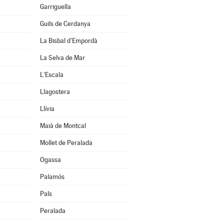
Garriguella
Guils de Cerdanya
La Bisbal d'Empordà
La Selva de Mar
L'Escala
Llagostera
Llívia
Maià de Montcal
Mollet de Peralada
Ogassa
Palamós
Pals
Peralada