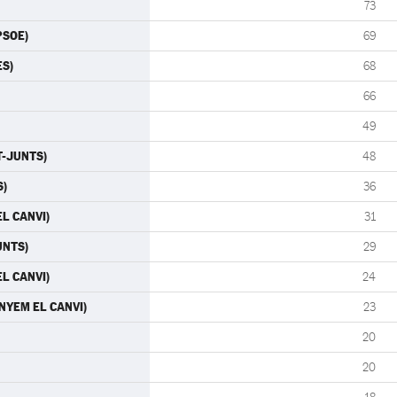
73
PSOE)
69
ES)
68
66
49
T-JUNTS)
48
S)
36
L CANVI)
31
UNTS)
29
L CANVI)
24
ANYEM EL CANVI)
23
20
20