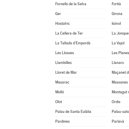
Fornells de la Selva
Fortià
Ger
Girona
Hostalric
Isòvol
La Cellera de Ter
La Jonque
La Tallada d'Empordà
La Vajol
Les Llosses
Les Planes
Llambilles
Llanars
Lloret de Mar
Maçanet d
Masarac
Massanes
Molló
Montagut i
Olot
Ordis
Palau de Santa Eulàlia
Palau-sato
Pardines
Parlavà