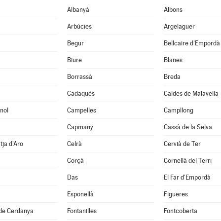
Albanyà
Albons
Arbúcies
Argelaguer
Begur
Bellcaire d'Empordà
Biure
Blanes
Borrassà
Breda
Cadaqués
Caldes de Malavella
nol
Campelles
Campllong
Capmany
Cassà de la Selva
tja d'Aro
Celrà
Cervià de Ter
Corçà
Cornellà del Terri
Das
El Far d'Empordà
Esponellà
Figueres
 de Cerdanya
Fontanilles
Fontcoberta