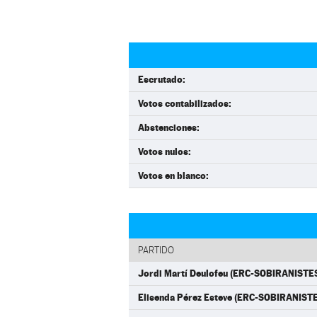
Escrutado:
Votos contabilizados:
Abstenciones:
Votos nulos:
Votos en blanco:
PARTIDO
Jordi Martí Deulofeu (ERC-SOBIRANISTE
Elisenda Pérez Esteve (ERC-SOBIRANIST