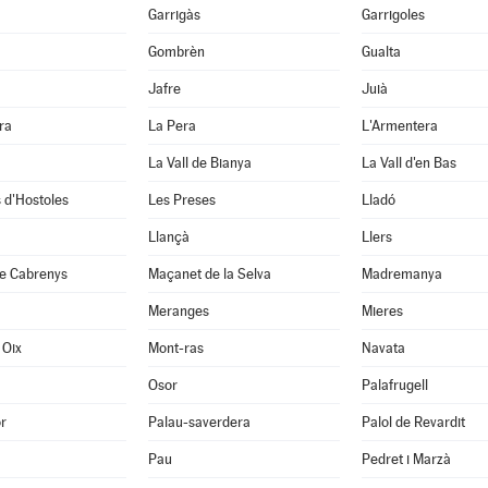
Garrigàs
Garrigoles
Gombrèn
Gualta
Jafre
Juià
ra
La Pera
L'Armentera
La Vall de Bianya
La Vall d'en Bas
 d'Hostoles
Les Preses
Lladó
Llançà
Llers
e Cabrenys
Maçanet de la Selva
Madremanya
Meranges
Mieres
 Oix
Mont-ras
Navata
Osor
Palafrugell
r
Palau-saverdera
Palol de Revardit
Pau
Pedret i Marzà