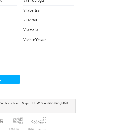
ès
Vall-llobrega
Vilabertran
Viladrau
Vilamalla
Vilobí d'Onyar
a
ón de cookies
Mapa
EL PAÍS en KIOSKOyMÁS