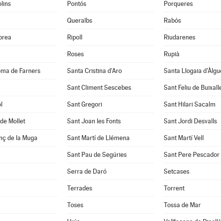
lins
Pontós
Porqueres
Queralbs
Rabós
abrea
Ripoll
Riudarenes
Roses
Rupià
oma de Farners
Santa Cristina d'Aro
Santa Llogaia d'Àlg
Sant Climent Sescebes
Sant Feliu de Buixall
l
Sant Gregori
Sant Hilari Sacalm
de Mollet
Sant Joan les Fonts
Sant Jordi Desvalls
nç de la Muga
Sant Martí de Llémena
Sant Martí Vell
Sant Pau de Segúries
Sant Pere Pescador
Serra de Daró
Setcases
Terrades
Torrent
Toses
Tossa de Mar