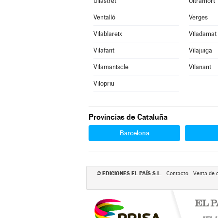
Ullastret
Ultramort
Ventalló
Verges
Vilablareix
Viladamat
Vilafant
Vilajuïga
Vilamaniscle
Vilanant
Vilopriu
Provincias de Cataluña
Barcelona
EDICIONES EL PAÍS S.L.
©
Contacto
Venta de 