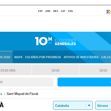
ESP
AME
MEX
CAT
ENG
S 2019
MAPA
ESCAÑOS POR PROVINCIA
APOYOS DE INVESTIDURA
CALCU
2019-28A
2016
2015
SO
na
»
Sant Miquel de Fluvià
IÀ