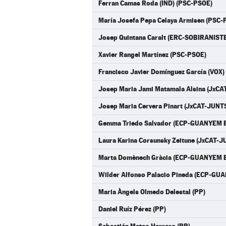
Ferran Camas Roda (IND) (PSC-PSOE)
María Josefa Pepa Celaya Armisen (PSC-
Josep Quintana Caralt (ERC-SOBIRANIST
Xavier Rangel Martínez (PSC-PSOE)
Francisco Javier Domínguez García (VOX)
Josep Maria Jami Matamala Alsina (JxCA
Josep Maria Cervera Pinart (JxCAT-JUNT
Gemma Triedo Salvador (ECP-GUANYEM E
Laura Karina Corsunsky Zeitune (JxCAT-J
Marta Domènech Gràcia (ECP-GUANYEM E
Wilder Alfonso Palacio Pineda (ECP-GU
Maria Àngels Olmedo Delestal (PP)
Daniel Ruíz Pérez (PP)