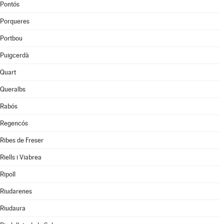
Pontós
Porqueres
Portbou
Puigcerdà
Quart
Queralbs
Rabós
Regencós
Ribes de Freser
Riells i Viabrea
Ripoll
Riudarenes
Riudaura