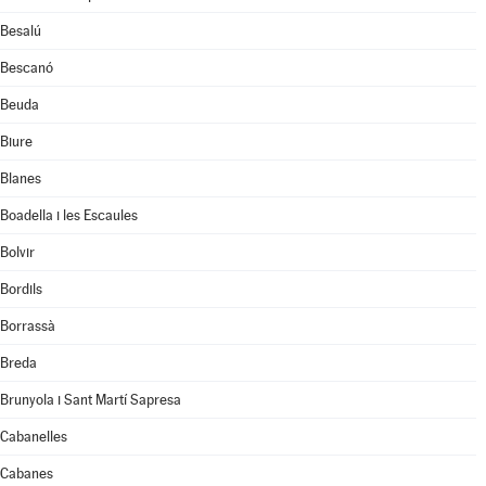
Besalú
Bescanó
Beuda
Biure
Blanes
Boadella i les Escaules
Bolvir
Bordils
Borrassà
Breda
Brunyola i Sant Martí Sapresa
Cabanelles
Cabanes