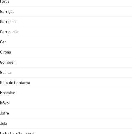
Fortià
Garrigàs
Garrigoles
Garriguella
Ger
Girona
Gombrèn
Gualta
Guils de Cerdanya
Hostalric
Isòvol
Jafre
Juià
La Bisbal d'Empordà