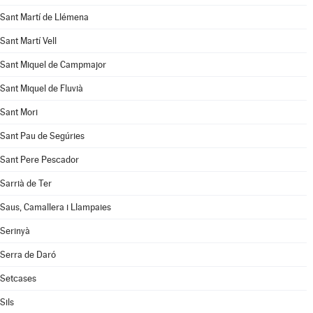
Sant Martí de Llémena
Sant Martí Vell
Sant Miquel de Campmajor
Sant Miquel de Fluvià
Sant Mori
Sant Pau de Segúries
Sant Pere Pescador
Sarrià de Ter
Saus, Camallera i Llampaies
Serinyà
Serra de Daró
Setcases
Sils