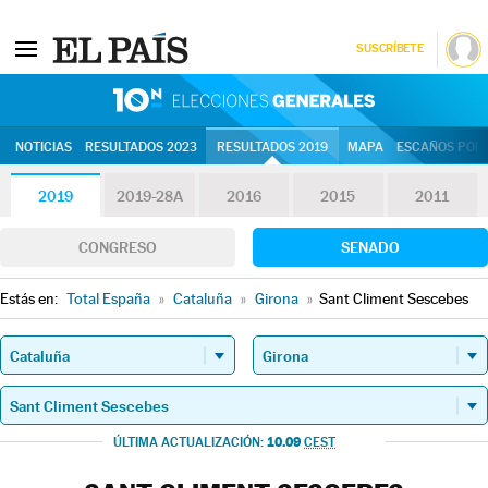
SUSCRÍBETE
10N | Eleccion
NOTICIAS
RESULTADOS 2023
RESULTADOS 2019
MAPA
ESCAÑOS POR 
2019
2019-28A
2016
2015
2011
CONGRESO
SENADO
Estás en:
Total España
»
Cataluña
»
Girona
»
Sant Climent Sescebes
10.09
ÚLTIMA ACTUALIZACIÓN:
CEST