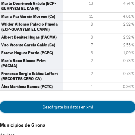
Marta Domènech Gràcia (ECP-
13
4,74 %
GUANYEM EL CANVI)
María Paz García Moreno (Cs)
11
4,01 %
Wilder Alfonso Palacio Pineda
8
2,92 %
(ECP-GUANYEM EL CANVI)
Albert Benítez Hugas (PACMA)
8
2,92 %
Vito Vicente García Galán (Cs)
7
2,55 %
Esteve Huguet Pardo (PCPC)
3
1,09 %
María Rosa Blasco Prim
2
0,73 %
(PACMA)
Francesc Sergio Ibáñez Laffort
2
0,73 %
(RECORTES CERO-GV)
Àlex Martínez Ramos (PCTC)
1
0,36 %
Descárgate los datos en xml
Municipios de Girona