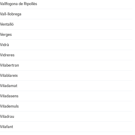
Vallfogona de Ripollès
Vall-llobrega
Ventalló
Verges
Vidrà
Vidreres
Vilabertran
Vilablareix
Viladamat
Viladasens
Vilademuls
Viladrau
Vilafant