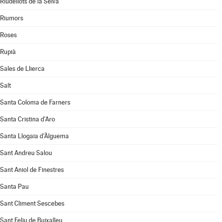
Riudellots de la Selva
Riumors
Roses
Rupià
Sales de Llierca
Salt
Santa Coloma de Farners
Santa Cristina d'Aro
Santa Llogaia d'Àlguema
Sant Andreu Salou
Sant Aniol de Finestres
Santa Pau
Sant Climent Sescebes
Sant Feliu de Buixalleu