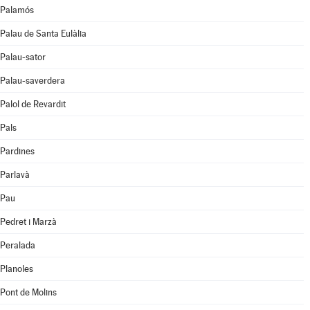
Palamós
Palau de Santa Eulàlia
Palau-sator
Palau-saverdera
Palol de Revardit
Pals
Pardines
Parlavà
Pau
Pedret i Marzà
Peralada
Planoles
Pont de Molins