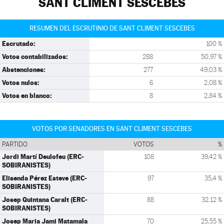
SANT CLIMENT SESCEBES
RESUMEN DEL ESCRUTINIO DE SANT CLIMENT SESCEBES
Escrutado:
100 %
Votos contabilizados:
288
50,97 %
Abstenciones:
277
49,03 %
Votos nulos:
6
2,08 %
Votos en blanco:
8
2,84 %
VOTOS POR SENADORES EN SANT CLIMENT SESCEBES
PARTIDO
VOTOS
%
Jordi Martí Deulofeu (ERC-
108
39,42 %
SOBIRANISTES)
Elisenda Pérez Esteve (ERC-
97
35,4 %
SOBIRANISTES)
Josep Quintana Caralt (ERC-
88
32,12 %
SOBIRANISTES)
Josep Maria Jami Matamala
70
25,55 %