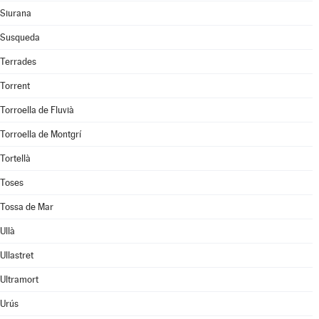
Siurana
Susqueda
Terrades
Torrent
Torroella de Fluvià
Torroella de Montgrí
Tortellà
Toses
Tossa de Mar
Ullà
Ullastret
Ultramort
Urús