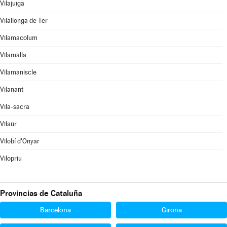
Vilajuïga
Vilallonga de Ter
Vilamacolum
Vilamalla
Vilamaniscle
Vilanant
Vila-sacra
Vilaür
Vilobí d'Onyar
Vilopriu
Provincias de Cataluña
Barcelona
Girona