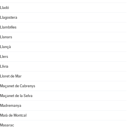
Lladó
Llagostera
Llambilles
Llanars
Llançà
Llers
Llívia
Lloret de Mar
Maçanet de Cabrenys
Maçanet de la Selva
Madremanya
Maià de Montcal
Masarac