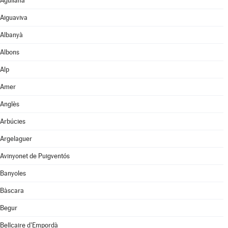
Agullana
Aiguaviva
Albanyà
Albons
Alp
Amer
Anglès
Arbúcies
Argelaguer
Avinyonet de Puigventós
Banyoles
Bàscara
Begur
Bellcaire d'Empordà