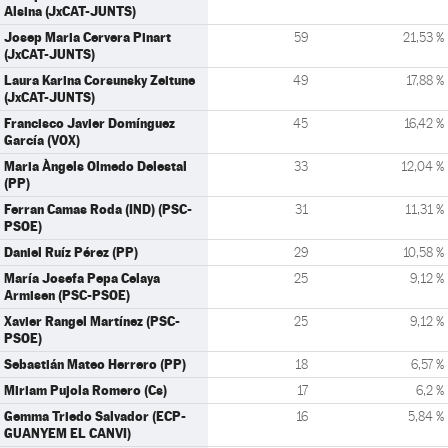
Alsina (JxCAT-JUNTS)
Josep Maria Cervera Pinart
59
21,53 %
(JxCAT-JUNTS)
Laura Karina Corsunsky Zeitune
49
17,88 %
(JxCAT-JUNTS)
Francisco Javier Domínguez
45
16,42 %
García (VOX)
Maria Àngels Olmedo Delestal
33
12,04 %
(PP)
Ferran Camas Roda (IND) (PSC-
31
11,31 %
PSOE)
Daniel Ruíz Pérez (PP)
29
10,58 %
María Josefa Pepa Celaya
25
9,12 %
Armisen (PSC-PSOE)
Xavier Rangel Martínez (PSC-
25
9,12 %
PSOE)
Sebastián Mateo Herrero (PP)
18
6,57 %
Miriam Pujola Romero (Cs)
17
6,2 %
Gemma Triedo Salvador (ECP-
16
5,84 %
GUANYEM EL CANVI)