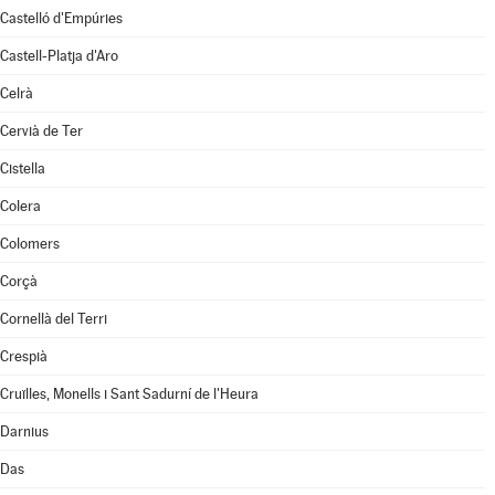
Castelló d'Empúries
Castell-Platja d'Aro
Celrà
Cervià de Ter
Cistella
Colera
Colomers
Corçà
Cornellà del Terri
Crespià
Cruïlles, Monells i Sant Sadurní de l'Heura
Darnius
Das