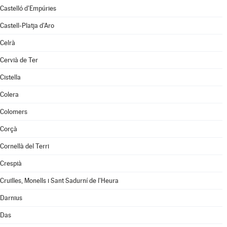
Castelló d'Empúries
Castell-Platja d'Aro
Celrà
Cervià de Ter
Cistella
Colera
Colomers
Corçà
Cornellà del Terri
Crespià
Cruïlles, Monells i Sant Sadurní de l'Heura
Darnius
Das