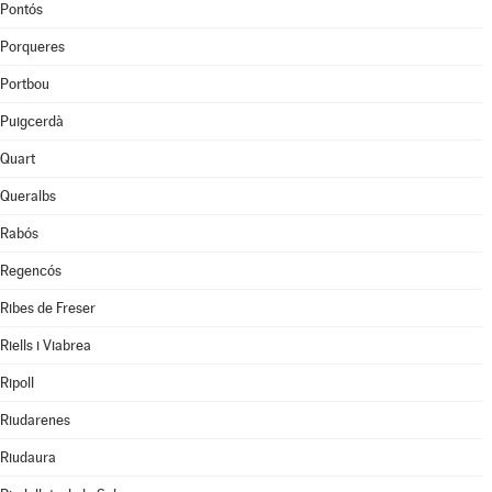
Pontós
Porqueres
Portbou
Puigcerdà
Quart
Queralbs
Rabós
Regencós
Ribes de Freser
Riells i Viabrea
Ripoll
Riudarenes
Riudaura