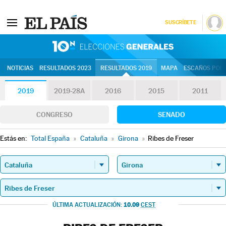
SUSCRÍBETE
10N | Eleccion
NOTICIAS
RESULTADOS 2023
RESULTADOS 2019
MAPA
ESCAÑOS POR 
2019
2019-28A
2016
2015
2011
CONGRESO
SENADO
Estás en:
Total España
»
Cataluña
»
Girona
»
Ribes de Freser
10.09
ÚLTIMA ACTUALIZACIÓN:
CEST