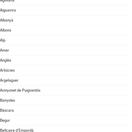
Agullana
Aiguaviva
Albanyà
Albons
Alp
Amer
Anglès
Arbúcies
Argelaguer
Avinyonet de Puigventós
Banyoles
Bàscara
Begur
Bellcaire d'Empordà