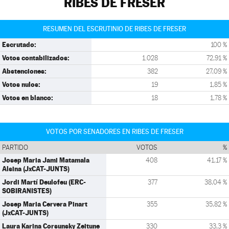
RIBES DE FRESER
RESUMEN DEL ESCRUTINIO DE RIBES DE FRESER
Escrutado:
100 %
Votos contabilizados:
1.028
72,91 %
Abstenciones:
382
27,09 %
Votos nulos:
19
1,85 %
Votos en blanco:
18
1,78 %
VOTOS POR SENADORES EN RIBES DE FRESER
PARTIDO
VOTOS
%
Josep Maria Jami Matamala
408
41,17 %
Alsina (JxCAT-JUNTS)
Jordi Martí Deulofeu (ERC-
377
38,04 %
SOBIRANISTES)
Josep Maria Cervera Pinart
355
35,82 %
(JxCAT-JUNTS)
Laura Karina Corsunsky Zeitune
330
33,3 %