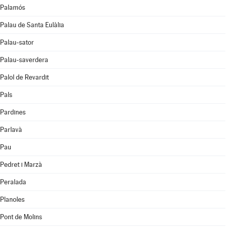
Palamós
Palau de Santa Eulàlia
Palau-sator
Palau-saverdera
Palol de Revardit
Pals
Pardines
Parlavà
Pau
Pedret i Marzà
Peralada
Planoles
Pont de Molins