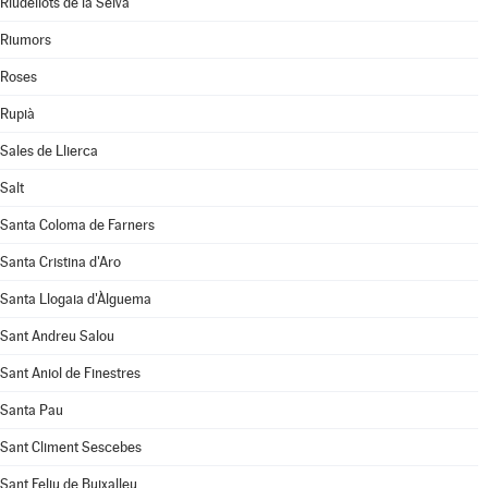
Riudellots de la Selva
Riumors
Roses
Rupià
Sales de Llierca
Salt
Santa Coloma de Farners
Santa Cristina d'Aro
Santa Llogaia d'Àlguema
Sant Andreu Salou
Sant Aniol de Finestres
Santa Pau
Sant Climent Sescebes
Sant Feliu de Buixalleu