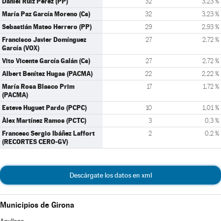
Daniel Ruíz Pérez (PP)
32
3,23 %
María Paz García Moreno (Cs)
32
3,23 %
Sebastián Mateo Herrero (PP)
29
2,93 %
Francisco Javier Domínguez
27
2,72 %
García (VOX)
Vito Vicente García Galán (Cs)
27
2,72 %
Albert Benítez Hugas (PACMA)
22
2,22 %
María Rosa Blasco Prim
17
1,72 %
(PACMA)
Esteve Huguet Pardo (PCPC)
10
1,01 %
Àlex Martínez Ramos (PCTC)
3
0,3 %
Francesc Sergio Ibáñez Laffort
2
0,2 %
(RECORTES CERO-GV)
Descárgate los datos en xml
Municipios de Girona