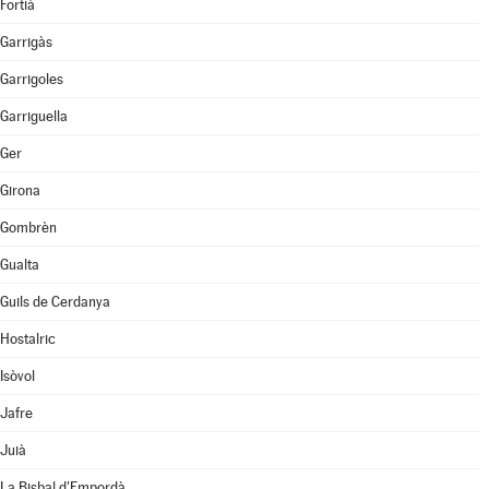
Fortià
Garrigàs
Garrigoles
Garriguella
Ger
Girona
Gombrèn
Gualta
Guils de Cerdanya
Hostalric
Isòvol
Jafre
Juià
La Bisbal d'Empordà