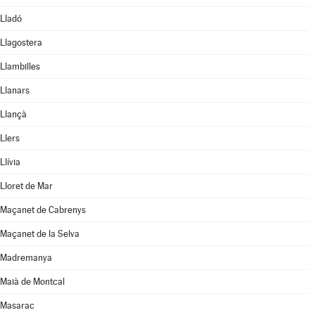
Lladó
Llagostera
Llambilles
Llanars
Llançà
Llers
Llívia
Lloret de Mar
Maçanet de Cabrenys
Maçanet de la Selva
Madremanya
Maià de Montcal
Masarac