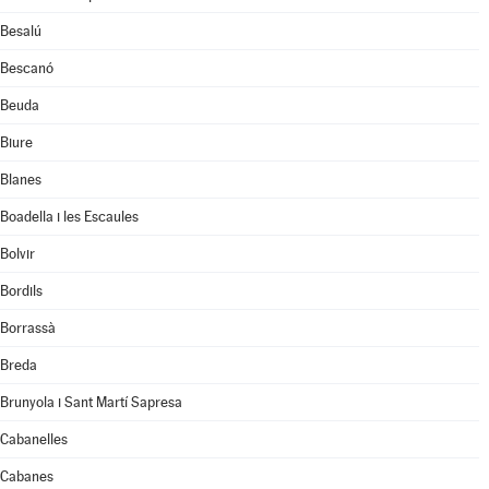
Besalú
Bescanó
Beuda
Biure
Blanes
Boadella i les Escaules
Bolvir
Bordils
Borrassà
Breda
Brunyola i Sant Martí Sapresa
Cabanelles
Cabanes