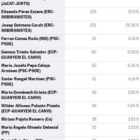
(JxCAT-JUNTS)
Elisenda Pérez Esteve (ERC-
326
32,9 %
SOBIRANISTES)
Josep Quintana Caralt (ERC-
291
29,36 %
SOBIRANISTES)
Ferran Camas Roda (IND) (PSC-
91
9,18 %
PSOE)
Gemma Triedo Salvador (ECP-
90
9,08 %
GUANYEM EL CANVI)
María Josefa Pepa Celaya
62
6,26 %
Armisen (PSC-PSOE)
Xavier Rangel Martínez (PSC-
61
6,16 %
PSOE)
Marta Domènech Gràcia (ECP-
56
5,65 %
GUANYEM EL CANVI)
Wilder Alfonso Palacio Pineda
48
4,84 %
(ECP-GUANYEM EL CANVI)
Miriam Pujola Romero (Cs)
38
3,83 %
Maria Àngels Olmedo Delestal
35
3,53 %
(PP)