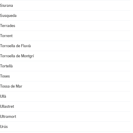
Siurana
Susqueda
Terrades
Torrent
Torroella de Fluvià
Torroella de Montgrí
Tortellà
Toses
Tossa de Mar
Ullà
Ullastret
Ultramort
Urús