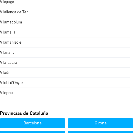
Vilajuïga
Vilallonga de Ter
Vilamacolum
Vilamalla
Vilamaniscle
Vilanant
Vila-sacra
Vilaür
Vilobí d'Onyar
Vilopriu
Provincias de Cataluña
Barcelona
Girona