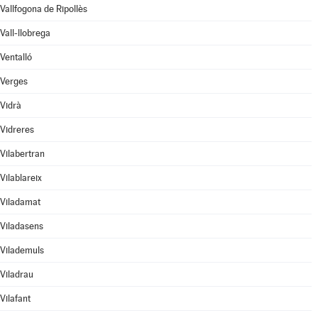
Vallfogona de Ripollès
Vall-llobrega
Ventalló
Verges
Vidrà
Vidreres
Vilabertran
Vilablareix
Viladamat
Viladasens
Vilademuls
Viladrau
Vilafant