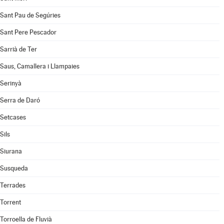
Sant Pau de Segúries
Sant Pere Pescador
Sarrià de Ter
Saus, Camallera i Llampaies
Serinyà
Serra de Daró
Setcases
Sils
Siurana
Susqueda
Terrades
Torrent
Torroella de Fluvià