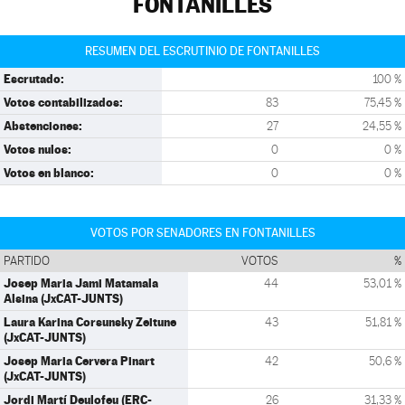
FONTANILLES
RESUMEN DEL ESCRUTINIO DE FONTANILLES
Escrutado:
100 %
Votos contabilizados:
83
75,45 %
Abstenciones:
27
24,55 %
Votos nulos:
0
0 %
Votos en blanco:
0
0 %
VOTOS POR SENADORES EN FONTANILLES
PARTIDO
VOTOS
%
Josep Maria Jami Matamala
44
53,01 %
Alsina (JxCAT-JUNTS)
Laura Karina Corsunsky Zeitune
43
51,81 %
(JxCAT-JUNTS)
Josep Maria Cervera Pinart
42
50,6 %
(JxCAT-JUNTS)
Jordi Martí Deulofeu (ERC-
26
31,33 %