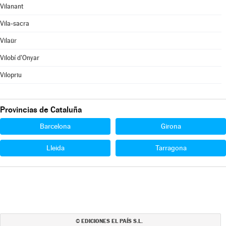
Vilanant
Vila-sacra
Vilaür
Vilobí d'Onyar
Vilopriu
Provincias de Cataluña
Barcelona
Girona
Lleida
Tarragona
EDICIONES EL PAÍS S.L.
©