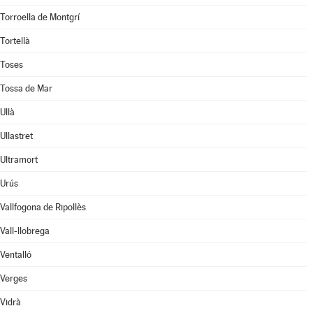
Torroella de Montgrí
Tortellà
Toses
Tossa de Mar
Ullà
Ullastret
Ultramort
Urús
Vallfogona de Ripollès
Vall-llobrega
Ventalló
Verges
Vidrà