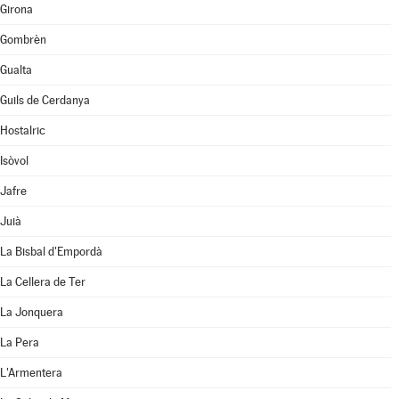
Girona
Gombrèn
Gualta
Guils de Cerdanya
Hostalric
Isòvol
Jafre
Juià
La Bisbal d'Empordà
La Cellera de Ter
La Jonquera
La Pera
L'Armentera