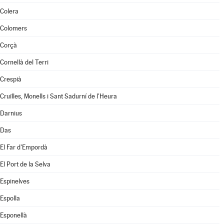
Colera
Colomers
Corçà
Cornellà del Terri
Crespià
Cruïlles, Monells i Sant Sadurní de l'Heura
Darnius
Das
El Far d'Empordà
El Port de la Selva
Espinelves
Espolla
Esponellà