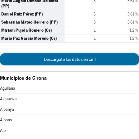
Maria Àngels Olmedo Delestal
3
3,61 %
(PP)
Daniel Ruíz Pérez (PP)
3
3,61 %
Sebastián Mateo Herrero (PP)
3
3,61 %
Miriam Pujola Romero (Cs)
1
1,2 %
María Paz García Moreno (Cs)
1
1,2 %
Descárgate los datos en xml
Municipios de Girona
Agullana
Aiguaviva
Albanyà
Albons
Alp