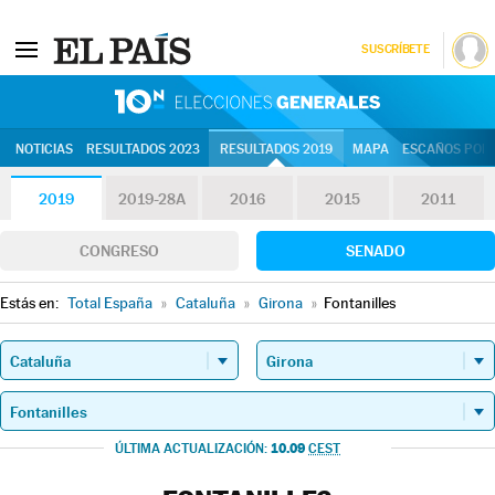
SUSCRÍBETE
10N | Eleccion
NOTICIAS
RESULTADOS 2023
RESULTADOS 2019
MAPA
ESCAÑOS POR 
2019
2019-28A
2016
2015
2011
CONGRESO
SENADO
Estás en:
Total España
»
Cataluña
»
Girona
»
Fontanilles
10.09
ÚLTIMA ACTUALIZACIÓN:
CEST