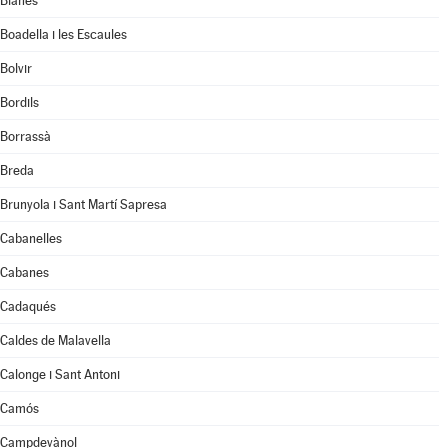
Blanes
Boadella i les Escaules
Bolvir
Bordils
Borrassà
Breda
Brunyola i Sant Martí Sapresa
Cabanelles
Cabanes
Cadaqués
Caldes de Malavella
Calonge i Sant Antoni
Camós
Campdevànol