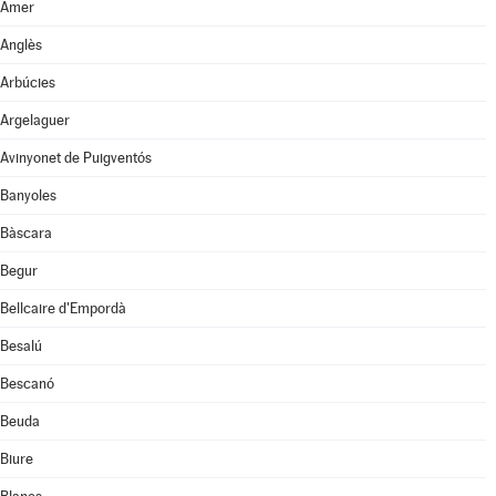
Amer
Anglès
Arbúcies
Argelaguer
Avinyonet de Puigventós
Banyoles
Bàscara
Begur
Bellcaire d'Empordà
Besalú
Bescanó
Beuda
Biure