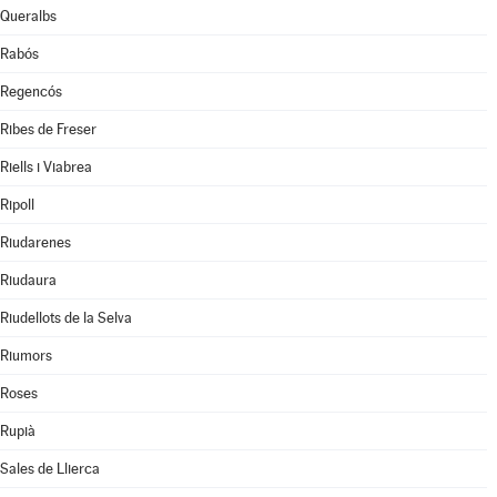
Queralbs
Rabós
Regencós
Ribes de Freser
Riells i Viabrea
Ripoll
Riudarenes
Riudaura
Riudellots de la Selva
Riumors
Roses
Rupià
Sales de Llierca