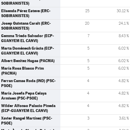
SOBIRANISTES)
Elisenda Pérez Esteve (ERC-
25
30,12 %
SOBIRANISTES)
Josep Quintana Caralt (ERC-
20
24,1 %
SOBIRANISTES)
Gemma Triedo Salvador (ECP-
7
8,43 %
GUANYEM EL CANVI)
Marta Domènech Gràcia (ECP-
5
6,02 %
GUANYEM EL CANVI)
Albert Benítez Hugas (PACMA)
5
6,02 %
María Rosa Blasco Prim
5
6,02 %
(PACMA)
Ferran Camas Roda (IND) (PSC-
4
4,82 %
PSOE)
María Josefa Pepa Celaya
4
4,82 %
Armisen (PSC-PSOE)
Wilder Alfonso Palacio Pineda
4
4,82 %
(ECP-GUANYEM EL CANVI)
Xavier Rangel Martínez (PSC-
3
3,61 %
PSOE)