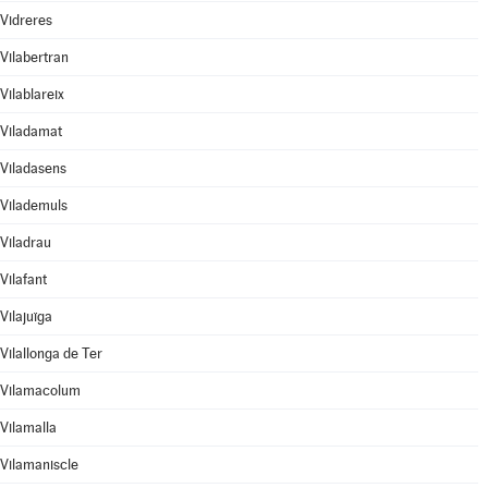
Vidreres
Vilabertran
Vilablareix
Viladamat
Viladasens
Vilademuls
Viladrau
Vilafant
Vilajuïga
Vilallonga de Ter
Vilamacolum
Vilamalla
Vilamaniscle