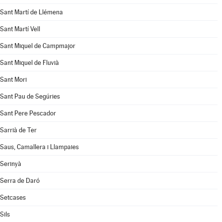
Sant Martí de Llémena
Sant Martí Vell
Sant Miquel de Campmajor
Sant Miquel de Fluvià
Sant Mori
Sant Pau de Segúries
Sant Pere Pescador
Sarrià de Ter
Saus, Camallera i Llampaies
Serinyà
Serra de Daró
Setcases
Sils