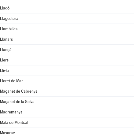
Lladó
Llagostera
Llambilles
Llanars
Llançà
Llers
Llívia
Lloret de Mar
Maçanet de Cabrenys
Maçanet de la Selva
Madremanya
Maià de Montcal
Masarac