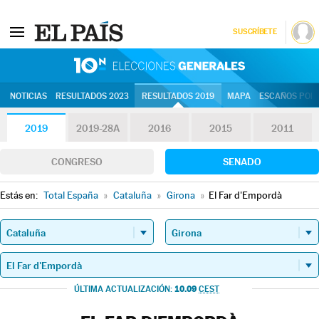
SUSCRÍBETE
10N | Eleccion
NOTICIAS
RESULTADOS 2023
RESULTADOS 2019
MAPA
ESCAÑOS POR 
2019
2019-28A
2016
2015
2011
CONGRESO
SENADO
Estás en:
Total España
»
Cataluña
»
Girona
»
El Far d'Empordà
10.09
ÚLTIMA ACTUALIZACIÓN:
CEST