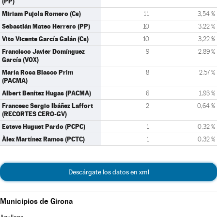
(PP)
Miriam Pujola Romero (Cs)
11
3,54 %
Sebastián Mateo Herrero (PP)
10
3,22 %
Vito Vicente García Galán (Cs)
10
3,22 %
Francisco Javier Domínguez
9
2,89 %
García (VOX)
María Rosa Blasco Prim
8
2,57 %
(PACMA)
Albert Benítez Hugas (PACMA)
6
1,93 %
Francesc Sergio Ibáñez Laffort
2
0,64 %
(RECORTES CERO-GV)
Esteve Huguet Pardo (PCPC)
1
0,32 %
Àlex Martínez Ramos (PCTC)
1
0,32 %
Descárgate los datos en xml
Municipios de Girona