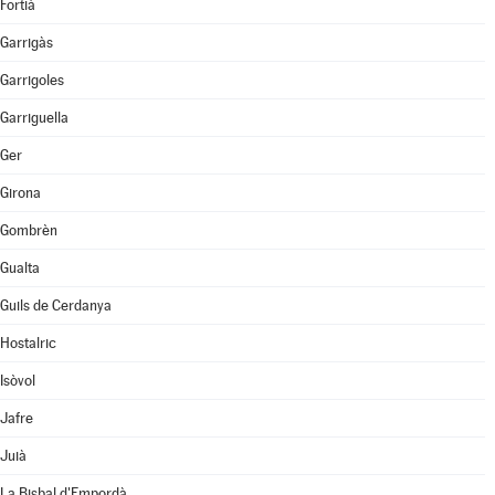
Fortià
Garrigàs
Garrigoles
Garriguella
Ger
Girona
Gombrèn
Gualta
Guils de Cerdanya
Hostalric
Isòvol
Jafre
Juià
La Bisbal d'Empordà