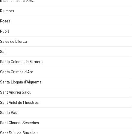
Riudellots de la Selva
Riumors
Roses
Rupià
Sales de Llierca
Salt
Santa Coloma de Farners
Santa Cristina d'Aro
Santa Llogaia d'Àlguema
Sant Andreu Salou
Sant Aniol de Finestres
Santa Pau
Sant Climent Sescebes
Sant Feliu de Buixalleu