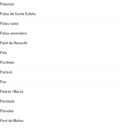
Palamós
Palau de Santa Eulàlia
Palau-sator
Palau-saverdera
Palol de Revardit
Pals
Pardines
Parlavà
Pau
Pedret i Marzà
Peralada
Planoles
Pont de Molins