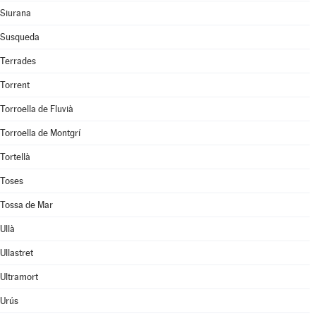
Siurana
Susqueda
Terrades
Torrent
Torroella de Fluvià
Torroella de Montgrí
Tortellà
Toses
Tossa de Mar
Ullà
Ullastret
Ultramort
Urús