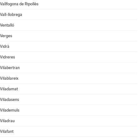
Vallfogona de Ripollès
Vall-llobrega
Ventalló
Verges
Vidrà
Vidreres
Vilabertran
Vilablareix
Viladamat
Viladasens
Vilademuls
Viladrau
Vilafant