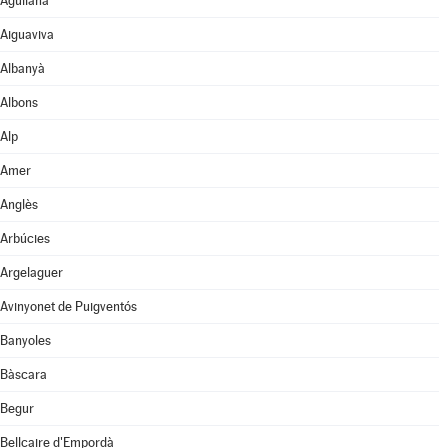
Agullana
Aiguaviva
Albanyà
Albons
Alp
Amer
Anglès
Arbúcies
Argelaguer
Avinyonet de Puigventós
Banyoles
Bàscara
Begur
Bellcaire d'Empordà