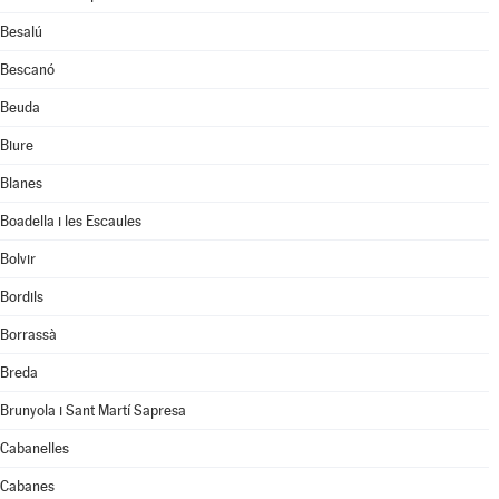
Besalú
Bescanó
Beuda
Biure
Blanes
Boadella i les Escaules
Bolvir
Bordils
Borrassà
Breda
Brunyola i Sant Martí Sapresa
Cabanelles
Cabanes