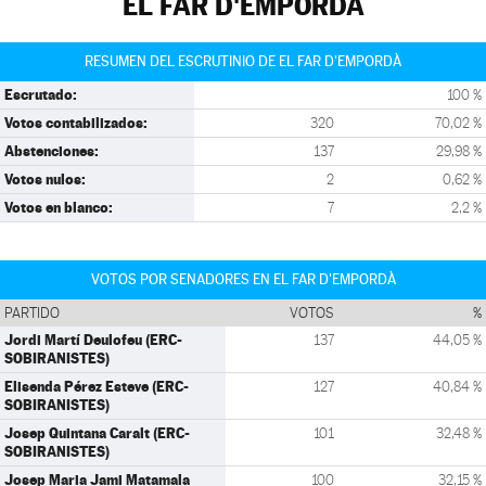
EL FAR D'EMPORDÀ
RESUMEN DEL ESCRUTINIO DE EL FAR D'EMPORDÀ
Escrutado:
100 %
Votos contabilizados:
320
70,02 %
Abstenciones:
137
29,98 %
Votos nulos:
2
0,62 %
Votos en blanco:
7
2,2 %
VOTOS POR SENADORES EN EL FAR D'EMPORDÀ
PARTIDO
VOTOS
%
Jordi Martí Deulofeu (ERC-
137
44,05 %
SOBIRANISTES)
Elisenda Pérez Esteve (ERC-
127
40,84 %
SOBIRANISTES)
Josep Quintana Caralt (ERC-
101
32,48 %
SOBIRANISTES)
Josep Maria Jami Matamala
100
32,15 %