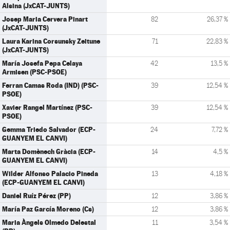
Alsina (JxCAT-JUNTS)
Josep Maria Cervera Pinart
82
26,37 %
(JxCAT-JUNTS)
Laura Karina Corsunsky Zeitune
71
22,83 %
(JxCAT-JUNTS)
María Josefa Pepa Celaya
42
13,5 %
Armisen (PSC-PSOE)
Ferran Camas Roda (IND) (PSC-
39
12,54 %
PSOE)
Xavier Rangel Martínez (PSC-
39
12,54 %
PSOE)
Gemma Triedo Salvador (ECP-
24
7,72 %
GUANYEM EL CANVI)
Marta Domènech Gràcia (ECP-
14
4,5 %
GUANYEM EL CANVI)
Wilder Alfonso Palacio Pineda
13
4,18 %
(ECP-GUANYEM EL CANVI)
Daniel Ruíz Pérez (PP)
12
3,86 %
María Paz García Moreno (Cs)
12
3,86 %
Maria Àngels Olmedo Delestal
11
3,54 %