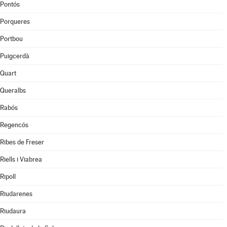
Pontós
Porqueres
Portbou
Puigcerdà
Quart
Queralbs
Rabós
Regencós
Ribes de Freser
Riells i Viabrea
Ripoll
Riudarenes
Riudaura