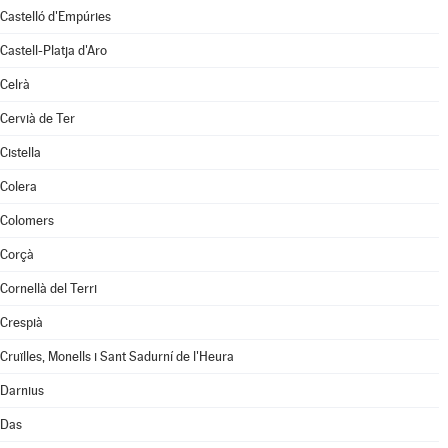
Castelló d'Empúries
Castell-Platja d'Aro
Celrà
Cervià de Ter
Cistella
Colera
Colomers
Corçà
Cornellà del Terri
Crespià
Cruïlles, Monells i Sant Sadurní de l'Heura
Darnius
Das