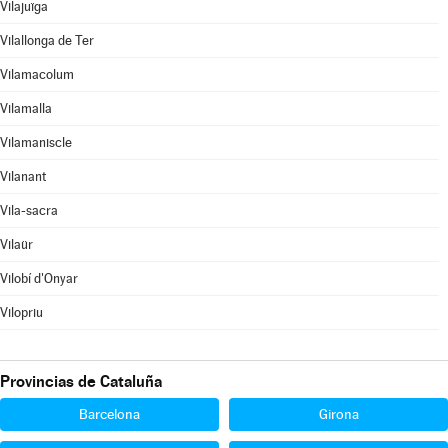
Vilajuïga
Vilallonga de Ter
Vilamacolum
Vilamalla
Vilamaniscle
Vilanant
Vila-sacra
Vilaür
Vilobí d'Onyar
Vilopriu
Provincias de Cataluña
Barcelona
Girona