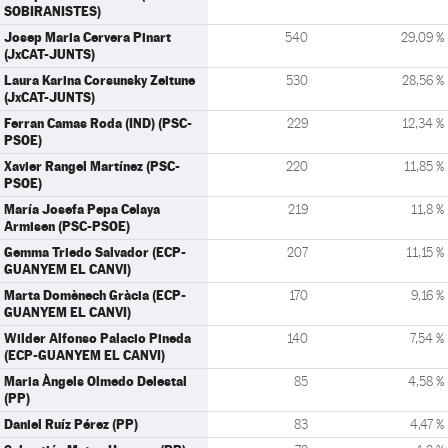
SOBIRANISTES)
Josep Maria Cervera Pinart
540
29,09 %
(JxCAT-JUNTS)
Laura Karina Corsunsky Zeitune
530
28,56 %
(JxCAT-JUNTS)
Ferran Camas Roda (IND) (PSC-
229
12,34 %
PSOE)
Xavier Rangel Martínez (PSC-
220
11,85 %
PSOE)
María Josefa Pepa Celaya
219
11,8 %
Armisen (PSC-PSOE)
Gemma Triedo Salvador (ECP-
207
11,15 %
GUANYEM EL CANVI)
Marta Domènech Gràcia (ECP-
170
9,16 %
GUANYEM EL CANVI)
Wilder Alfonso Palacio Pineda
140
7,54 %
(ECP-GUANYEM EL CANVI)
Maria Àngels Olmedo Delestal
85
4,58 %
(PP)
Daniel Ruíz Pérez (PP)
83
4,47 %