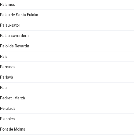
Palamós
Palau de Santa Eulàlia
Palau-sator
Palau-saverdera
Palol de Revardit
Pals
Pardines
Parlavà
Pau
Pedret i Marzà
Peralada
Planoles
Pont de Molins