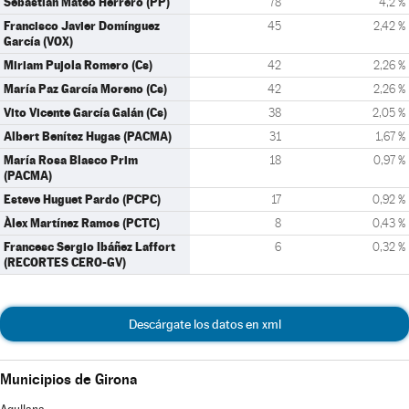
Sebastián Mateo Herrero (PP)
78
4,2 %
Francisco Javier Domínguez
45
2,42 %
García (VOX)
Miriam Pujola Romero (Cs)
42
2,26 %
María Paz García Moreno (Cs)
42
2,26 %
Vito Vicente García Galán (Cs)
38
2,05 %
Albert Benítez Hugas (PACMA)
31
1,67 %
María Rosa Blasco Prim
18
0,97 %
(PACMA)
Esteve Huguet Pardo (PCPC)
17
0,92 %
Àlex Martínez Ramos (PCTC)
8
0,43 %
Francesc Sergio Ibáñez Laffort
6
0,32 %
(RECORTES CERO-GV)
Descárgate los datos en xml
Municipios de Girona