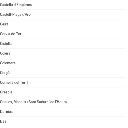
Castelló d'Empúries
Castell-Platja d'Aro
Celrà
Cervià de Ter
Cistella
Colera
Colomers
Corçà
Cornellà del Terri
Crespià
Cruïlles, Monells i Sant Sadurní de l'Heura
Darnius
Das