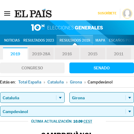
SUSCRÍBETE
10N | Eleccion
NOTICIAS
RESULTADOS 2023
RESULTADOS 2019
MAPA
ESCAÑOS POR 
2019
2019-28A
2016
2015
2011
CONGRESO
SENADO
Estás en:
Total España
»
Cataluña
»
Girona
»
Campdevànol
10.09
ÚLTIMA ACTUALIZACIÓN:
CEST