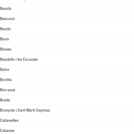
Besalú
Bescanó
Beuda
Biure
Blanes
Boadella i les Escaules
Bolvir
Bordils
Borrassà
Breda
Brunyola i Sant Martí Sapresa
Cabanelles
Cabanes