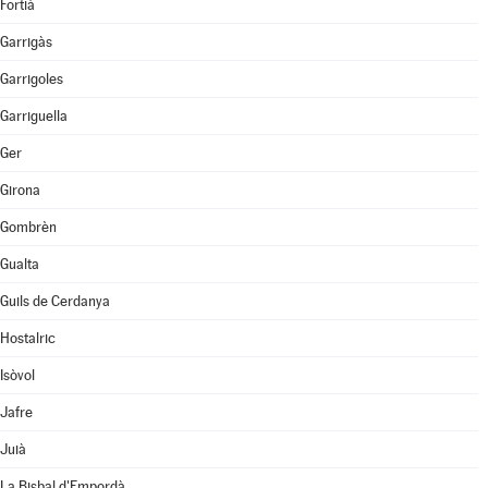
Fortià
Garrigàs
Garrigoles
Garriguella
Ger
Girona
Gombrèn
Gualta
Guils de Cerdanya
Hostalric
Isòvol
Jafre
Juià
La Bisbal d'Empordà