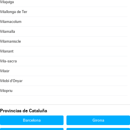
Vilajuïga
Vilallonga de Ter
Vilamacolum
Vilamalla
Vilamaniscle
Vilanant
Vila-sacra
Vilaür
Vilobí d'Onyar
Vilopriu
Provincias de Cataluña
Barcelona
Girona