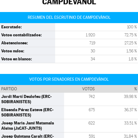
CAMPDEVÀNOL
RESUMEN DEL ESCRUTINIO DE CAMPDEVÀNOL
Escrutado:
100 %
Votos contabilizados:
1.920
72,75 %
Abstenciones:
719
27,25 %
Votos nulos:
30
1,56 %
Votos en blanco:
34
1,8 %
VOTOS POR SENADORES EN CAMPDEVÀNOL
PARTIDO
VOTOS
%
Jordi Martí Deulofeu (ERC-
742
39,98 %
SOBIRANISTES)
Elisenda Pérez Esteve (ERC-
675
36,37 %
SOBIRANISTES)
Josep Maria Jami Matamala
622
33,51 %
Alsina (JxCAT-JUNTS)
Josep Quintana Caralt (ERC-
591
31,84 %