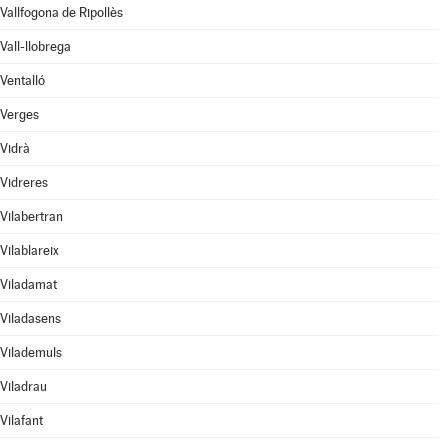
Vallfogona de Ripollès
Vall-llobrega
Ventalló
Verges
Vidrà
Vidreres
Vilabertran
Vilablareix
Viladamat
Viladasens
Vilademuls
Viladrau
Vilafant