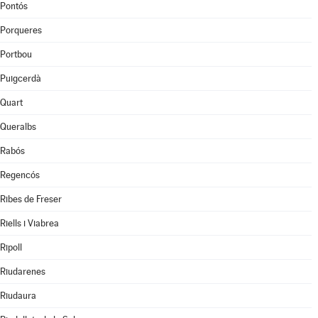
Pontós
Porqueres
Portbou
Puigcerdà
Quart
Queralbs
Rabós
Regencós
Ribes de Freser
Riells i Viabrea
Ripoll
Riudarenes
Riudaura