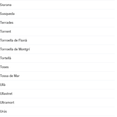
Siurana
Susqueda
Terrades
Torrent
Torroella de Fluvià
Torroella de Montgrí
Tortellà
Toses
Tossa de Mar
Ullà
Ullastret
Ultramort
Urús