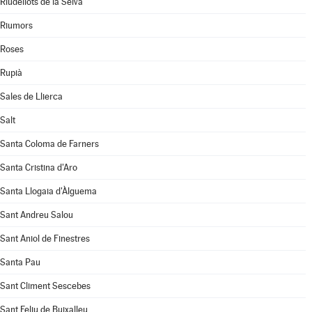
Riudellots de la Selva
Riumors
Roses
Rupià
Sales de Llierca
Salt
Santa Coloma de Farners
Santa Cristina d'Aro
Santa Llogaia d'Àlguema
Sant Andreu Salou
Sant Aniol de Finestres
Santa Pau
Sant Climent Sescebes
Sant Feliu de Buixalleu