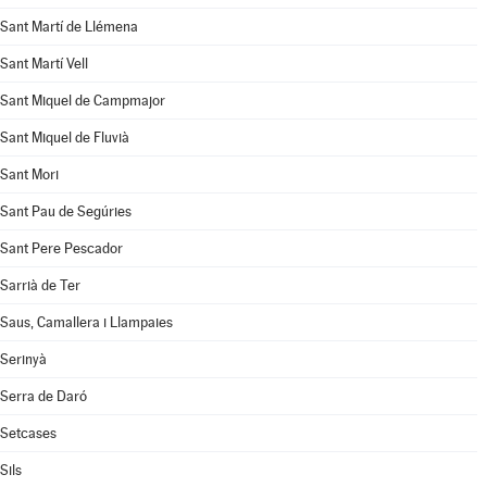
Sant Martí de Llémena
Sant Martí Vell
Sant Miquel de Campmajor
Sant Miquel de Fluvià
Sant Mori
Sant Pau de Segúries
Sant Pere Pescador
Sarrià de Ter
Saus, Camallera i Llampaies
Serinyà
Serra de Daró
Setcases
Sils