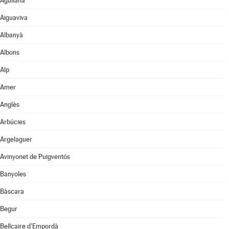
Agullana
Aiguaviva
Albanyà
Albons
Alp
Amer
Anglès
Arbúcies
Argelaguer
Avinyonet de Puigventós
Banyoles
Bàscara
Begur
Bellcaire d'Empordà