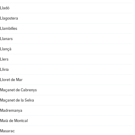
Lladó
Llagostera
Llambilles
Llanars
Llançà
Llers
Llívia
Lloret de Mar
Maçanet de Cabrenys
Maçanet de la Selva
Madremanya
Maià de Montcal
Masarac