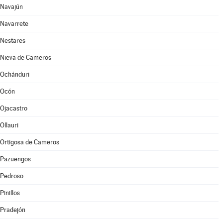
Navajún
Navarrete
Nestares
Nieva de Cameros
Ochánduri
Ocón
Ojacastro
Ollauri
Ortigosa de Cameros
Pazuengos
Pedroso
Pinillos
Pradejón