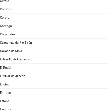
Clavijo
Cordovín
Corera
Cornago
Corporales
Cuzcurrita de Río Tirón
Daroca de Rioja
El Rasillo de Cameros
El Redal
El Villar de Arnedo
Enciso
Entrena
Estollo
Ezcaray