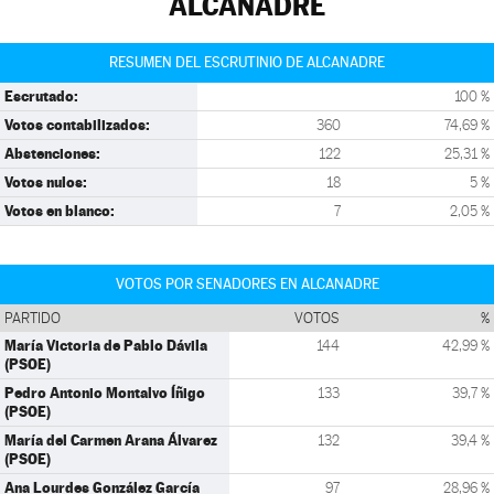
ALCANADRE
RESUMEN DEL ESCRUTINIO DE ALCANADRE
Escrutado:
100 %
Votos contabilizados:
360
74,69 %
Abstenciones:
122
25,31 %
Votos nulos:
18
5 %
Votos en blanco:
7
2,05 %
VOTOS POR SENADORES EN ALCANADRE
PARTIDO
VOTOS
%
María Victoria de Pablo Dávila
144
42,99 %
(PSOE)
Pedro Antonio Montalvo Íñigo
133
39,7 %
(PSOE)
María del Carmen Arana Álvarez
132
39,4 %
(PSOE)
Ana Lourdes González García
97
28,96 %