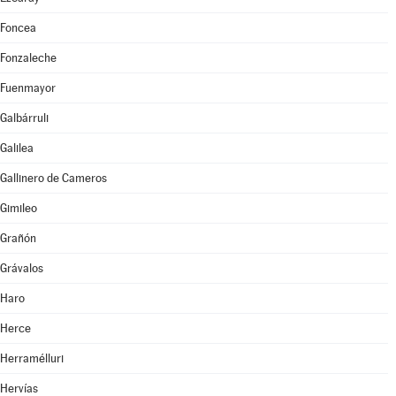
Foncea
Fonzaleche
Fuenmayor
Galbárruli
Galilea
Gallinero de Cameros
Gimileo
Grañón
Grávalos
Haro
Herce
Herramélluri
Hervías