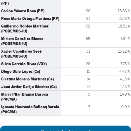
(PP)
Carlos Yécora Roca (PP)
96
28,66 %
Rosa María Ortega Martínez (PP)
91
27,16 %
Guillermo Robles Martínez
62
18,51 %
(PODEMOS-IU)
Miriam González Blanco
59
17,61 %
(PODEMOS-IU)
Xavier Capellares Sesé
51
15,22 %
(PODEMOS-IU)
Silvia Garrido Rivas (VOX)
26
7,76 %
Diego Ubis López (Cs)
15
4,48 %
Cristina Moreno Martínez (Cs)
14
4,18 %
José Javier Garijo Sánchez (Cs)
14
4,18 %
María Pilar Blanco Daroca
5
1,49 %
(PACMA)
Ignacio Hourcade Bellocq Varela
3
0,9 %
(PACMA)