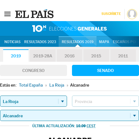
SUSCRÍBETE
10N | Eleccion
NOTICIAS
RESULTADOS 2023
RESULTADOS 2019
MAPA
ESCAÑOS POR 
2019
2019-28A
2016
2015
2011
CONGRESO
SENADO
Estás en:
Total España
»
La Rioja
»
Alcanadre
10.09
ÚLTIMA ACTUALIZACIÓN:
CEST