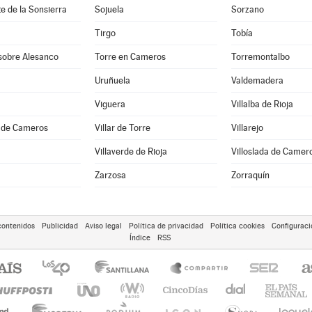
e de la Sonsierra
Sojuela
Sorzano
Tirgo
Tobía
 sobre Alesanco
Torre en Cameros
Torremontalbo
Uruñuela
Valdemadera
Viguera
Villalba de Rioja
a de Cameros
Villar de Torre
Villarejo
Villaverde de Rioja
Villoslada de Camer
Zarzosa
Zorraquín
contenidos
Publicidad
Aviso legal
Política de privacidad
Política cookies
Configuraci
Índice
RSS