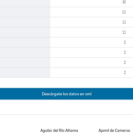
16
12
11
11
2
2
2
2
Descárgate los datos en xml
Aguilar del Río Alhama
Ajamil de Cameros