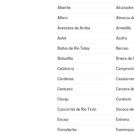
Alberite
Alcanadre
Alfaro
Almarza d
Arenzana de Arriba
Arnedillo
Autol
Azofra
Baños de Río Tobía
Berceo
Bobadilla
Brieva de
Calahorra
Camproví
Cárdenas
Casalarrei
Cenicero
Cervera de
Clavijo
Cordovín
Cuzcurrita de Río Tirón
Daroca de 
Enciso
Entrena
Fonzaleche
Fuenmayo