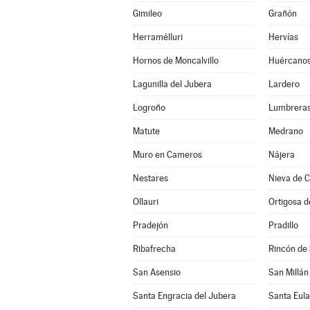
Gimileo
Grañón
Herramélluri
Hervías
Hornos de Moncalvillo
Huércano
Lagunilla del Jubera
Lardero
Logroño
Lumbrera
Matute
Medrano
Muro en Cameros
Nájera
Nestares
Nieva de 
Ollauri
Ortigosa 
Pradejón
Pradillo
Ribafrecha
Rincón de
San Asensio
San Millán
Santa Engracia del Jubera
Santa Eula