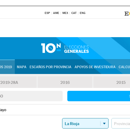
ESP
AME
MEX
CAT
ENG
S 2019
MAPA
ESCAÑOS POR PROVINCIA
APOYOS DE INVESTIDURA
CALCU
2019-28A
2016
2015
SO
layo