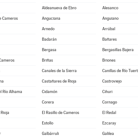
Aldeanueva de Ebro
Alesanco
e Cameros
Anguciana
Anguiano
Arnedo
Arrúbal
Badarán
Bañares
Bergasa
Bergasillas Bajera
 Cameros
Briñas
Briones
n
Canales de la Sierra
Canillas de Río Tuer
na
Castañares de Rioja
Castroviejo
l Río Alhama
Cidamón
Cihuri
Corera
Cornago
Rioja
El Rasillo de Cameros
El Redal
Estollo
Ezcaray
r
Galbárruli
Galilea