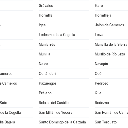
Grávalos
Haro
Hormilla
Hormilleja
s
Igea
Jalón de Cameros
Ledesma de la Cogolla
Leiva
s
Manjarrés
Mansilla de la Sierra
Munilla
Murillo de Río Leza
Nalda
Navajún
Cameros
Ochánduri
Ocón
de Cameros
Pazuengos
Pedroso
Préjano
Quel
 Soto
Robres del Castillo
Rodezno
 de la Cogolla
San Millán de Yécora
San Román de Came
lia Bajera
Santo Domingo de la Calzada
San Torcuato