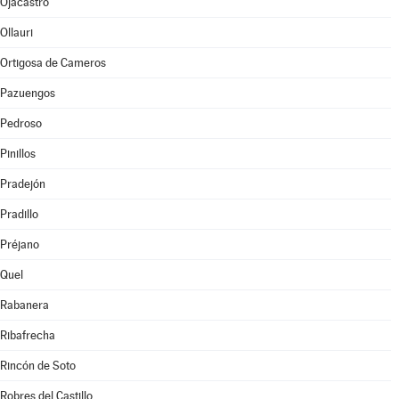
Ojacastro
Ollauri
Ortigosa de Cameros
Pazuengos
Pedroso
Pinillos
Pradejón
Pradillo
Préjano
Quel
Rabanera
Ribafrecha
Rincón de Soto
Robres del Castillo