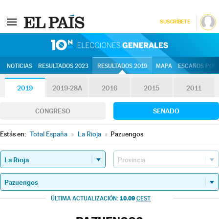
SUSCRÍBETE
10N | Eleccion
NOTICIAS
RESULTADOS 2023
RESULTADOS 2019
MAPA
ESCAÑOS POR 
2019
2019-28A
2016
2015
2011
CONGRESO
SENADO
Estás en:
Total España
»
La Rioja
»
Pazuengos
10.09
ÚLTIMA ACTUALIZACIÓN:
CEST