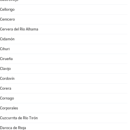
Cellorigo
Cenicero
Cervera del Río Alhama
Cidamón
Cihuri
Cirueña
Clavijo
Cordovín
Corera
Cornago
Corporales
Cuzcurrita de Río Tirón
Daroca de Rioja