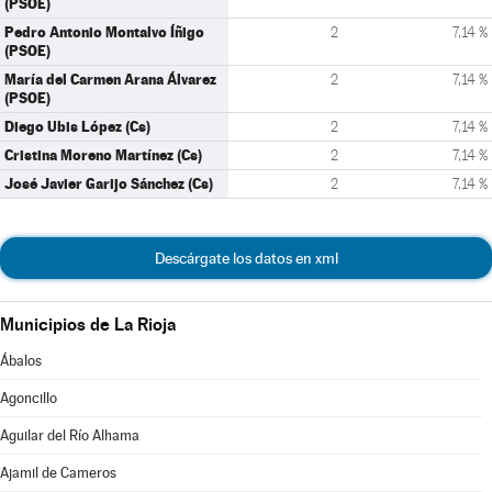
(PSOE)
Pedro Antonio Montalvo Íñigo
2
7,14 %
(PSOE)
María del Carmen Arana Álvarez
2
7,14 %
(PSOE)
Diego Ubis López (Cs)
2
7,14 %
Cristina Moreno Martínez (Cs)
2
7,14 %
José Javier Garijo Sánchez (Cs)
2
7,14 %
Descárgate los datos en xml
Municipios de La Rioja
Ábalos
Agoncillo
Aguilar del Río Alhama
Ajamil de Cameros