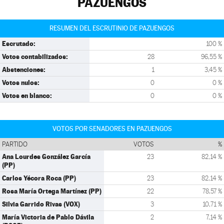
PAZUENGOS
RESUMEN DEL ESCRUTINIO DE PAZUENGOS
Escrutado:
100 %
Votos contabilizados:
28
96,55 %
Abstenciones:
1
3,45 %
Votos nulos:
0
0 %
Votos en blanco:
0
0 %
VOTOS POR SENADORES EN PAZUENGOS
PARTIDO
VOTOS
%
Ana Lourdes González García
23
82,14 %
(PP)
Carlos Yécora Roca (PP)
23
82,14 %
Rosa María Ortega Martínez (PP)
22
78,57 %
Silvia Garrido Rivas (VOX)
3
10,71 %
María Victoria de Pablo Dávila
2
7,14 %