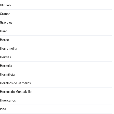
Gimileo
Grañón
Grávalos
Haro
Herce
Herramélluri
Hervías
Hormilla
Hormilleja
Hornillos de Cameros
Hornos de Moncalvillo
Huércanos
Igea