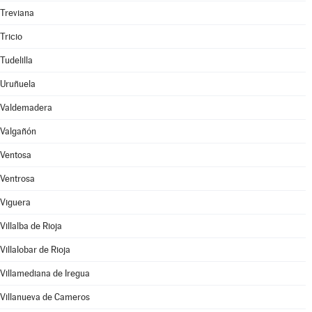
Treviana
Tricio
Tudelilla
Uruñuela
Valdemadera
Valgañón
Ventosa
Ventrosa
Viguera
Villalba de Rioja
Villalobar de Rioja
Villamediana de Iregua
Villanueva de Cameros