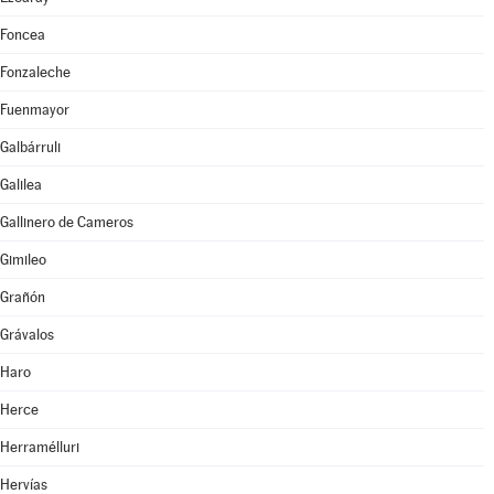
Foncea
Fonzaleche
Fuenmayor
Galbárruli
Galilea
Gallinero de Cameros
Gimileo
Grañón
Grávalos
Haro
Herce
Herramélluri
Hervías