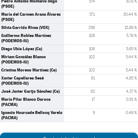
Pedro Antonio Montalvo Íñigo
574
30,6 %
(PSOE)
María del Carmen Arana Álvarez
571
30,44 %
(PSOE)
Silvia Garrido Rivas (VOX)
298
15,88 %
Guillermo Robles Martínez
108
5,76 %
(PODEMOS-IU)
Diego Ubis López (Cs)
106
5,65 %
Miriam González Blanco
102
5,44 %
(PODEMOS-IU)
Cristina Moreno Martínez (Cs)
102
5,44 %
Xavier Capellares Sesé
91
4,85 %
(PODEMOS-IU)
José Javier Garijo Sánchez (Cs)
82
4,37 %
María Pilar Blanco Daroca
17
0,91 %
(PACMA)
Ignacio Hourcade Bellocq Varela
9
0,48 %
(PACMA)