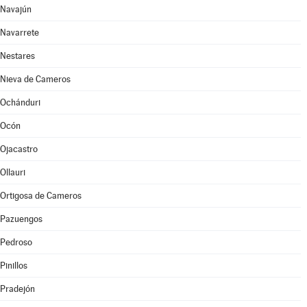
Navajún
Navarrete
Nestares
Nieva de Cameros
Ochánduri
Ocón
Ojacastro
Ollauri
Ortigosa de Cameros
Pazuengos
Pedroso
Pinillos
Pradejón