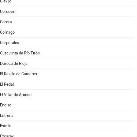
Clavijo
Cordovín
Corera
Cornago
Corporales
Cuzcurrita de Río Tirón
Daroca de Rioja
El Rasillo de Cameros
El Redal
El Villar de Arnedo
Enciso
Entrena
Estollo
Ezcaray