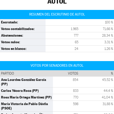
AUTOL
RESUMEN DEL ESCRUTINIO DE AUTOL
Escrutado:
100 %
Votos contabilizados:
1.965
71,66 %
Abstenciones:
777
28,34 %
Votos nulos:
65
3,31 %
Votos en blanco:
24
1,26 %
VOTOS POR SENADORES EN AUTOL
PARTIDO
VOTOS
%
Ana Lourdes González García
854
45,52 %
(PP)
Carlos Yécora Roca (PP)
833
44,4 %
Rosa María Ortega Martínez (PP)
770
41,04 %
María Victoria de Pablo Dávila
598
31,88 %
(PSOE)