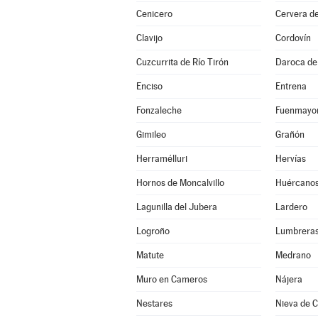
Cenicero
Cervera de
Clavijo
Cordovín
Cuzcurrita de Río Tirón
Daroca de 
Enciso
Entrena
Fonzaleche
Fuenmayo
Gimileo
Grañón
Herramélluri
Hervías
Hornos de Moncalvillo
Huércano
Lagunilla del Jubera
Lardero
Logroño
Lumbrera
Matute
Medrano
Muro en Cameros
Nájera
Nestares
Nieva de 