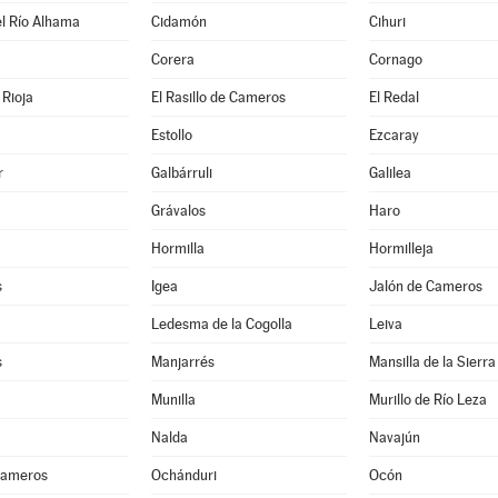
l Río Alhama
Cidamón
Cihuri
Corera
Cornago
Rioja
El Rasillo de Cameros
El Redal
Estollo
Ezcaray
r
Galbárruli
Galilea
Grávalos
Haro
Hormilla
Hormilleja
s
Igea
Jalón de Cameros
Ledesma de la Cogolla
Leiva
s
Manjarrés
Mansilla de la Sierra
Munilla
Murillo de Río Leza
Nalda
Navajún
Cameros
Ochánduri
Ocón