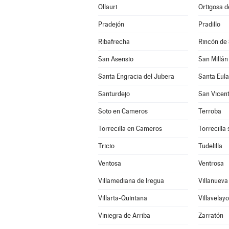
Ollauri
Ortigosa 
Pradejón
Pradillo
Ribafrecha
Rincón de
San Asensio
San Millán
Santa Engracia del Jubera
Santa Eula
Santurdejo
San Vicent
Soto en Cameros
Terroba
Torrecilla en Cameros
Torrecilla
Tricio
Tudelilla
Ventosa
Ventrosa
Villamediana de Iregua
Villanuev
Villarta-Quintana
Villavelayo
Viniegra de Arriba
Zarratón