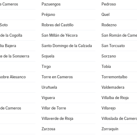
de Cameros
Pazuengos
Pedroso
Préjano
Quel
 Soto
Robres del Castillo
Rodezno
 de la Cogolla
San Millán de Yécora
San Román de Came
lia Bajera
Santo Domingo de la Calzada
San Torcuato
e de la Sonsierra
Sojuela
Sorzano
Tirgo
Tobía
 sobre Alesanco
Torre en Cameros
Torremontalbo
Uruñuela
Valdemadera
Viguera
Villalba de Rioja
a de Cameros
Villar de Torre
Villarejo
Villaverde de Rioja
Villoslada de Camer
Zarzosa
Zorraquín