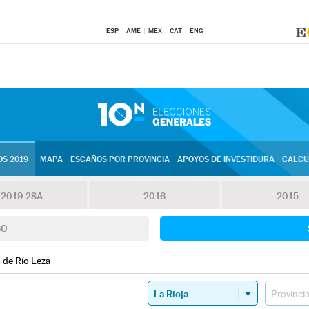
ESP
AME
MEX
CAT
ENG
S 2019
MAPA
ESCAÑOS POR PROVINCIA
APOYOS DE INVESTIDURA
CALCU
2019-28A
2016
2015
SO
o de Río Leza