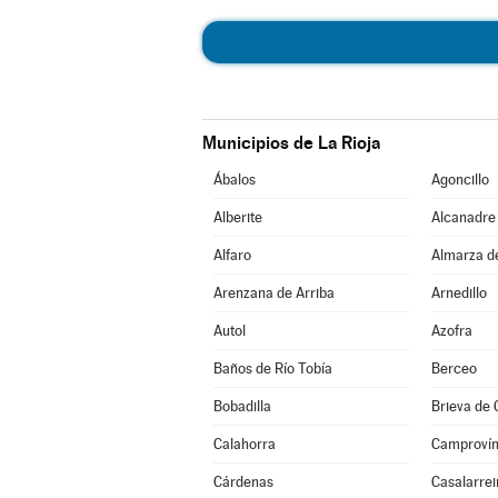
Municipios de La Rioja
Ábalos
Agoncillo
Alberite
Alcanadre
Alfaro
Almarza d
Arenzana de Arriba
Arnedillo
Autol
Azofra
Baños de Río Tobía
Berceo
Bobadilla
Brieva de
Calahorra
Camproví
Cárdenas
Casalarrei