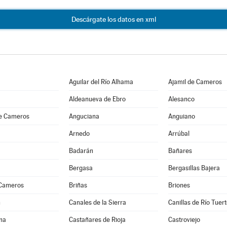
Descárgate los datos en xml
Aguilar del Río Alhama
Ajamil de Cameros
Aldeanueva de Ebro
Alesanco
e Cameros
Anguciana
Anguiano
Arnedo
Arrúbal
Badarán
Bañares
Bergasa
Bergasillas Bajera
 Cameros
Briñas
Briones
n
Canales de la Sierra
Canillas de Río Tuer
na
Castañares de Rioja
Castroviejo