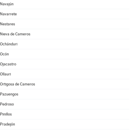
Navajún
Navarrete
Nestares
Nieva de Cameros
Ochánduri
Ocón
Ojacastro
Ollauri
Ortigosa de Cameros
Pazuengos
Pedroso
Pinillos
Pradejón