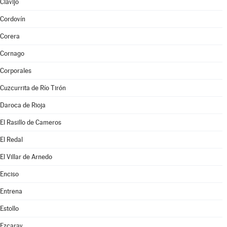
Clavijo
Cordovín
Corera
Cornago
Corporales
Cuzcurrita de Río Tirón
Daroca de Rioja
El Rasillo de Cameros
El Redal
El Villar de Arnedo
Enciso
Entrena
Estollo
Ezcaray