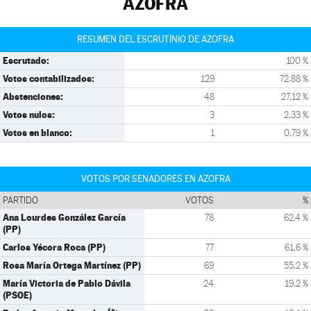
AZOFRA
RESUMEN DEL ESCRUTINIO DE AZOFRA
Escrutado:
100 %
Votos contabilizados:
129
72,88 %
Abstenciones:
48
27,12 %
Votos nulos:
3
2,33 %
Votos en blanco:
1
0,79 %
VOTOS POR SENADORES EN AZOFRA
PARTIDO
VOTOS
%
Ana Lourdes González García
78
62,4 %
(PP)
Carlos Yécora Roca (PP)
77
61,6 %
Rosa María Ortega Martínez (PP)
69
55,2 %
María Victoria de Pablo Dávila
24
19,2 %
(PSOE)