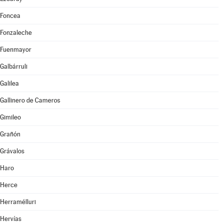
Foncea
Fonzaleche
Fuenmayor
Galbárruli
Galilea
Gallinero de Cameros
Gimileo
Grañón
Grávalos
Haro
Herce
Herramélluri
Hervías