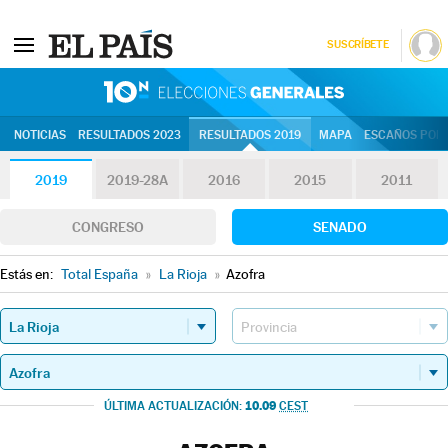
SUSCRÍBETE
10N | Eleccion
NOTICIAS
RESULTADOS 2023
RESULTADOS 2019
MAPA
ESCAÑOS POR 
2019
2019-28A
2016
2015
2011
CONGRESO
SENADO
Estás en:
Total España
»
La Rioja
»
Azofra
10.09
ÚLTIMA ACTUALIZACIÓN:
CEST