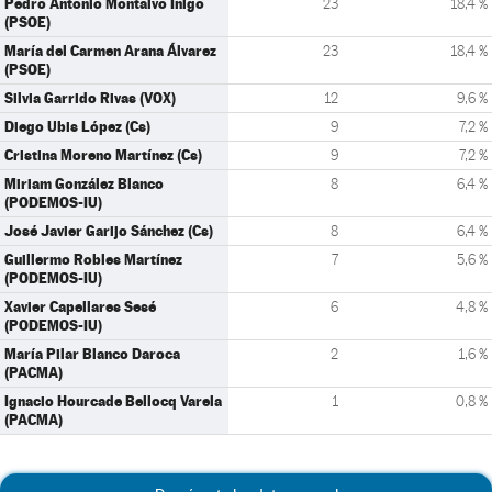
Pedro Antonio Montalvo Íñigo
23
18,4 %
(PSOE)
María del Carmen Arana Álvarez
23
18,4 %
(PSOE)
Silvia Garrido Rivas (VOX)
12
9,6 %
Diego Ubis López (Cs)
9
7,2 %
Cristina Moreno Martínez (Cs)
9
7,2 %
Miriam González Blanco
8
6,4 %
(PODEMOS-IU)
José Javier Garijo Sánchez (Cs)
8
6,4 %
Guillermo Robles Martínez
7
5,6 %
(PODEMOS-IU)
Xavier Capellares Sesé
6
4,8 %
(PODEMOS-IU)
María Pilar Blanco Daroca
2
1,6 %
(PACMA)
Ignacio Hourcade Bellocq Varela
1
0,8 %
(PACMA)