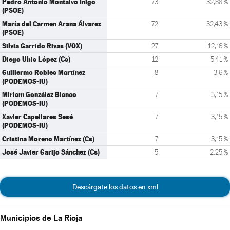
Pedro Antonio Montalvo Íñigo
73
32,88 %
(PSOE)
María del Carmen Arana Álvarez
72
32,43 %
(PSOE)
Silvia Garrido Rivas (VOX)
27
12,16 %
Diego Ubis López (Cs)
12
5,41 %
Guillermo Robles Martínez
8
3,6 %
(PODEMOS-IU)
Miriam González Blanco
7
3,15 %
(PODEMOS-IU)
Xavier Capellares Sesé
7
3,15 %
(PODEMOS-IU)
Cristina Moreno Martínez (Cs)
7
3,15 %
José Javier Garijo Sánchez (Cs)
5
2,25 %
Descárgate los datos en xml
Municipios de La Rioja