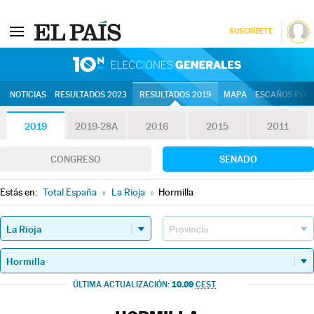
SUSCRÍBETE
10N | Eleccion
NOTICIAS
RESULTADOS 2023
RESULTADOS 2019
MAPA
ESCAÑOS POR 
2019
2019-28A
2016
2015
2011
CONGRESO
SENADO
Estás en:
Total España
»
La Rioja
»
Hormilla
10.09
ÚLTIMA ACTUALIZACIÓN:
CEST