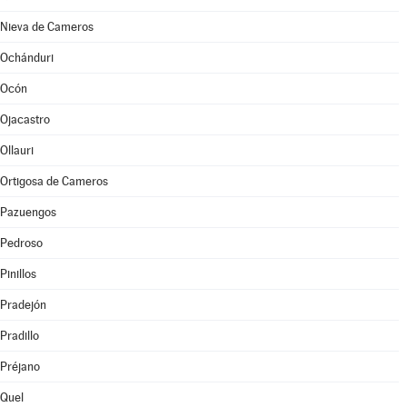
Nieva de Cameros
Ochánduri
Ocón
Ojacastro
Ollauri
Ortigosa de Cameros
Pazuengos
Pedroso
Pinillos
Pradejón
Pradillo
Préjano
Quel