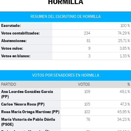
HORMILLA
RESUMEN DEL ESCRUTINIO DE HORMILLA
Escrutado:
100 %
Votos contabilizados:
234
74,29 %
Abstenciones:
81
25,71 %
Votos nulos:
9
3,85 %
Votos en blanco:
3
1,33 %
VOTOS POR SENADORES EN HORMILLA
PARTIDO
VOTOS
%
Ana Lourdes González García
109
49,1 %
(PP)
Carlos Yécora Roca (PP)
105
47,3 %
Rosa María Ortega Martínez (PP)
102
45,95 %
María Victoria de Pablo Dávila
76
34,23 %
(PSOE)