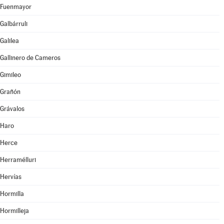
Fuenmayor
Galbárruli
Galilea
Gallinero de Cameros
Gimileo
Grañón
Grávalos
Haro
Herce
Herramélluri
Hervías
Hormilla
Hormilleja