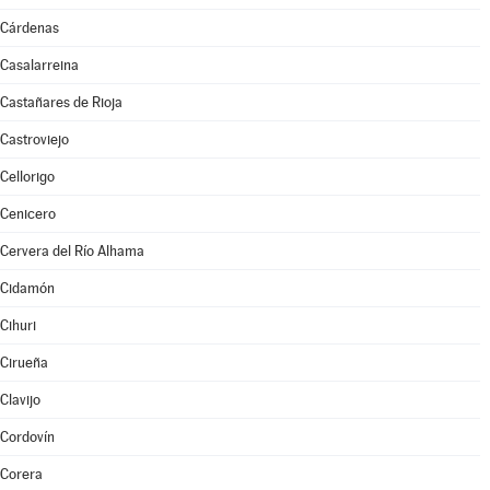
Cárdenas
Casalarreina
Castañares de Rioja
Castroviejo
Cellorigo
Cenicero
Cervera del Río Alhama
Cidamón
Cihuri
Cirueña
Clavijo
Cordovín
Corera