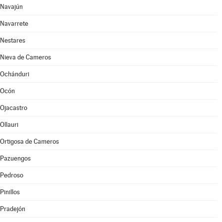
Navajún
Navarrete
Nestares
Nieva de Cameros
Ochánduri
Ocón
Ojacastro
Ollauri
Ortigosa de Cameros
Pazuengos
Pedroso
Pinillos
Pradejón