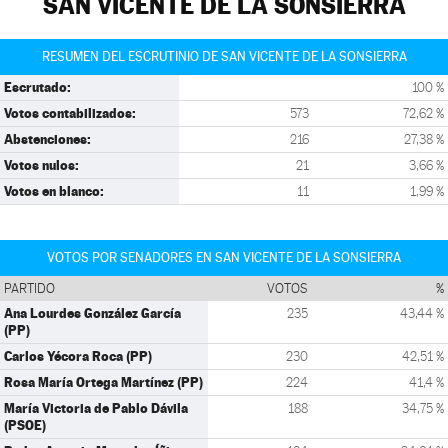
SAN VICENTE DE LA SONSIERRA
RESUMEN DEL ESCRUTINIO DE SAN VICENTE DE LA SONSIERRA
Escrutado:
100 %
Votos contabilizados:
573
72,62 %
Abstenciones:
216
27,38 %
Votos nulos:
21
3,66 %
Votos en blanco:
11
1,99 %
VOTOS POR SENADORES EN SAN VICENTE DE LA SONSIERRA
PARTIDO
VOTOS
%
Ana Lourdes González García
235
43,44 %
(PP)
Carlos Yécora Roca (PP)
230
42,51 %
Rosa María Ortega Martínez (PP)
224
41,4 %
María Victoria de Pablo Dávila
188
34,75 %
(PSOE)