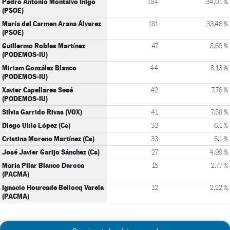
Pedro Antonio Montalvo Íñigo
184
34,01 %
(PSOE)
María del Carmen Arana Álvarez
181
33,46 %
(PSOE)
Guillermo Robles Martínez
47
8,69 %
(PODEMOS-IU)
Miriam González Blanco
44
8,13 %
(PODEMOS-IU)
Xavier Capellares Sesé
42
7,76 %
(PODEMOS-IU)
Silvia Garrido Rivas (VOX)
41
7,58 %
Diego Ubis López (Cs)
33
6,1 %
Cristina Moreno Martínez (Cs)
33
6,1 %
José Javier Garijo Sánchez (Cs)
27
4,99 %
María Pilar Blanco Daroca
15
2,77 %
(PACMA)
Ignacio Hourcade Bellocq Varela
12
2,22 %
(PACMA)