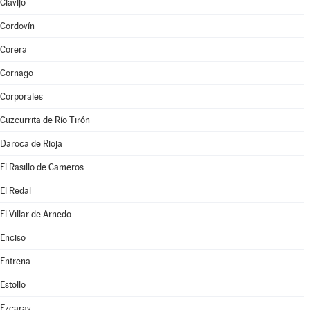
Clavijo
Cordovín
Corera
Cornago
Corporales
Cuzcurrita de Río Tirón
Daroca de Rioja
El Rasillo de Cameros
El Redal
El Villar de Arnedo
Enciso
Entrena
Estollo
Ezcaray