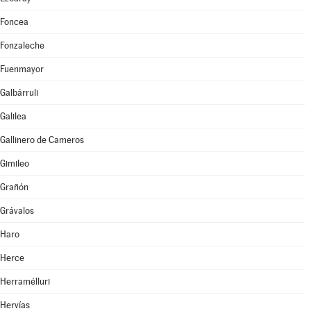
Foncea
Fonzaleche
Fuenmayor
Galbárruli
Galilea
Gallinero de Cameros
Gimileo
Grañón
Grávalos
Haro
Herce
Herramélluri
Hervías