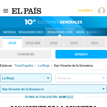
SUSCRÍBETE
10N | Eleccion
NOTICIAS
RESULTADOS 2023
RESULTADOS 2019
MAPA
ESCAÑOS POR 
2019
2019-28A
2016
2015
2011
CONGRESO
SENADO
Estás en:
Total España
»
La Rioja
»
San Vicente de la Sonsierra
10.09
ÚLTIMA ACTUALIZACIÓN:
CEST