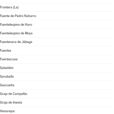
Frontera (La)
Fuente de Pedro Naharro
Fuentelespino de Haro
Fuentelespino de Moya
Fuentenava de Jábaga
Fuentes
Fuertescusa
Gabaldón
Garaballa
Gascueña
Graja de Campalbo
Graja de Iniesta
Henarejos