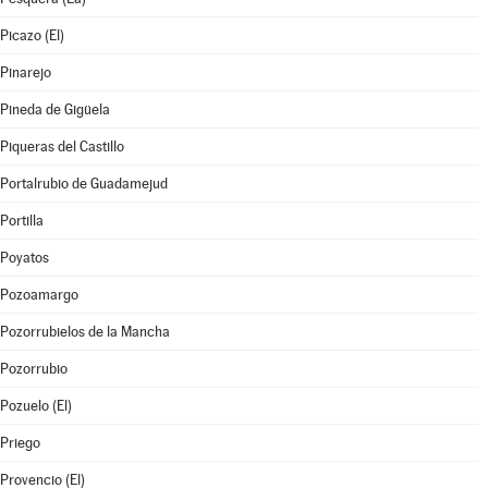
Picazo (El)
Pinarejo
Pineda de Gigüela
Piqueras del Castillo
Portalrubio de Guadamejud
Portilla
Poyatos
Pozoamargo
Pozorrubielos de la Mancha
Pozorrubio
Pozuelo (El)
Priego
Provencio (El)