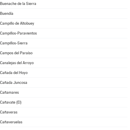
Buenache de la Sierra
Buendía
Campillo de Altobuey
Campillos-Paravientos
Campillos-Sierra
Campos del Paraíso
Canalejas del Arroyo
Cañada del Hoyo
Cañada Juncosa
Cañamares
Cañavate (El)
Cañaveras
Cañaveruelas