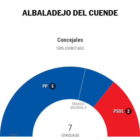
ALBALADEJO DEL CUENDE
Concejales
100
%
ESCRUTADO
5
PP
Mayoría
absoluta
4
2
PSOE
7
2007
CONCEJALES