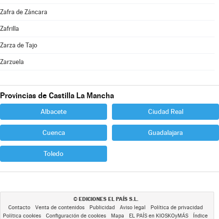
Zafra de Záncara
Zafrilla
Zarza de Tajo
Zarzuela
Provincias de Castilla La Mancha
Albacete
Ciudad Real
Cuenca
Guadalajara
Toledo
EDICIONES EL PAÍS S.L.
©
Contacto
Venta de contenidos
Publicidad
Aviso legal
Política de privacidad
Política cookies
Configuración de cookies
Mapa
EL PAÍS en KIOSKOyMÁS
Índice