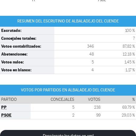
PP
PSOE
RESUMEN DEL ESCRUTINIO DE ALBALADEJO DEL CUENDE
Escrutado:
100 %
Concejales totales:
7
Votos contabilizados:
346
87,82 %
Abstenciones:
48
12,18 %
Votos nulos:
5
1,45 %
Votos en blanco:
4
1,17 %
VOTOS POR PARTIDOS EN ALBALADEJO DEL CUENDE
PARTIDO
CONCEJALES
VOTOS
%
PP
5
238
69,79 %
PSOE
2
99
29,03 %
Descárgate los datos en xml