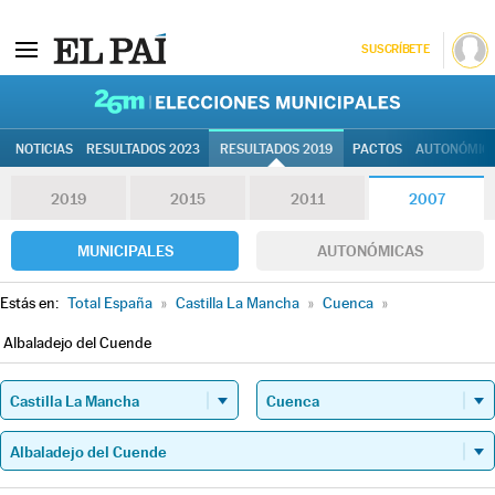
SUSCRÍBETE
26M | Elec
NOTICIAS
RESULTADOS 2023
RESULTADOS 2019
PACTOS
AUTONÓMIC
2019
2015
2011
2007
MUNICIPALES
AUTONÓMICAS
Estás en:
Total España
»
Castilla La Mancha
»
Cuenca
»
Albaladejo del Cuende