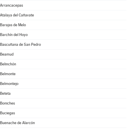
Arrancacepas
Atalaya del Cañavate
Barajas de Melo
Barchín del Hoyo
Bascuñana de San Pedro
Beamud
Belinchón
Belmonte
Belmontejo
Beteta
Boniches
Buciegas
Buenache de Alarcón