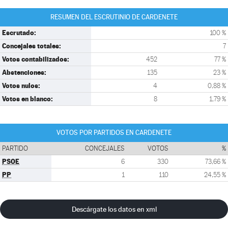
RESUMEN DEL ESCRUTINIO DE CARDENETE
Escrutado:
100 %
Concejales totales:
7
Votos contabilizados:
452
77 %
Abstenciones:
135
23 %
Votos nulos:
4
0,88 %
Votos en blanco:
8
1,79 %
VOTOS POR PARTIDOS EN CARDENETE
PARTIDO
CONCEJALES
VOTOS
%
PSOE
6
330
73,66 %
PP
1
110
24,55 %
Descárgate los datos en xml