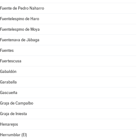
Fuente de Pedro Naharro
Fuentelespino de Haro
Fuentelespino de Moya
Fuentenava de Jábaga
Fuentes
Fuertescusa
Gabaldón
Garaballa
Gascueña
Graja de Campalbo
Graja de Iniesta
Henarejos
Herrumblar (El)