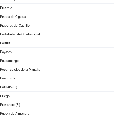
Pinarejo
Pineda de Gigüela
Piqueras del Castillo
Portalrubio de Guadamejud
Portilla
Poyatos
Pozoamargo
Pozorrubielos de la Mancha
Pozorrubio
Pozuelo (El)
Priego
Provencio (El)
Puebla de Almenara