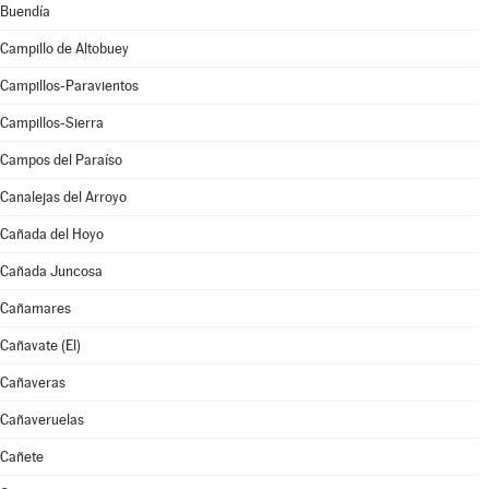
Buendía
Campillo de Altobuey
Campillos-Paravientos
Campillos-Sierra
Campos del Paraíso
Canalejas del Arroyo
Cañada del Hoyo
Cañada Juncosa
Cañamares
Cañavate (El)
Cañaveras
Cañaveruelas
Cañete