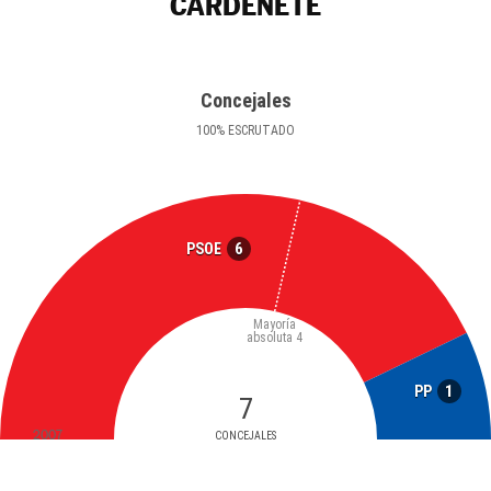
CARDENETE
Concejales
100
%
ESCRUTADO
6
PSOE
Mayoría
absoluta
4
1
PP
7
2007
CONCEJALES