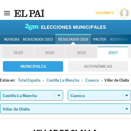
SUSCRÍBETE
26M | Elec
NOTICIAS
RESULTADOS 2023
RESULTADOS 2019
PACTOS
AUTONÓMIC
2019
2015
2011
2007
MUNICIPALES
AUTONÓMICAS
Estás en:
Total España
»
Castilla La Mancha
»
Cuenca
»
Villar de Olalla