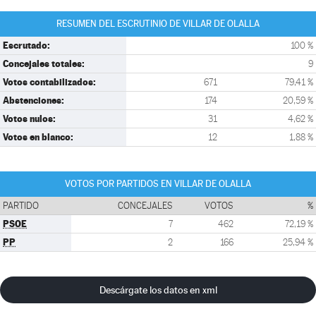
RESUMEN DEL ESCRUTINIO DE VILLAR DE OLALLA
Escrutado:
100 %
Concejales totales:
9
Votos contabilizados:
671
79,41 %
Abstenciones:
174
20,59 %
Votos nulos:
31
4,62 %
Votos en blanco:
12
1,88 %
VOTOS POR PARTIDOS EN VILLAR DE OLALLA
PARTIDO
CONCEJALES
VOTOS
%
PSOE
7
462
72,19 %
PP
2
166
25,94 %
Descárgate los datos en xml