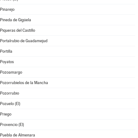
Pinarejo
Pineda de Gigüela
Piqueras del Castillo
Portalrubio de Guadamejud
Portilla
Poyatos
Pozoamargo
Pozorrubielos de la Mancha
Pozorrubio
Pozuelo (El)
Priego
Provencio (El)
Puebla de Almenara