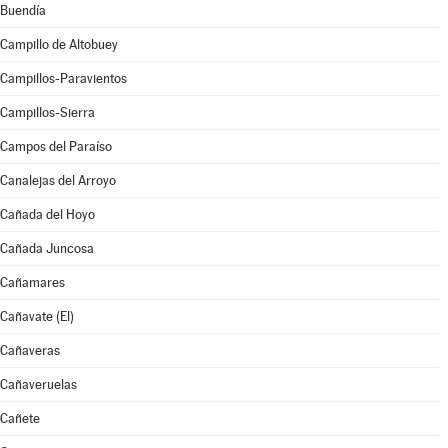
Buendía
Campillo de Altobuey
Campillos-Paravientos
Campillos-Sierra
Campos del Paraíso
Canalejas del Arroyo
Cañada del Hoyo
Cañada Juncosa
Cañamares
Cañavate (El)
Cañaveras
Cañaveruelas
Cañete