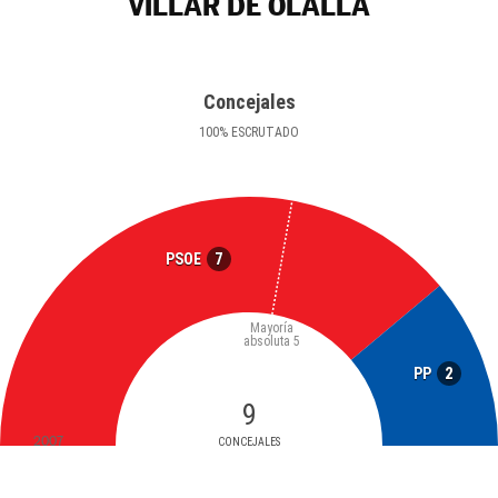
VILLAR DE OLALLA
Concejales
100
%
ESCRUTADO
7
PSOE
Mayoría
absoluta
5
2
PP
9
2007
CONCEJALES