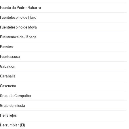
Fuente de Pedro Naharro
Fuentelespino de Haro
Fuentelespino de Moya
Fuentenava de Jábaga
Fuentes
Fuertescusa
Gabaldón
Garaballa
Gascueña
Graja de Campalbo
Graja de Iniesta
Henarejos
Herrumblar (El)