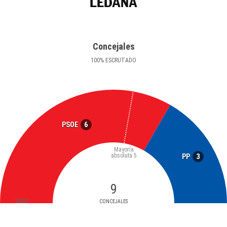
LEDAÑA
Concejales
100
%
ESCRUTADO
6
PSOE
Mayoría
absoluta
5
3
PP
9
2007
CONCEJALES