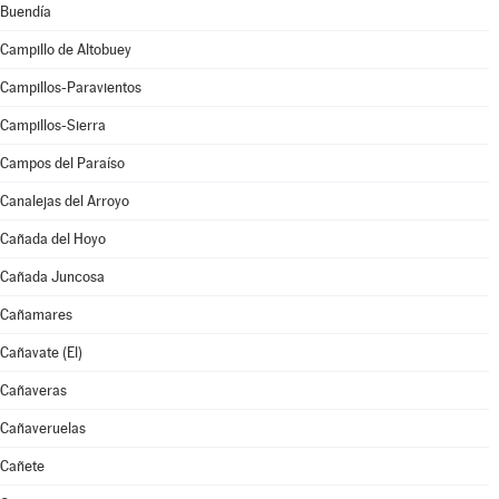
Buendía
Campillo de Altobuey
Campillos-Paravientos
Campillos-Sierra
Campos del Paraíso
Canalejas del Arroyo
Cañada del Hoyo
Cañada Juncosa
Cañamares
Cañavate (El)
Cañaveras
Cañaveruelas
Cañete