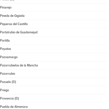
Pinarejo
Pineda de Gigüela
Piqueras del Castillo
Portalrubio de Guadamejud
Portilla
Poyatos
Pozoamargo
Pozorrubielos de la Mancha
Pozorrubio
Pozuelo (El)
Priego
Provencio (El)
Puebla de Almenara