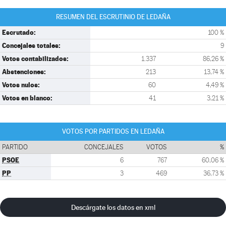
RESUMEN DEL ESCRUTINIO DE LEDAÑA
Escrutado:
100 %
Concejales totales:
9
Votos contabilizados:
1.337
86,26 %
Abstenciones:
213
13,74 %
Votos nulos:
60
4,49 %
Votos en blanco:
41
3,21 %
VOTOS POR PARTIDOS EN LEDAÑA
PARTIDO
CONCEJALES
VOTOS
%
PSOE
6
767
60,06 %
PP
3
469
36,73 %
Descárgate los datos en xml