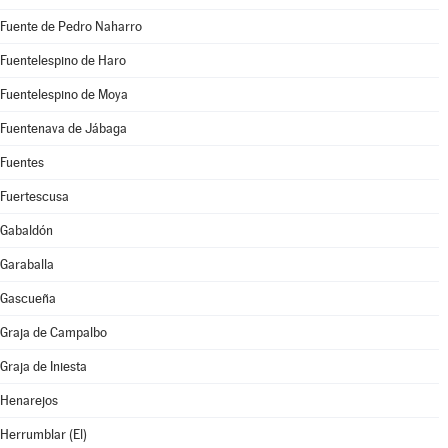
Fuente de Pedro Naharro
Fuentelespino de Haro
Fuentelespino de Moya
Fuentenava de Jábaga
Fuentes
Fuertescusa
Gabaldón
Garaballa
Gascueña
Graja de Campalbo
Graja de Iniesta
Henarejos
Herrumblar (El)