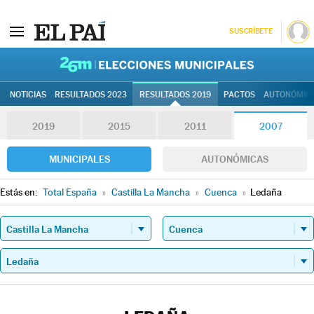
SUSCRÍBETE
26M | Elec
NOTICIAS
RESULTADOS 2023
RESULTADOS 2019
PACTOS
AUTONÓMIC
2019
2015
2011
2007
MUNICIPALES
AUTONÓMICAS
Estás en:
Total España
»
Castilla La Mancha
»
Cuenca
»
Ledaña