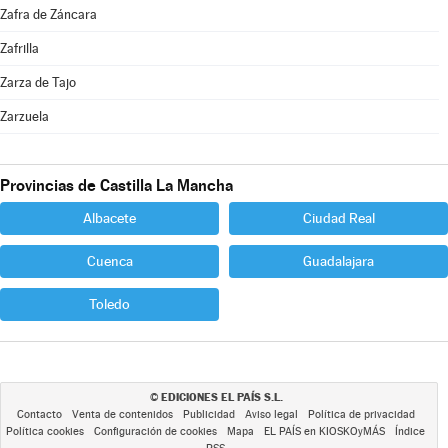
Zafra de Záncara
Zafrilla
Zarza de Tajo
Zarzuela
Provincias de Castilla La Mancha
Albacete
Ciudad Real
Cuenca
Guadalajara
Toledo
EDICIONES EL PAÍS S.L.
©
Contacto
Venta de contenidos
Publicidad
Aviso legal
Política de privacidad
Política cookies
Configuración de cookies
Mapa
EL PAÍS en KIOSKOyMÁS
Índice