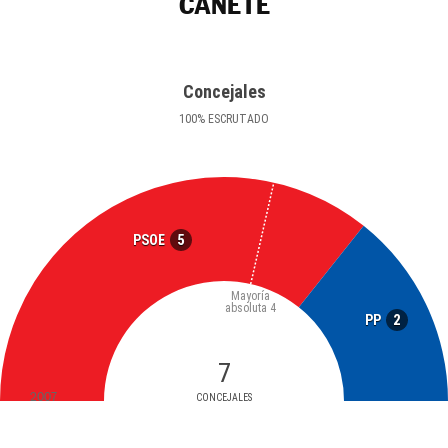
CAÑETE
Concejales
100
%
ESCRUTADO
5
PSOE
Mayoría
absoluta
4
2
PP
7
2007
CONCEJALES