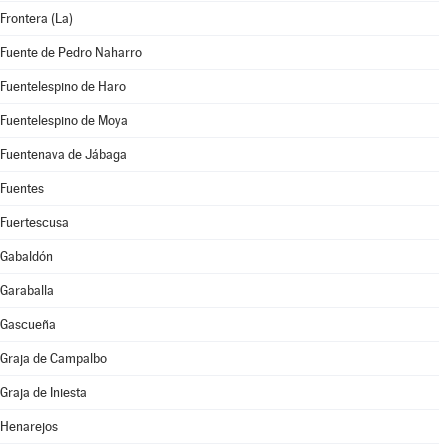
Frontera (La)
Fuente de Pedro Naharro
Fuentelespino de Haro
Fuentelespino de Moya
Fuentenava de Jábaga
Fuentes
Fuertescusa
Gabaldón
Garaballa
Gascueña
Graja de Campalbo
Graja de Iniesta
Henarejos