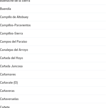
Buenache de la Sierra
Buendía
Campillo de Altobuey
Campillos-Paravientos
Campillos-Sierra
Campos del Paraíso
Canalejas del Arroyo
Cañada del Hoyo
Cañada Juncosa
Cañamares
Cañavate (El)
Cañaveras
Cañaveruelas
Cañete