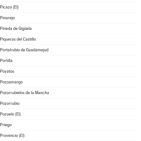
Picazo (El)
Pinarejo
Pineda de Gigüela
Piqueras del Castillo
Portalrubio de Guadamejud
Portilla
Poyatos
Pozoamargo
Pozorrubielos de la Mancha
Pozorrubio
Pozuelo (El)
Priego
Provencio (El)