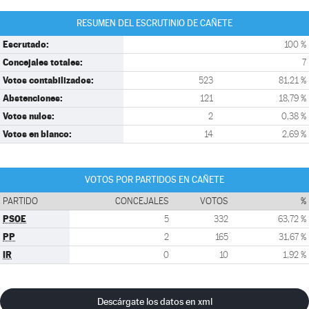
RESUMEN DEL ESCRUTINIO DE CAÑETE
Escrutado:
100 %
Concejales totales:
7
Votos contabilizados:
523
81,21 %
Abstenciones:
121
18,79 %
Votos nulos:
2
0,38 %
Votos en blanco:
14
2,69 %
VOTOS POR PARTIDOS EN CAÑETE
PARTIDO
CONCEJALES
VOTOS
%
PSOE
5
332
63,72 %
PP
2
165
31,67 %
IR
0
10
1,92 %
Descárgate los datos en xml