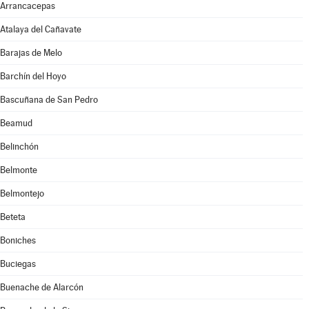
Arrancacepas
Atalaya del Cañavate
Barajas de Melo
Barchín del Hoyo
Bascuñana de San Pedro
Beamud
Belinchón
Belmonte
Belmontejo
Beteta
Boniches
Buciegas
Buenache de Alarcón