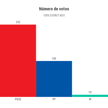
Número de votos
100
%
ESCRUTADO
332
165
10
PSOE
PP
IR