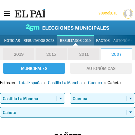
SUSCRÍBETE
26M | Elec
NOTICIAS
RESULTADOS 2023
RESULTADOS 2019
PACTOS
AUTONÓMIC
2019
2015
2011
2007
MUNICIPALES
AUTONÓMICAS
Estás en:
Total España
»
Castilla La Mancha
»
Cuenca
»
Cañete