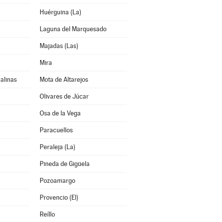
Huérguina (La)
Laguna del Marquesado
Majadas (Las)
Mira
alinas
Mota de Altarejos
Olivares de Júcar
Osa de la Vega
Paracuellos
Peraleja (La)
Pineda de Gigüela
Pozoamargo
Provencio (El)
Reíllo