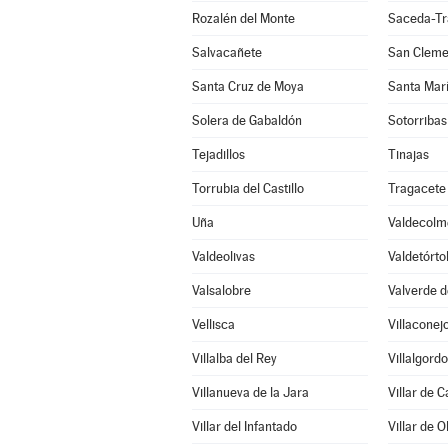
Rozalén del Monte
Saceda-Tr
Salvacañete
San Cleme
Santa Cruz de Moya
Santa Mar
Solera de Gabaldón
Sotorribas
Tejadillos
Tinajas
Torrubia del Castillo
Tragacete
Uña
Valdecolm
Valdeolivas
Valdetórto
Valsalobre
Valverde d
Vellisca
Villaconej
Villalba del Rey
Villalgord
Villanueva de la Jara
Villar de 
Villar del Infantado
Villar de O