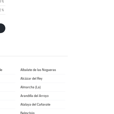
9 %
2 %
de
Albalate de las Nogueras
Alcázar del Rey
Almarcha (La)
Arandilla del Arroyo
Atalaya del Cañavate
Belinchón