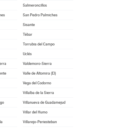
Salmeroncillos
hes
San Pedro Palmiches
Sisante
Tébar
Torrubia del Campo
Uclés
erra
Valdemoro-Sierra
ente
Valle de Altomira (El)
Vega del Codorno
Villalba de la Sierra
ago
Villanueva de Guadamejud
Villar del Humo
la
Villarejo-Periesteban