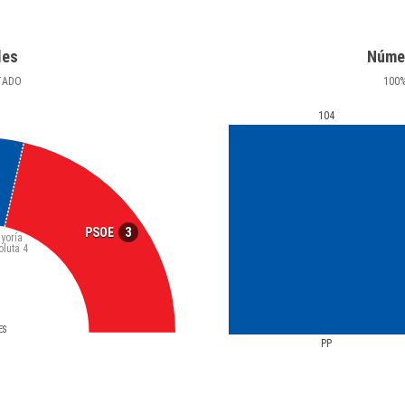
les
Núme
TADO
100
104
3
PSOE
yoría
oluta
4
ES
PP