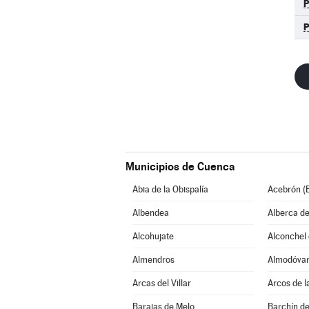
Municipios de Cuenca
Abia de la Obispalía
Acebrón (E
Albendea
Alberca de
Alcohujate
Alconchel d
Almendros
Almodóvar 
Arcas del Villar
Arcos de l
Barajas de Melo
Barchín de