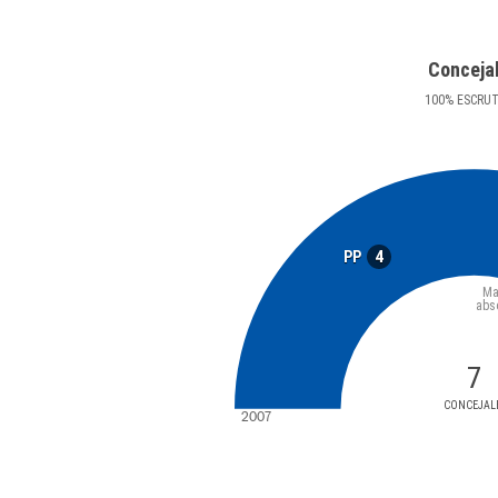
Conceja
100
%
ESCRU
4
PP
Ma
abs
7
CONCEJAL
2007