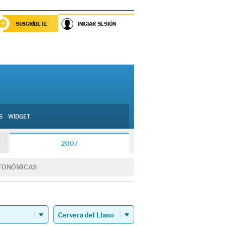
SUSCRÍBETE
INICIAR SESIÓN
S
WIDGET
2007
TONÓMICAS