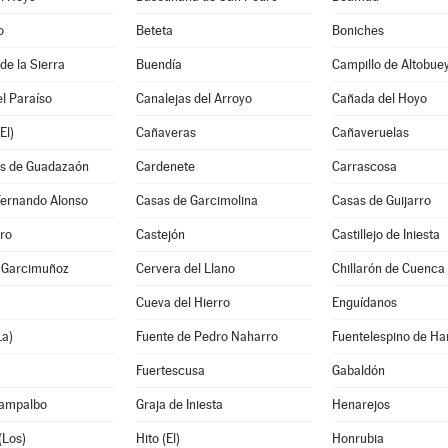
o
Beteta
Boniches
e la Sierra
Buendía
Campillo de Altobue
l Paraíso
Canalejas del Arroyo
Cañada del Hoyo
El)
Cañaveras
Cañaveruelas
s de Guadazaón
Cardenete
Carrascosa
Fernando Alonso
Casas de Garcimolina
Casas de Guijarro
ro
Castejón
Castillejo de Iniesta
e Garcimuñoz
Cervera del Llano
Chillarón de Cuenca
Cueva del Hierro
Enguídanos
La)
Fuente de Pedro Naharro
Fuentelespino de Ha
Fuertescusa
Gabaldón
Campalbo
Graja de Iniesta
Henarejos
(Los)
Hito (El)
Honrubia