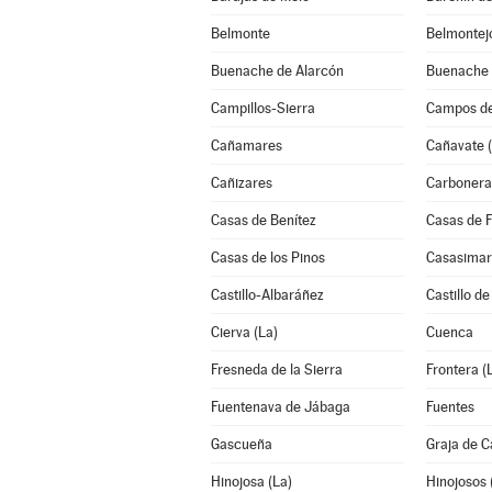
Belmonte
Belmontej
Buenache de Alarcón
Buenache d
Campillos-Sierra
Campos de
Cañamares
Cañavate (
Cañizares
Carbonera
Casas de Benítez
Casas de 
Casas de los Pinos
Casasimar
Castillo-Albaráñez
Castillo d
Cierva (La)
Cuenca
Fresneda de la Sierra
Frontera (
Fuentenava de Jábaga
Fuentes
Gascueña
Graja de 
Hinojosa (La)
Hinojosos 