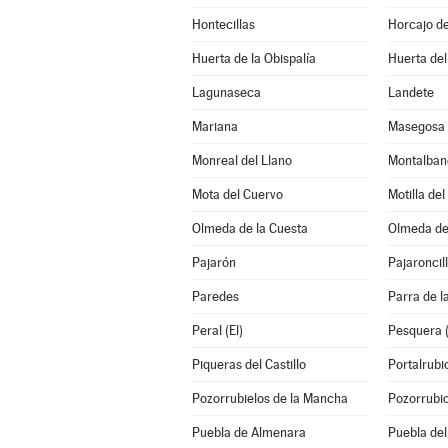
Hontecillas
Horcajo d
Huerta de la Obispalía
Huerta de
Lagunaseca
Landete
Mariana
Masegosa
Monreal del Llano
Montalban
Mota del Cuervo
Motilla de
Olmeda de la Cuesta
Olmeda de
Pajarón
Pajaroncil
Paredes
Parra de l
Peral (El)
Pesquera 
Piqueras del Castillo
Portalrub
Pozorrubielos de la Mancha
Pozorrubi
Puebla de Almenara
Puebla del