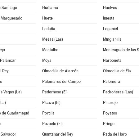
e Santiago
Huélamo
Huelves
l Marquesado
Huete
Iniesta
Ledaña
Leganiel
Mesas (Las)
Minglanilla
ejo
Montalbo
Monteagudo de las S
l Palancar
Moya
Narboneta
l Rey
Olmedilla de Alarcón
Olmedilla de Eliz
lo
Palomares del Campo
Palomera
as Vegas (La)
Pedernoso (El)
Pedroñeras (Las)
(La)
Picazo (El)
Pinarejo
io de Guadamejud
Portilla
Poyatos
o
Pozuelo (El)
Priego
 Salvador
Quintanar del Rey
Rada de Haro