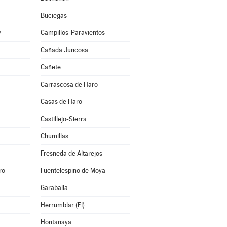
Buciegas
y
Campillos-Paravientos
Cañada Juncosa
Cañete
Carrascosa de Haro
Casas de Haro
Castillejo-Sierra
Chumillas
Fresneda de Altarejos
ro
Fuentelespino de Moya
Garaballa
Herrumblar (El)
Hontanaya