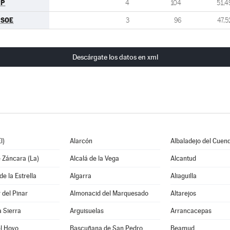
PP
4
104
51,4
PSOE
3
96
47,5
Descárgate los datos en xml
l)
Alarcón
Albaladejo del Cuen
 Záncara (La)
Alcalá de la Vega
Alcantud
e la Estrella
Algarra
Aliaguilla
del Pinar
Almonacid del Marquesado
Altarejos
a Sierra
Arguisuelas
Arrancacepas
l Hoyo
Bascuñana de San Pedro
Beamud