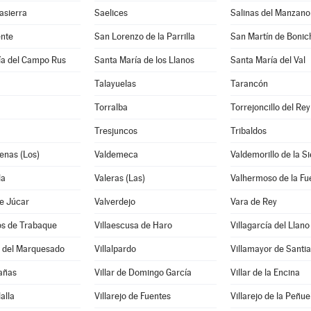
asierra
Saelices
Salinas del Manzano
nte
San Lorenzo de la Parrilla
San Martín de Bonic
ía del Campo Rus
Santa María de los Llanos
Santa María del Val
Talayuelas
Tarancón
Torralba
Torrejoncillo del Rey
Tresjuncos
Tribaldos
enas (Los)
Valdemeca
Valdemorillo de la Si
la
Valeras (Las)
Valhermoso de la Fu
e Júcar
Valverdejo
Vara de Rey
os de Trabaque
Villaescusa de Haro
Villagarcía del Llano
o del Marquesado
Villalpardo
Villamayor de Santi
Cañas
Villar de Domingo García
Villar de la Encina
lalla
Villarejo de Fuentes
Villarejo de la Peñue