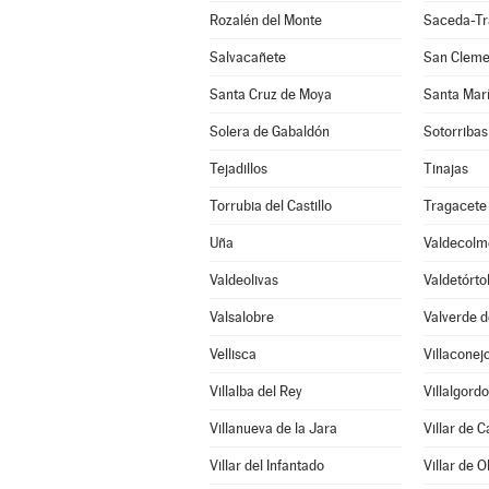
Rozalén del Monte
Saceda-Tr
Salvacañete
San Cleme
Santa Cruz de Moya
Santa Mar
Solera de Gabaldón
Sotorribas
Tejadillos
Tinajas
Torrubia del Castillo
Tragacete
Uña
Valdecolm
Valdeolivas
Valdetórto
Valsalobre
Valverde d
Vellisca
Villaconej
Villalba del Rey
Villalgord
Villanueva de la Jara
Villar de 
Villar del Infantado
Villar de O