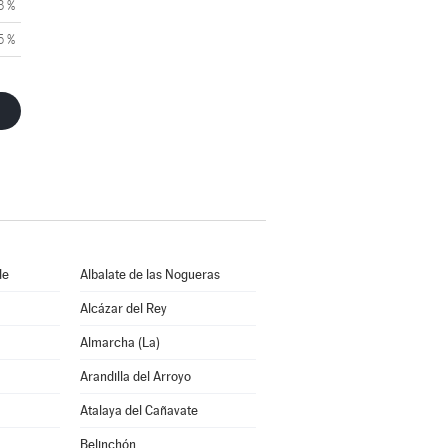
3 %
5 %
de
Albalate de las Nogueras
Alcázar del Rey
Almarcha (La)
Arandilla del Arroyo
Atalaya del Cañavate
Belinchón