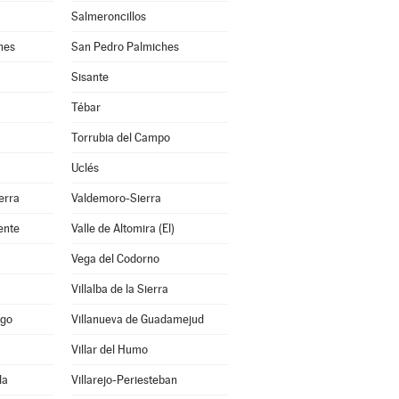
Salmeroncillos
hes
San Pedro Palmiches
Sisante
Tébar
Torrubia del Campo
Uclés
erra
Valdemoro-Sierra
ente
Valle de Altomira (El)
Vega del Codorno
Villalba de la Sierra
ago
Villanueva de Guadamejud
Villar del Humo
la
Villarejo-Periesteban