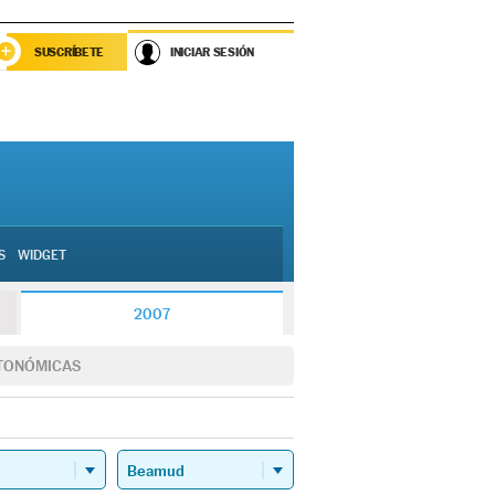
SUSCRÍBETE
INICIAR SESIÓN
S
WIDGET
2007
TONÓMICAS