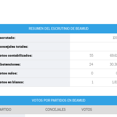
RESUMEN DEL ESCRUTINIO DE BEAMUD
scrutado:
10
oncejales totales:
otos contabilizados:
55
69,6
bstenciones:
24
30,3
otos nulos:
0
otos en blanco:
1
1,8
VOTOS POR PARTIDOS EN BEAMUD
ARTIDO
CONCEJALES
VOTOS