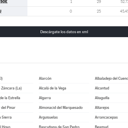
PSOE
1
29
52,7
U
0
25
45,4
Descárgate los datos en xml
l)
Alarcón
Albaladejo del Cuen
 Záncara (La)
Alcalá de la Vega
Alcantud
e la Estrella
Algarra
Aliaguilla
del Pinar
Almonacid del Marquesado
Altarejos
a Sierra
Arguisuelas
Arrancacepas
l Hoyo
Bascuñana de San Pedro
Beamud