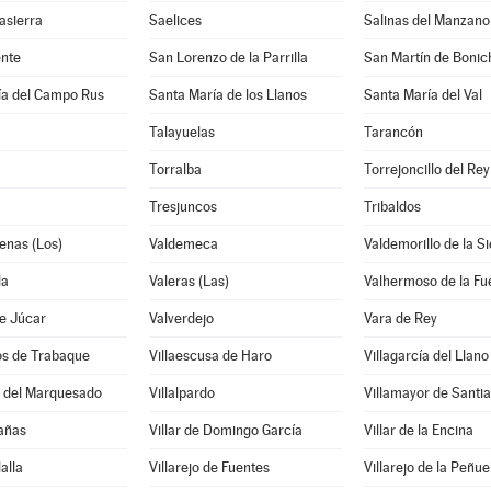
asierra
Saelices
Salinas del Manzano
nte
San Lorenzo de la Parrilla
San Martín de Bonic
ía del Campo Rus
Santa María de los Llanos
Santa María del Val
Talayuelas
Tarancón
Torralba
Torrejoncillo del Rey
Tresjuncos
Tribaldos
enas (Los)
Valdemeca
Valdemorillo de la Si
la
Valeras (Las)
Valhermoso de la Fu
e Júcar
Valverdejo
Vara de Rey
os de Trabaque
Villaescusa de Haro
Villagarcía del Llano
o del Marquesado
Villalpardo
Villamayor de Santi
Cañas
Villar de Domingo García
Villar de la Encina
lalla
Villarejo de Fuentes
Villarejo de la Peñue