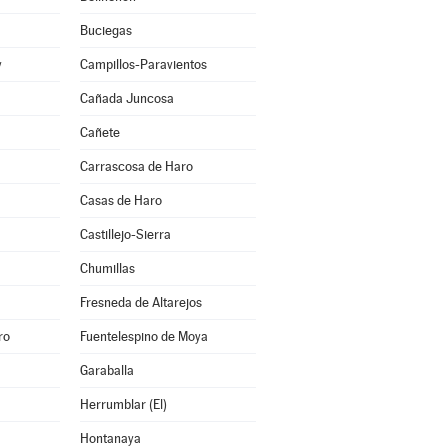
Buciegas
y
Campillos-Paravientos
Cañada Juncosa
Cañete
Carrascosa de Haro
Casas de Haro
Castillejo-Sierra
Chumillas
Fresneda de Altarejos
ro
Fuentelespino de Moya
Garaballa
Herrumblar (El)
Hontanaya