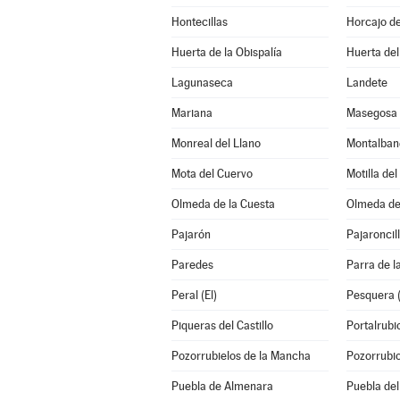
Hontecillas
Horcajo d
Huerta de la Obispalía
Huerta de
Lagunaseca
Landete
Mariana
Masegosa
Monreal del Llano
Montalban
Mota del Cuervo
Motilla de
Olmeda de la Cuesta
Olmeda de
Pajarón
Pajaroncil
Paredes
Parra de l
Peral (El)
Pesquera 
Piqueras del Castillo
Portalrub
Pozorrubielos de la Mancha
Pozorrubi
Puebla de Almenara
Puebla del