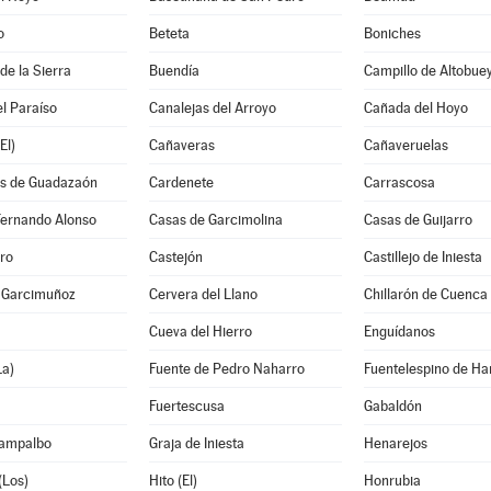
o
Beteta
Boniches
e la Sierra
Buendía
Campillo de Altobue
l Paraíso
Canalejas del Arroyo
Cañada del Hoyo
El)
Cañaveras
Cañaveruelas
s de Guadazaón
Cardenete
Carrascosa
Fernando Alonso
Casas de Garcimolina
Casas de Guijarro
ro
Castejón
Castillejo de Iniesta
e Garcimuñoz
Cervera del Llano
Chillarón de Cuenca
Cueva del Hierro
Enguídanos
La)
Fuente de Pedro Naharro
Fuentelespino de Ha
Fuertescusa
Gabaldón
Campalbo
Graja de Iniesta
Henarejos
(Los)
Hito (El)
Honrubia