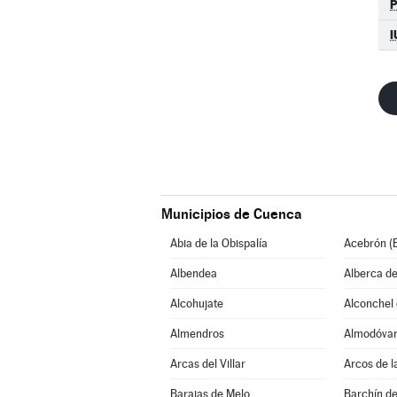
I
Municipios de Cuenca
Abia de la Obispalía
Acebrón (E
Albendea
Alberca de
Alcohujate
Alconchel d
Almendros
Almodóvar 
Arcas del Villar
Arcos de l
Barajas de Melo
Barchín de