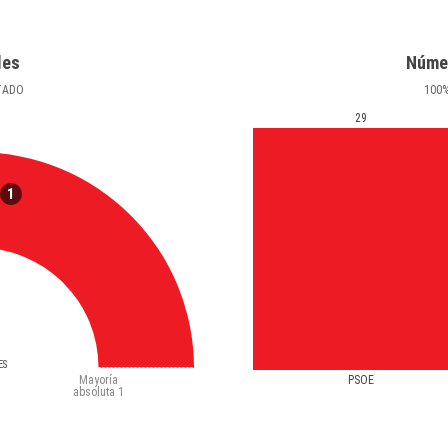
les
Núme
TADO
100
29
1
ES
Mayoría
PSOE
absoluta
1