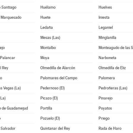
e Santiago
Huélamo
Huelves
l Marquesado
Huete
Iniesta
Ledaña
Leganiel
Mesas (Las)
Minglanilla
ejo
Montalbo
Monteagudo de las S
l Palancar
Moya
Narboneta
l Rey
Olmedilla de Alarcón
Olmedilla de Eliz
lo
Palomares del Campo
Palomera
as Vegas (La)
Pedernoso (El)
Pedroñeras (Las)
(La)
Picazo (El)
Pinarejo
io de Guadamejud
Portilla
Poyatos
o
Pozuelo (El)
Priego
 Salvador
Quintanar del Rey
Rada de Haro