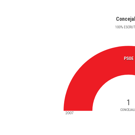
Conceja
100
%
ESCRU
PSOE
1
CONCEJAL
2007