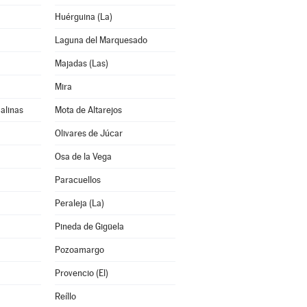
Huérguina (La)
Laguna del Marquesado
Majadas (Las)
Mira
alinas
Mota de Altarejos
Olivares de Júcar
Osa de la Vega
Paracuellos
Peraleja (La)
Pineda de Gigüela
Pozoamargo
Provencio (El)
Reíllo