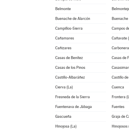
Belmonte
Belmontej
Buenache de Alarcón
Buenache d
Campillos-Sierra
Campos de
Cañamares
Cañavate (
Cañizares
Carbonera
Casas de Benítez
Casas de 
Casas de los Pinos
Casasimar
Castillo-Albaráñez
Castillo d
Cierva (La)
Cuenca
Fresneda de la Sierra
Frontera (
Fuentenava de Jábaga
Fuentes
Gascueña
Graja de 
Hinojosa (La)
Hinojosos 