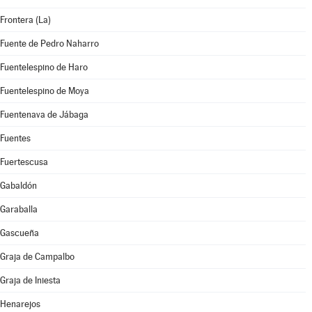
Frontera (La)
Fuente de Pedro Naharro
Fuentelespino de Haro
Fuentelespino de Moya
Fuentenava de Jábaga
Fuentes
Fuertescusa
Gabaldón
Garaballa
Gascueña
Graja de Campalbo
Graja de Iniesta
Henarejos