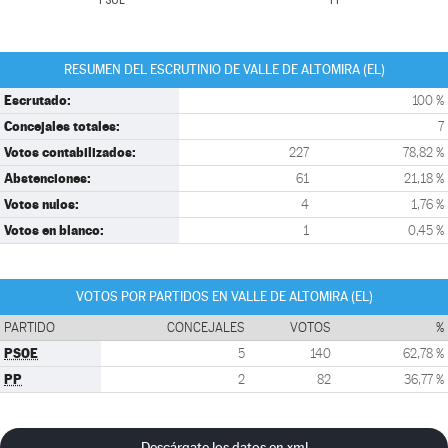
PSOE
PP
RESUMEN DEL ESCRUTINIO DE VALLE DE ALTOMIRA (EL)
Escrutado:
100 %
Concejales totales:
7
Votos contabilizados:
227
78,82 %
Abstenciones:
61
21,18 %
Votos nulos:
4
1,76 %
Votos en blanco:
1
0,45 %
VOTOS POR PARTIDOS EN VALLE DE ALTOMIRA (EL)
PARTIDO
CONCEJALES
VOTOS
%
PSOE
5
140
62,78 %
PP
2
82
36,77 %
Descárgate los datos en xml