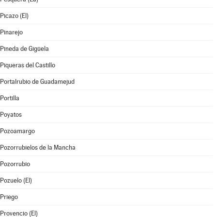
Picazo (El)
Pinarejo
Pineda de Gigüela
Piqueras del Castillo
Portalrubio de Guadamejud
Portilla
Poyatos
Pozoamargo
Pozorrubielos de la Mancha
Pozorrubio
Pozuelo (El)
Priego
Provencio (El)