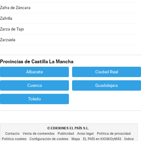
Zafra de Záncara
Zafrilla
Zarza de Tajo
Zarzuela
Provincias de Castilla La Mancha
Albacete
Ciudad Real
Cuenca
Guadalajara
Toledo
EDICIONES EL PAÍS S.L.
©
Contacto
Venta de contenidos
Publicidad
Aviso legal
Política de privacidad
Política cookies
Configuración de cookies
Mapa
EL PAÍS en KIOSKOyMÁS
Índice