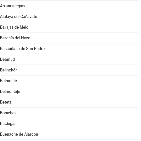
Arrancacepas
Atalaya del Cañavate
Barajas de Melo
Barchín del Hoyo
Bascuñana de San Pedro
Beamud
Belinchón
Belmonte
Belmontejo
Beteta
Boniches
Buciegas
Buenache de Alarcón