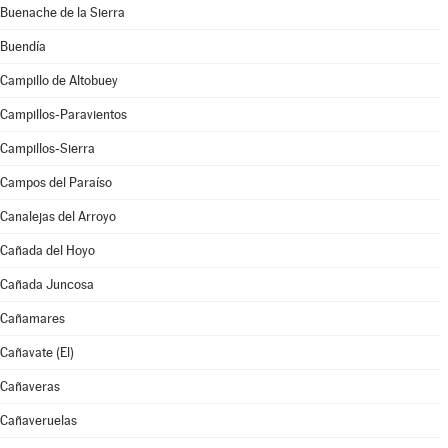
Buenache de la Sierra
Buendía
Campillo de Altobuey
Campillos-Paravientos
Campillos-Sierra
Campos del Paraíso
Canalejas del Arroyo
Cañada del Hoyo
Cañada Juncosa
Cañamares
Cañavate (El)
Cañaveras
Cañaveruelas