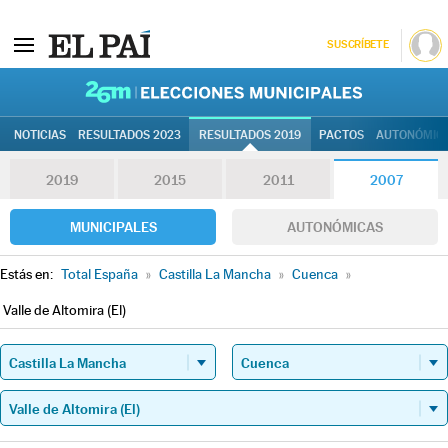
SUSCRÍBETE
26M | Elec
NOTICIAS
RESULTADOS 2023
RESULTADOS 2019
PACTOS
AUTONÓMIC
2019
2015
2011
2007
MUNICIPALES
AUTONÓMICAS
Estás en:
Total España
»
Castilla La Mancha
»
Cuenca
»
Valle de Altomira (El)