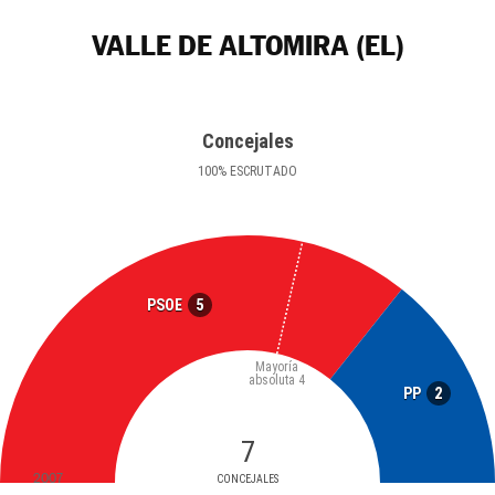
VALLE DE ALTOMIRA (EL)
Concejales
100
%
ESCRUTADO
5
PSOE
Mayoría
absoluta
4
2
PP
7
2007
CONCEJALES