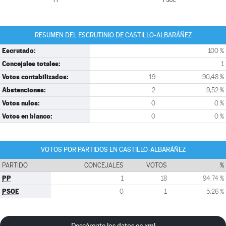
PP
PSOE
RESUMEN DEL ESCRUTINIO DE CASTILLO-ALBARÁÑEZ
Escrutado:
100 %
Concejales totales:
1
Votos contabilizados:
19
90,48 %
Abstenciones:
2
9,52 %
Votos nulos:
0
0 %
Votos en blanco:
0
0 %
VOTOS POR PARTIDOS EN CASTILLO-ALBARÁÑEZ
PARTIDO
CONCEJALES
VOTOS
%
PP
1
18
94,74 %
PSOE
0
1
5,26 %
Descárgate los datos en xml