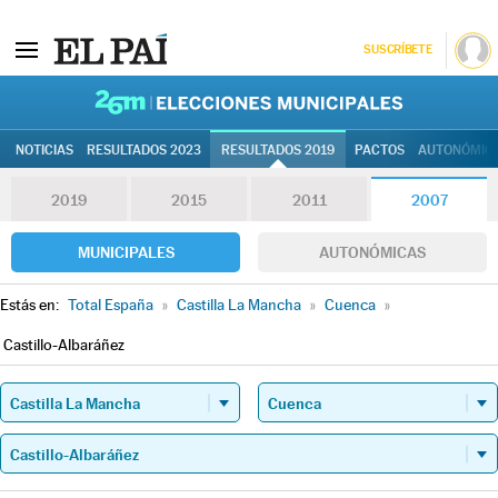
SUSCRÍBETE
26M | Elec
NOTICIAS
RESULTADOS 2023
RESULTADOS 2019
PACTOS
AUTONÓMIC
2019
2015
2011
2007
MUNICIPALES
AUTONÓMICAS
Estás en:
Total España
»
Castilla La Mancha
»
Cuenca
»
Castillo-Albaráñez