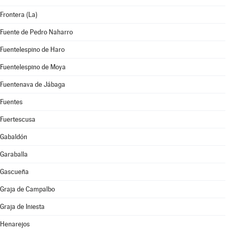
Frontera (La)
Fuente de Pedro Naharro
Fuentelespino de Haro
Fuentelespino de Moya
Fuentenava de Jábaga
Fuentes
Fuertescusa
Gabaldón
Garaballa
Gascueña
Graja de Campalbo
Graja de Iniesta
Henarejos