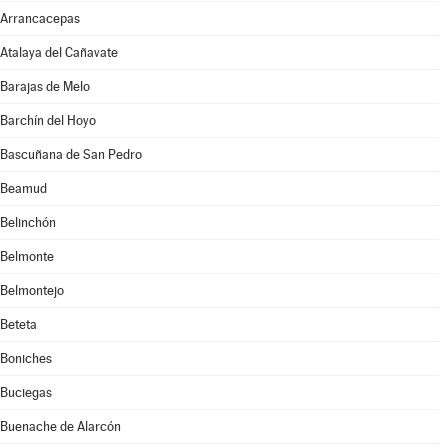
Arrancacepas
Atalaya del Cañavate
Barajas de Melo
Barchín del Hoyo
Bascuñana de San Pedro
Beamud
Belinchón
Belmonte
Belmontejo
Beteta
Boniches
Buciegas
Buenache de Alarcón