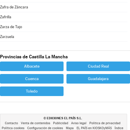
Zafra de Záncara
Zafrilla
Zarza de Tajo
Zarzuela
Provincias de Castilla La Mancha
Albacete
Ciudad Real
Cuenca
Guadalajara
Toledo
EDICIONES EL PAÍS S.L.
©
Contacto
Venta de contenidos
Publicidad
Aviso legal
Política de privacidad
Política cookies
Configuración de cookies
Mapa
EL PAÍS en KIOSKOyMÁS
Índice