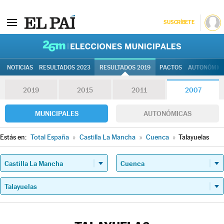
SUSCRÍBETE
26M | Elec
NOTICIAS
RESULTADOS 2023
RESULTADOS 2019
PACTOS
AUTONÓMIC
2019
2015
2011
2007
MUNICIPALES
AUTONÓMICAS
Estás en:
Total España
»
Castilla La Mancha
»
Cuenca
»
Talayuelas