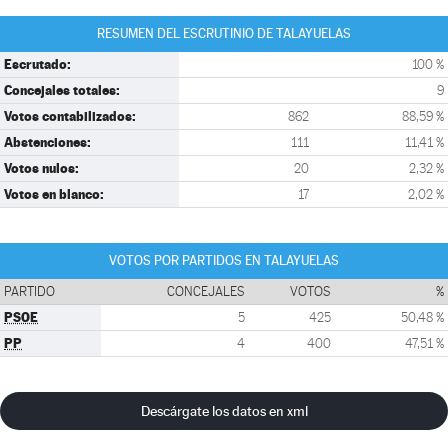
RESUMEN DEL ESCRUTINIO DE TALAYUELAS
Escrutado:
100 %
Concejales totales:
9
Votos contabilizados:
862
88,59 %
Abstenciones:
111
11,41 %
Votos nulos:
20
2,32 %
Votos en blanco:
17
2,02 %
VOTOS POR PARTIDOS EN TALAYUELAS
PARTIDO
CONCEJALES
VOTOS
%
PSOE
5
425
50,48 %
PP
4
400
47,51 %
Descárgate los datos en xml