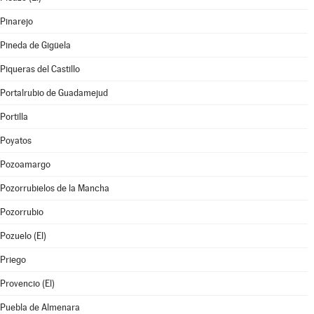
Pinarejo
Pineda de Gigüela
Piqueras del Castillo
Portalrubio de Guadamejud
Portilla
Poyatos
Pozoamargo
Pozorrubielos de la Mancha
Pozorrubio
Pozuelo (El)
Priego
Provencio (El)
Puebla de Almenara