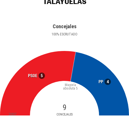
TALAYUELAS
Concejales
100
%
ESCRUTADO
5
PSOE
4
PP
Mayoría
absoluta
5
9
2007
CONCEJALES