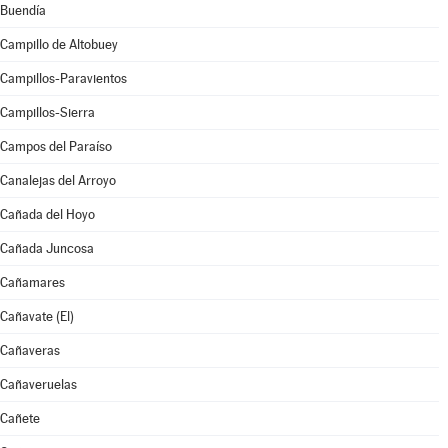
Buendía
Campillo de Altobuey
Campillos-Paravientos
Campillos-Sierra
Campos del Paraíso
Canalejas del Arroyo
Cañada del Hoyo
Cañada Juncosa
Cañamares
Cañavate (El)
Cañaveras
Cañaveruelas
Cañete