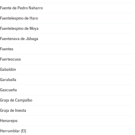
Fuente de Pedro Naharro
Fuentelespino de Haro
Fuentelespino de Moya
Fuentenava de Jábaga
Fuentes
Fuertescusa
Gabaldón
Garaballa
Gascueña
Graja de Campalbo
Graja de Iniesta
Henarejos
Herrumblar (El)