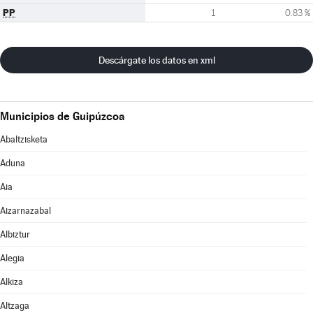
PP
1
0.83 %
Descárgate los datos en xml
Municipios de Guipúzcoa
Abaltzisketa
Aduna
Aia
Aizarnazabal
Albiztur
Alegia
Alkiza
Altzaga