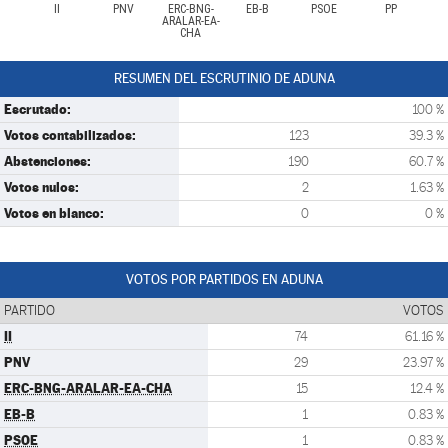
II
PNV
ERC-BNG-
EB-B
PSOE
PP
ARALAR-EA-
CHA
RESUMEN DEL ESCRUTINIO DE ADUNA
Escrutado:
100 %
Votos contabilizados:
123
39.3 %
Abstenciones:
190
60.7 %
Votos nulos:
2
1.63 %
Votos en blanco:
0
0 %
VOTOS POR PARTIDOS EN ADUNA
PARTIDO
VOTOS
II
74
61.16 %
PNV
29
23.97 %
ERC-BNG-ARALAR-EA-CHA
15
12.4 %
EB-B
1
0.83 %
PSOE
1
0.83 %