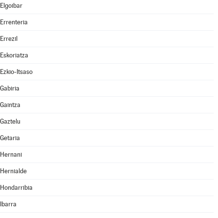
Elgoibar
Errenteria
Errezil
Eskoriatza
Ezkio-Itsaso
Gabiria
Gaintza
Gaztelu
Getaria
Hernani
Hernialde
Hondarribia
Ibarra