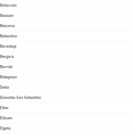
Baliarrain
Beasain
Beizama
Belauntza
Berastegi
Bergara
Berrobi
Bidegoian
Deba
Donostia-San Sebastián
Eibar
Elduain
Elgeta