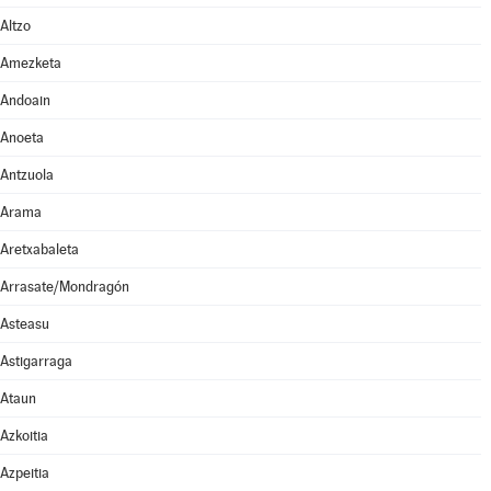
Altzo
Amezketa
Andoain
Anoeta
Antzuola
Arama
Aretxabaleta
Arrasate/Mondragón
Asteasu
Astigarraga
Ataun
Azkoitia
Azpeitia