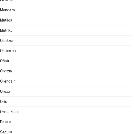
Mendaro
Mutiloa
Mutriku
Oiartzun
Olaberria
Oñati
Ordizia
Orendain
Orexa
Orio
Ormaiztegi
Pasaia
Segura