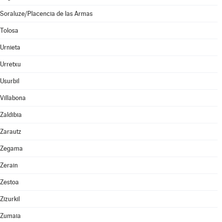
Soraluze/Placencia de las Armas
Tolosa
Urnieta
Urretxu
Usurbil
Villabona
Zaldibia
Zarautz
Zegama
Zerain
Zestoa
Zizurkil
Zumaia