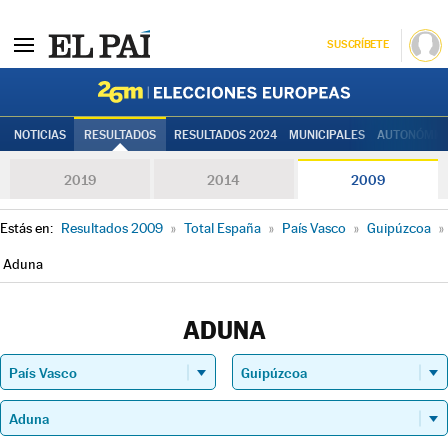
SUSCRÍBETE
Elecciones
NOTICIAS
RESULTADOS
RESULTADOS 2024
MUNICIPALES
AUTONÓMIC
2019
2014
2009
Estás en:
Resultados 2009
»
Total España
»
País Vasco
»
Guipúzcoa
»
Aduna
ADUNA