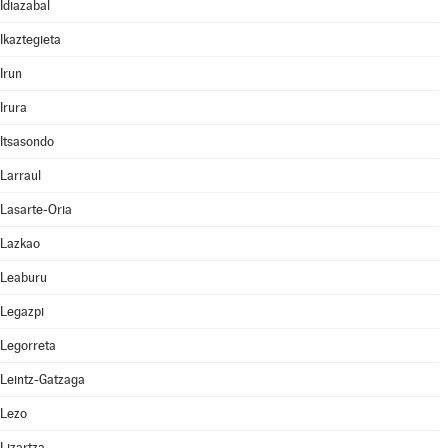
Idiazabal
Ikaztegieta
Irun
Irura
Itsasondo
Larraul
Lasarte-Oria
Lazkao
Leaburu
Legazpi
Legorreta
Leintz-Gatzaga
Lezo
Lizartza