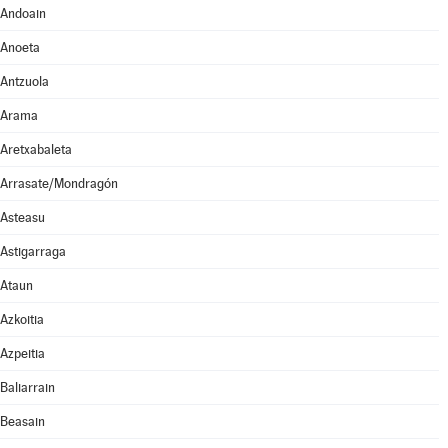
Andoain
Anoeta
Antzuola
Arama
Aretxabaleta
Arrasate/Mondragón
Asteasu
Astigarraga
Ataun
Azkoitia
Azpeitia
Baliarrain
Beasain