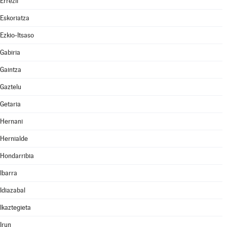
Errezil
Eskoriatza
Ezkio-Itsaso
Gabiria
Gaintza
Gaztelu
Getaria
Hernani
Hernialde
Hondarribia
Ibarra
Idiazabal
Ikaztegieta
Irun