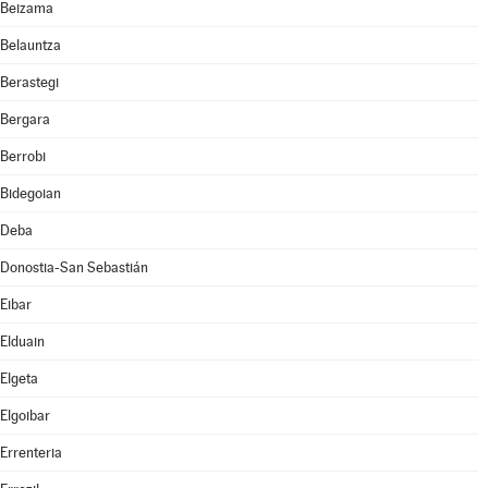
Beizama
Belauntza
Berastegi
Bergara
Berrobi
Bidegoian
Deba
Donostia-San Sebastián
Eibar
Elduain
Elgeta
Elgoibar
Errenteria