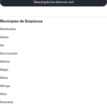
Descárgate los datos en xml
Municipios de Guipúzcoa
Abaltzisketa
Aduna
Aia
Aizarnazabal
Albiztur
Alegia
Alkiza
Altzaga
Altzo
Amezketa