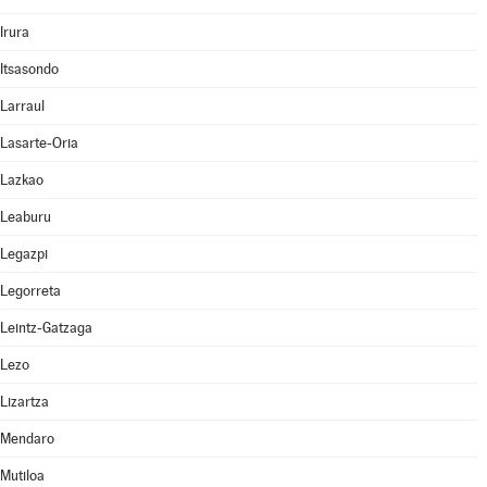
Irura
Itsasondo
Larraul
Lasarte-Oria
Lazkao
Leaburu
Legazpi
Legorreta
Leintz-Gatzaga
Lezo
Lizartza
Mendaro
Mutiloa