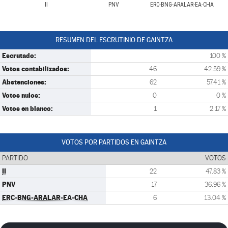
II
PNV
ERC-BNG-ARALAR-EA-CHA
RESUMEN DEL ESCRUTINIO DE GAINTZA
Escrutado:
100 %
Votos contabilizados:
46
42.59 %
Abstenciones:
62
57.41 %
Votos nulos:
0
0 %
Votos en blanco:
1
2.17 %
VOTOS POR PARTIDOS EN GAINTZA
PARTIDO
VOTOS
II
22
47.83 %
PNV
17
36.96 %
ERC-BNG-ARALAR-EA-CHA
6
13.04 %