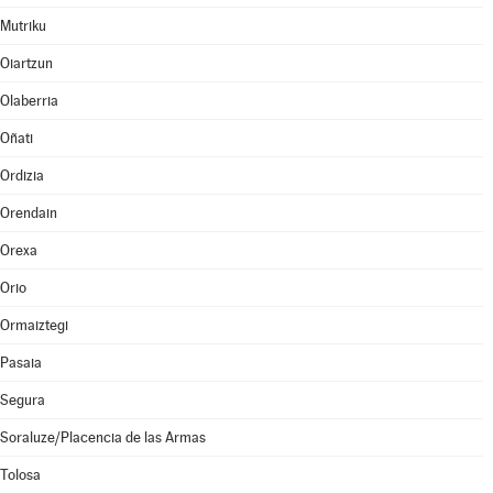
Mutriku
Oiartzun
Olaberria
Oñati
Ordizia
Orendain
Orexa
Orio
Ormaiztegi
Pasaia
Segura
Soraluze/Placencia de las Armas
Tolosa