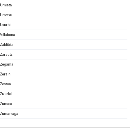
Urnieta
Urretxu
Usurbil
Villabona
Zaldibia
Zarautz
Zegama
Zerain
Zestoa
Zizurkil
Zumaia
Zumarraga