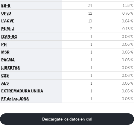
EB-B
24
1.53 %
UPyD
12
0.76 %
LV-GVE
10
0.64 %
PUM+J
2
0.13 %
IZAN-RG
1
0.06 %
PH
1
0.06 %
MSR
1
0.06 %
PACMA
1
0.06 %
LIBERTAS
1
0.06 %
CDS
1
0.06 %
AES
1
0.06 %
EXTREMADURA UNIDA
1
0.06 %
FE de las JONS
1
0.06 %
Descárgate los datos en xml