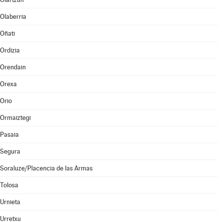
Olaberria
Oñati
Ordizia
Orendain
Orexa
Orio
Ormaiztegi
Pasaia
Segura
Soraluze/Placencia de las Armas
Tolosa
Urnieta
Urretxu