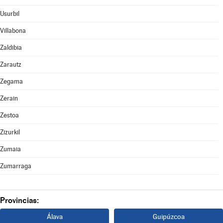
Usurbil
Villabona
Zaldibia
Zarautz
Zegama
Zerain
Zestoa
Zizurkil
Zumaia
Zumarraga
Provincias:
Álava
Guipúzcoa