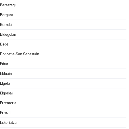
Berastegi
Bergara
Berrobi
Bidegoian
Deba
Donostia-San Sebastián
Eibar
Elduain
Elgeta
Elgoibar
Errenteria
Errezil
Eskoriatza