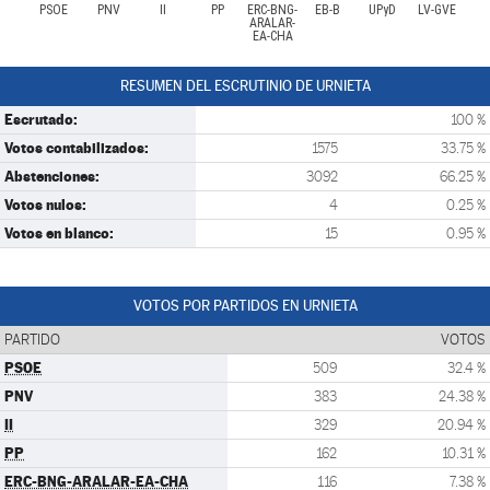
PSOE
PNV
II
PP
ERC-BNG-
EB-B
UPyD
LV-GVE
ARALAR-
EA-CHA
RESUMEN DEL ESCRUTINIO DE URNIETA
Escrutado:
100 %
Votos contabilizados:
1575
33.75 %
Abstenciones:
3092
66.25 %
Votos nulos:
4
0.25 %
Votos en blanco:
15
0.95 %
VOTOS POR PARTIDOS EN URNIETA
PARTIDO
VOTOS
PSOE
509
32.4 %
PNV
383
24.38 %
II
329
20.94 %
PP
162
10.31 %
ERC-BNG-ARALAR-EA-CHA
116
7.38 %