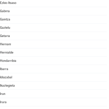
Ezkio-Itsaso
Gabiria
Gaintza
Gaztelu
Getaria
Hernani
Hernialde
Hondarribia
Ibarra
Idiazabal
Ikaztegieta
Irun
Irura