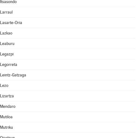
Itsasondo
Larraul
Lasarte-Oria
Lazkao
Leaburu
Legazpi
Legorreta
Leintz-Gatzaga
Lezo
Lizartza
Mendaro
Mutiloa
Mutriku
Oiartzun