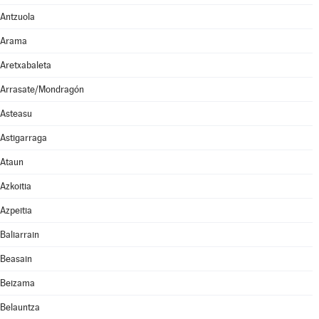
Antzuola
Arama
Aretxabaleta
Arrasate/Mondragón
Asteasu
Astigarraga
Ataun
Azkoitia
Azpeitia
Baliarrain
Beasain
Beizama
Belauntza