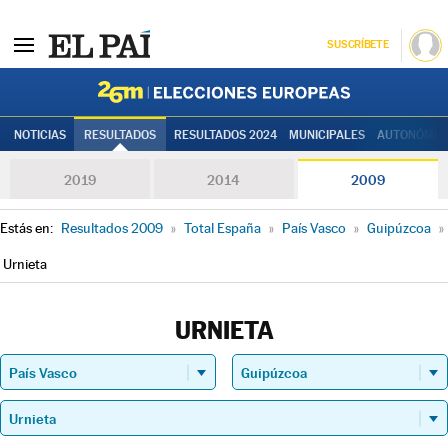
SUSCRÍBETE
Elecciones
NOTICIAS
RESULTADOS
RESULTADOS 2024
MUNICIPALES
AUTONÓMIC
2019
2014
2009
Estás en:
Resultados 2009
»
Total España
»
País Vasco
»
Guipúzcoa
»
Urnieta
URNIETA