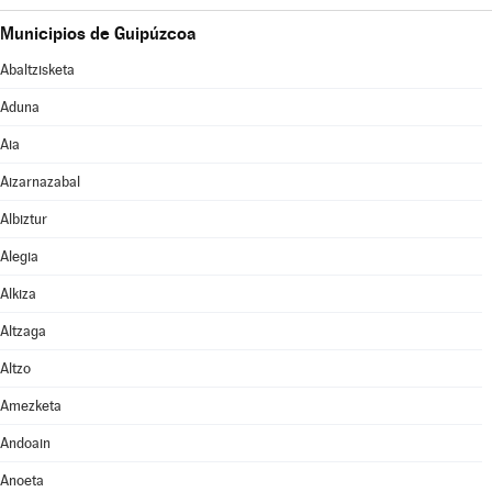
Municipios de Guipúzcoa
Abaltzisketa
Aduna
Aia
Aizarnazabal
Albiztur
Alegia
Alkiza
Altzaga
Altzo
Amezketa
Andoain
Anoeta